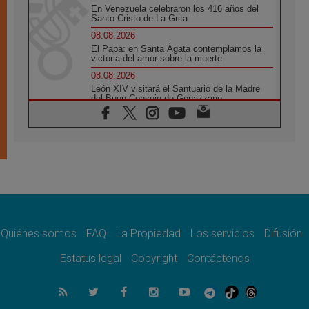
En Venezuela celebraron los 416 años del
Santo Cristo de La Grita
08.08.2026
El Papa: en Santa Ágata contemplamos la
victoria del amor sobre la muerte
08.08.2026
León XIV visitará el Santuario de la Madre
del Buen Consejo de Genazzano
07.08.2026
Filipinas: el Vicariato Apostólico de Calapán
se convierte en diócesis
07.08.2026
Honduras: Los desplazados invisibles de una
crisis olvidada
07.08.2026
Bokalic: "En Argentina el Papa León señalará
el compromiso del cristiano"
Quiénes somos
FAQ
La Propiedad
Los servicios
Difusión
07.08.2026
La matanza de niños en Gaza no cesa: 300
Estatus legal
Copyright
Contáctenos
muertos en 300 días
07.08.2026
Tagle: La guerra desfigura el mundo, solo la
revelación de Dios lo transfigura