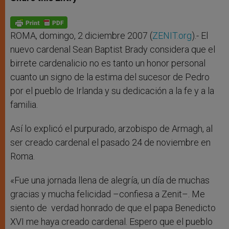
s
e
b
t
e
A
n
o
e
p
g
o
r
p
e
k
r
ROMA, domingo, 2 diciembre 2007 (
ZENIT.org
).- El
nuevo cardenal Sean Baptist Brady considera que el
birrete cardenalicio no es tanto un honor personal
cuanto un signo de la estima del sucesor de Pedro
por el pueblo de Irlanda y su dedicación a la fe y a la
familia.
Así lo explicó el purpurado, arzobispo de Armagh, al
ser creado cardenal el pasado 24 de noviembre en
Roma.
«Fue una jornada llena de alegría, un día de muchas
gracias y mucha felicidad –confiesa a Zenit–. Me
siento de verdad honrado de que el papa Benedicto
XVI me haya creado cardenal. Espero que el pueblo