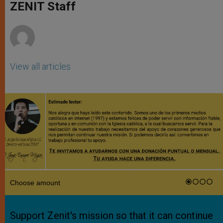
p
g
o
r
ZENIT Staff
p
e
k
r
View all articles