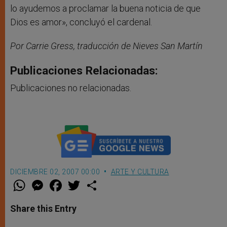
lo ayudemos a proclamar la buena noticia de que
Dios es amor», concluyó el cardenal.
Por
Carrie Gress, traducción de Nieves San Martín
Publicaciones Relacionadas:
Publicaciones no relacionadas.
DICIEMBRE 02, 2007 00:00
ARTE Y CULTURA
W
M
F
T
S
h
e
a
w
h
a
s
c
i
a
t
s
e
t
r
Share this Entry
s
e
b
t
e
A
n
o
e