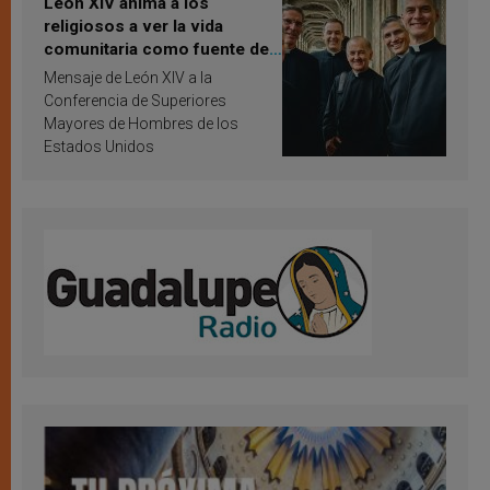
León XIV anima a los
religiosos a ver la vida
comunitaria como fuente de
inspiración y santificación
Mensaje de León XIV a la
Conferencia de Superiores
Mayores de Hombres de los
Estados Unidos