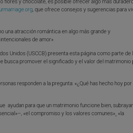
o flores y chocolate, es posible ofrecer algo más durader
rmarriage.org
, que ofrece consejos y sugerencias para viv
omo una atracción romántica en algo más grande y
intencionales de amor».
ados Unidos (USCCB) presenta esta página como parte de 
ue busca promover el significado y el valor del matrimonio 
personas responden a la pregunta: «¿Qué has hecho hoy por 
ue ayudan para que un matrimonio funcione bien, subrayan
sencial»–, «el compromiso y los valores comunes»¸ «la