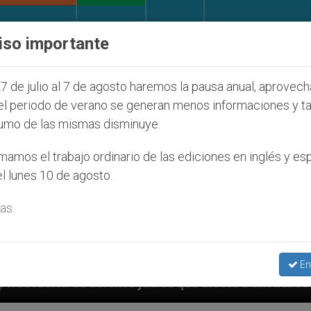
IGLESIA Y MUNDO
DOCUMENTOS
DONATIVOS
iso importante
7 de julio al 7 de agosto haremos la pausa anual, aprovec
el periodo de verano se generan menos informaciones y t
umo de las mismas disminuye.
amos el trabajo ordinario de las ediciones en inglés y es
l lunes 10 de agosto.
as.
En
judíos que afecta a cristianos (y no sólo) en Tierra 