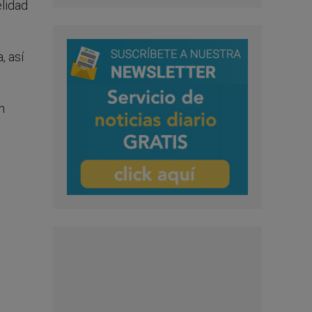
elidad
, así
n