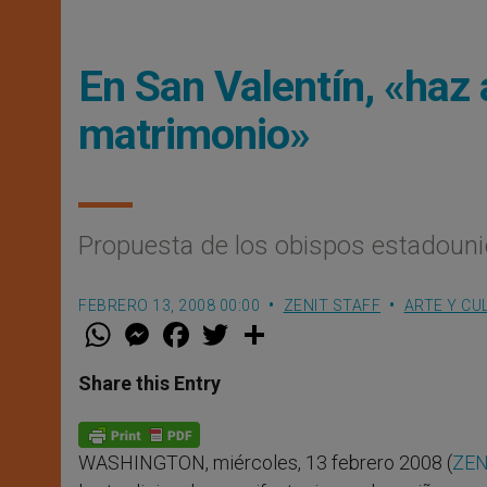
En San Valentín, «haz 
matrimonio»
Propuesta de los obispos estadoun
FEBRERO 13, 2008 00:00
ZENIT STAFF
ARTE Y CU
W
M
F
T
S
h
e
a
w
h
a
s
c
i
a
t
s
e
t
r
Share this Entry
s
e
b
t
e
A
n
o
e
p
g
o
r
p
e
k
WASHINGTON, miércoles, 13 febrero 2008 (
ZEN
r