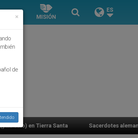
ES
×
MISIÓN
hando
ambién
pañol de
tendido
Santa
Sacerdotes alemanes fieles al Papa contes