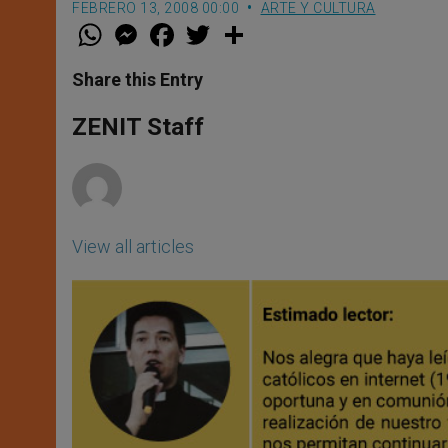
FEBRERO 13, 2008 00:00
ARTE Y CULTURA
W
M
F
T
S
h
e
a
w
h
a
s
c
i
a
t
s
e
t
r
Share this Entry
s
e
b
t
e
A
n
o
e
p
g
o
r
ZENIT Staff
p
e
k
r
View all articles