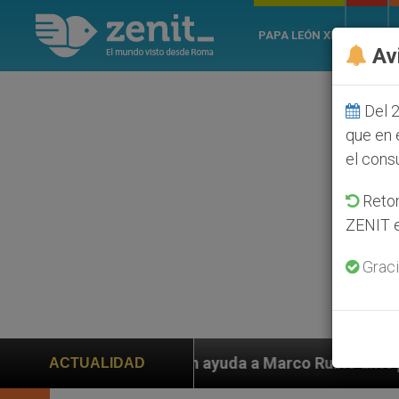
PAPA LEÓN XIV
ROMA
Av
Del 2
que en 
el cons
Retom
ZENIT e
Graci
iden ayuda a Marco Rubio ante persecución de colonos 
ACTUALIDAD