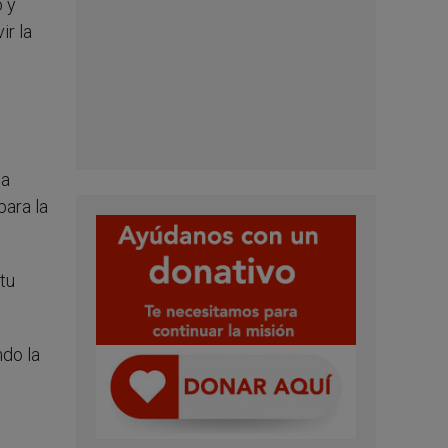
o y
ir la
la
para la
tu
do la