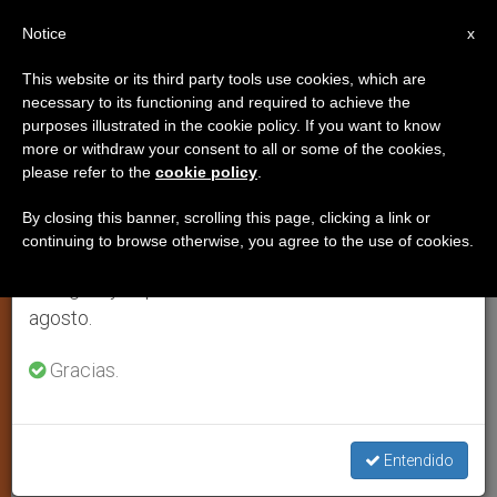
ES
Notice
×
x
Aviso importante
This website or its third party tools use cookies, which are
necessary to its functioning and required to achieve the
Del 27 de julio al 7 de agosto haremos la pausa
purposes illustrated in the cookie policy. If you want to know
Presentado en Roma el
anual, aprovechando que en el periodo de verano
more or withdraw your consent to all or some of the cookies,
please refer to the
cookie policy
.
se generan menos informaciones y también el
«Diccionario Carmelitano»
consumo de las mismas disminuye.
By closing this banner, scrolling this page, clicking a link or
continuing to browse otherwise, you agree to the use of cookies.
Retomamos el trabajo ordinario de las ediciones
Fruto de diez años de trabajo de las
en inglés y español de ZENIT el lunes 10 de
dos grandes ramas carmelitas
agosto.
FEBRERO 14, 2008 00:00
ZENIT STAFF
ARTE Y
Gracias.
CULTURA
W
M
F
T
S
h
e
a
w
h
a
s
c
i
a
t
s
e
t
r
Entendido
Share this Entry
s
e
b
t
e