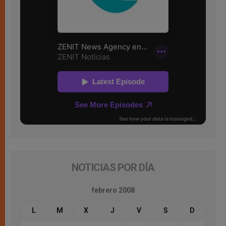
NOTICIAS POR DÍA
febrero 2008
L
M
X
J
V
S
D