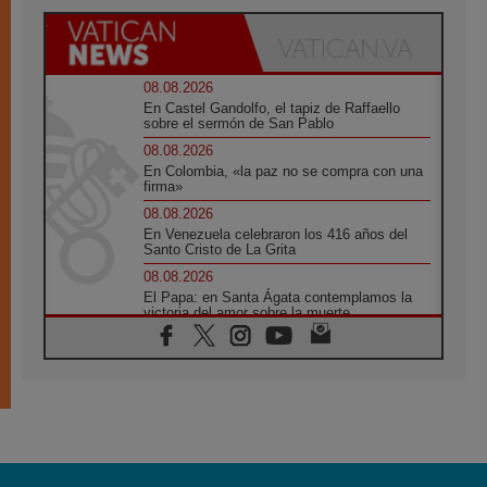
08.08.2026
En Castel Gandolfo, el tapiz de Raffaello
sobre el sermón de San Pablo
08.08.2026
En Colombia, «la paz no se compra con una
firma»
08.08.2026
En Venezuela celebraron los 416 años del
Santo Cristo de La Grita
08.08.2026
El Papa: en Santa Ágata contemplamos la
victoria del amor sobre la muerte
08.08.2026
León XIV visitará el Santuario de la Madre
del Buen Consejo de Genazzano
07.08.2026
Filipinas: el Vicariato Apostólico de Calapán
se convierte en diócesis
07.08.2026
Honduras: Los desplazados invisibles de una