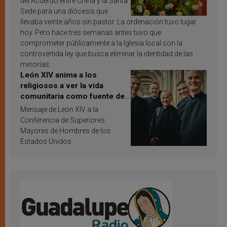
del Acuerdo entre China y la Santa
Sede para una diócesis que
llevaba veinte años sin pastor. La ordenación tuvo lugar
hoy. Pero hace tres semanas antes tuvo que
comprometer públicamente a la Iglesia local con la
controvertida ley que busca eliminar la identidad de las
minorías.
León XIV anima a los
religiosos a ver la vida
comunitaria como fuente de
inspiración y santificación
Mensaje de León XIV a la
Conferencia de Superiores
Mayores de Hombres de los
Estados Unidos