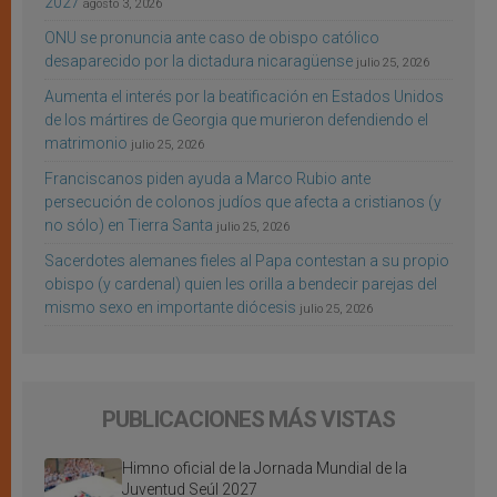
2027
agosto 3, 2026
ONU se pronuncia ante caso de obispo católico
desaparecido por la dictadura nicaragüense
julio 25, 2026
Aumenta el interés por la beatificación en Estados Unidos
de los mártires de Georgia que murieron defendiendo el
matrimonio
julio 25, 2026
Franciscanos piden ayuda a Marco Rubio ante
persecución de colonos judíos que afecta a cristianos (y
no sólo) en Tierra Santa
julio 25, 2026
Sacerdotes alemanes fieles al Papa contestan a su propio
obispo (y cardenal) quien les orilla a bendecir parejas del
mismo sexo en importante diócesis
julio 25, 2026
PUBLICACIONES MÁS VISTAS
Himno oficial de la Jornada Mundial de la
Juventud Seúl 2027