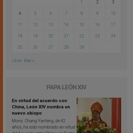
1
2
3
4
5
6
7
8
9
10
11
12
13
14
15
16
17
18
19
20
21
22
23
24
25
26
27
28
29
« Ene
Mar »
PAPA LEÓN XIV
En virtud del acuerdo con
China, León XIV nombra un
nuevo obispo
Mons. Chang Yanfeng, de 42
años, ha sido nombrado en virtud