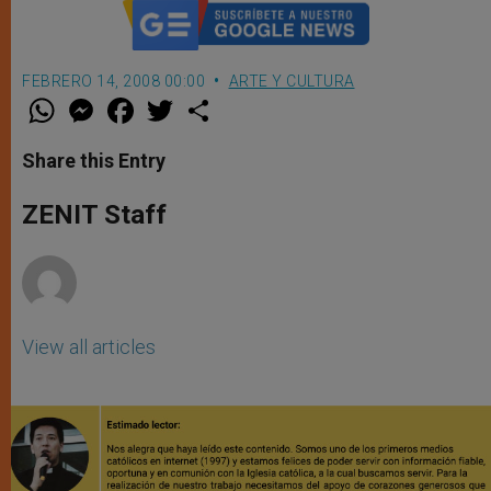
FEBRERO 14, 2008 00:00
ARTE Y CULTURA
W
M
F
T
S
h
e
a
w
h
a
s
c
i
a
t
s
e
t
r
Share this Entry
s
e
b
t
e
A
n
o
e
p
g
o
r
ZENIT Staff
p
e
k
r
View all articles