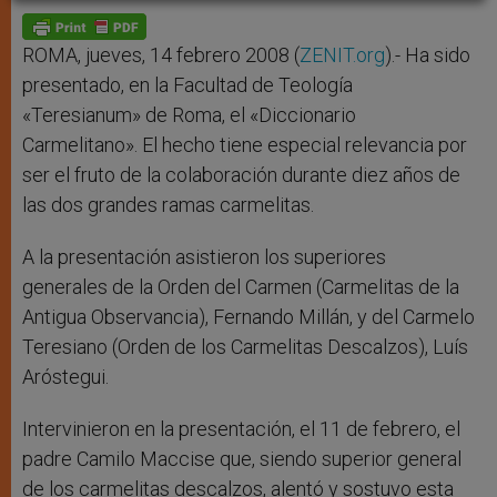
A
n
o
e
p
g
o
r
p
e
k
r
ROMA, jueves, 14 febrero 2008 (
ZENIT.org
).- Ha sido
presentado, en la Facultad de Teología
«Teresianum» de Roma, el «Diccionario
Carmelitano». El hecho tiene especial relevancia por
ser el fruto de la colaboración durante diez años de
las dos grandes ramas carmelitas.
A la presentación asistieron los superiores
generales de la Orden del Carmen (Carmelitas de la
Antigua Observancia), Fernando Millán, y del Carmelo
Teresiano (Orden de los Carmelitas Descalzos), Luís
Aróstegui.
Intervinieron en la presentación, el 11 de febrero, el
padre Camilo Maccise que, siendo superior general
de los carmelitas descalzos, alentó y sostuvo esta