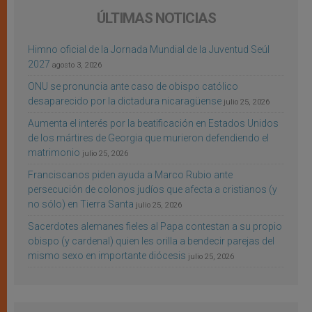
ÚLTIMAS NOTICIAS
Himno oficial de la Jornada Mundial de la Juventud Seúl
2027
agosto 3, 2026
ONU se pronuncia ante caso de obispo católico
desaparecido por la dictadura nicaragüense
julio 25, 2026
Aumenta el interés por la beatificación en Estados Unidos
de los mártires de Georgia que murieron defendiendo el
matrimonio
julio 25, 2026
Franciscanos piden ayuda a Marco Rubio ante
persecución de colonos judíos que afecta a cristianos (y
no sólo) en Tierra Santa
julio 25, 2026
Sacerdotes alemanes fieles al Papa contestan a su propio
obispo (y cardenal) quien les orilla a bendecir parejas del
mismo sexo en importante diócesis
julio 25, 2026