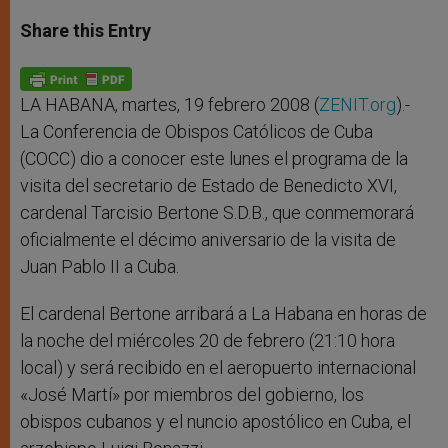
a
s
c
i
a
t
s
e
t
r
Share this Entry
s
e
b
t
e
A
n
o
e
p
g
o
r
p
e
k
r
LA HABANA, martes, 19 febrero 2008 (
ZENIT.org
).-
La Conferencia de Obispos Católicos de Cuba
(COCC) dio a conocer este lunes el programa de la
visita del secretario de Estado de Benedicto XVI,
cardenal Tarcisio Bertone S.D.B., que conmemorará
oficialmente el décimo aniversario de la visita de
Juan Pablo II a Cuba.
El cardenal Bertone arribará a La Habana en horas de
la noche del miércoles 20 de febrero (21:10 hora
local) y será recibido en el aeropuerto internacional
«José Martí» por miembros del gobierno, los
obispos cubanos y el nuncio apostólico en Cuba, el