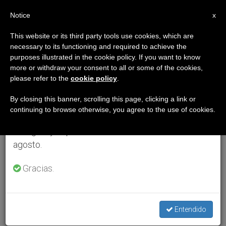
ES
Notice
×
x
Aviso importante
This website or its third party tools use cookies, which are
necessary to its functioning and required to achieve the
Del 27 de julio al 7 de agosto haremos la pausa
purposes illustrated in the cookie policy. If you want to know
anual, aprovechando que en el periodo de verano
more or withdraw your consent to all or some of the cookies,
please refer to the
cookie policy
.
se generan menos informaciones y también el
consumo de las mismas disminuye.
By closing this banner, scrolling this page, clicking a link or
continuing to browse otherwise, you agree to the use of cookies.
Retomamos el trabajo ordinario de las ediciones
en inglés y español de ZENIT el lunes 10 de
agosto.
Gracias.
Entendido