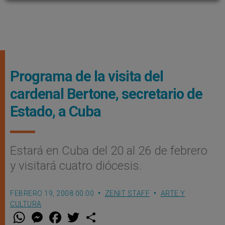
Programa de la visita del
cardenal Bertone, secretario de
Estado, a Cuba
Estará en Cuba del 20 al 26 de febrero
y visitará cuatro diócesis.
FEBRERO 19, 2008 00:00
ZENIT STAFF
ARTE Y
CULTURA
W
M
F
T
S
h
e
a
w
h