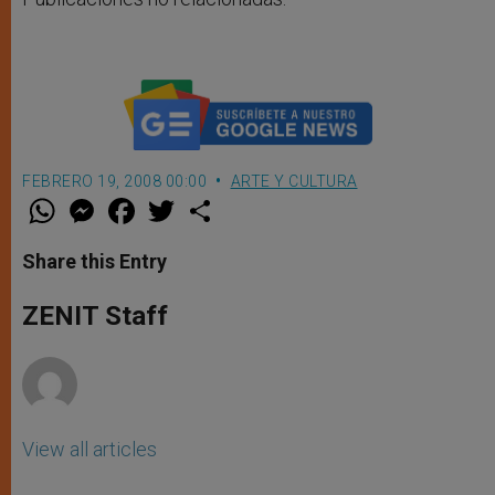
FEBRERO 19, 2008 00:00
ARTE Y CULTURA
W
M
F
T
S
h
e
a
w
h
a
s
c
i
a
t
s
e
t
r
Share this Entry
s
e
b
t
e
A
n
o
e
p
g
o
r
ZENIT Staff
p
e
k
r
View all articles