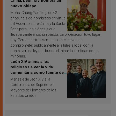
China, León XIV nombra un
nuevo obispo
Mons. Chang Yanfeng, de 42
años, ha sido nombrado en virtud
del Acuerdo entre China y la Santa
Sede para una diócesis que
llevaba veinte años sin pastor. La ordenación tuvo lugar
hoy. Pero hace tres semanas antes tuvo que
comprometer públicamente a la Iglesia local con la
controvertida ley que busca eliminar la identidad de las
minorías.
León XIV anima a los
religiosos a ver la vida
comunitaria como fuente de
inspiración y santificación
Mensaje de León XIV a la
Conferencia de Superiores
Mayores de Hombres de los
Estados Unidos