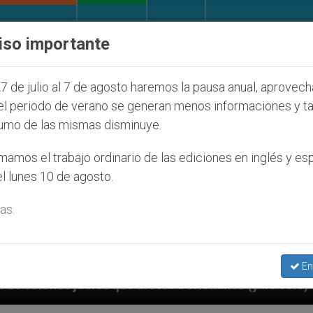
IGLESIA Y MUNDO
DOCUMENTOS
DONATIVOS
iso importante
7 de julio al 7 de agosto haremos la pausa anual, aprovec
el periodo de verano se generan menos informaciones y t
umo de las mismas disminuye.
amos el trabajo ordinario de las ediciones en inglés y es
l lunes 10 de agosto.
as.
En
ue afecta a cristianos (y no sólo) en Tierra Santa