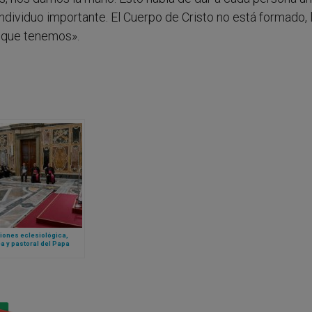
dividuo importante. El Cuerpo de Cristo no está formado, 
 que tenemos».
iones eclesiológica,
ca y pastoral del Papa
IV sobre los procesos de
ad matrimonial