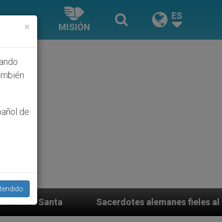
ES
×
MISIÓN
hando
ambién
pañol de
tendido
Sacerdotes alemanes fieles al Papa contestan a s