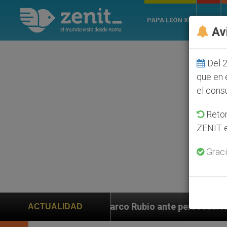
PAPA LEÓN XIV
ROMA
Av
Del 2
que en 
el cons
Retom
ZENIT e
Graci
uda a Marco Rubio ante persecución de colonos judíos q
ACTUALIDAD