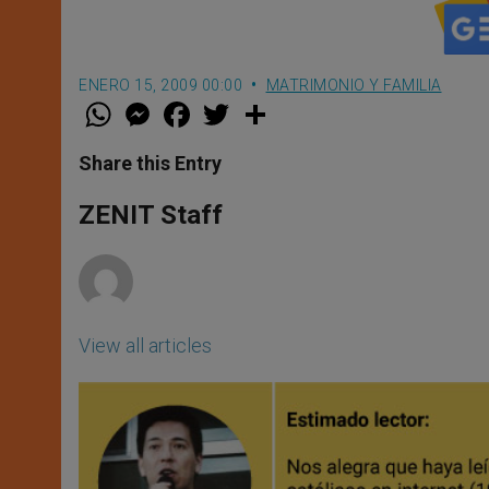
ENERO 15, 2009 00:00
MATRIMONIO Y FAMILIA
W
M
F
T
S
h
e
a
w
h
a
s
c
i
a
t
s
e
t
r
Share this Entry
s
e
b
t
e
A
n
o
e
p
g
o
r
ZENIT Staff
p
e
k
r
View all articles