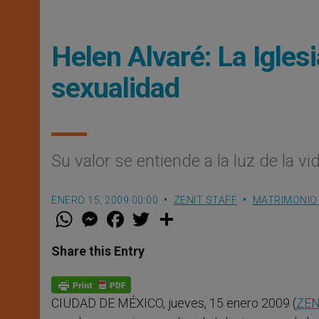
Helen Alvaré: La Igles
sexualidad
Su valor se entiende a la luz de la 
ENERO 15, 2009 00:00
ZENIT STAFF
MATRIMONIO 
W
M
F
T
S
h
e
a
w
h
a
s
c
i
a
t
s
e
t
r
Share this Entry
s
e
b
t
e
A
n
o
e
p
g
o
r
p
e
k
CIUDAD DE MÉXICO, jueves, 15 enero 2009 (
ZEN
r