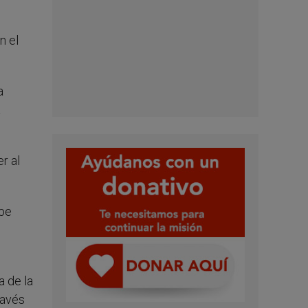
n el
a
a
r al
ebe
a de la
ravés