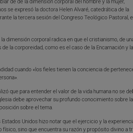
ablar de de la dimensión corporal del hombre y la mujer,
nos se expresó la doctora Helen Alvaré, catedrática de la
nte la tercera sesión del Congreso Teológico Pastoral, e
r la dimensión corporal radica en que el cristianismo, de un
 de la corporeidad, como es el caso de la Encarnación y l
didad cuando «los fieles tienen la conciencia de pertenece
ersona».
lizó que para entender el valor de la vida humana no se d
 Iglesia debe aprovechar su profundo conocimiento sobre la
posición sobre el tema.
Estados Unidos hizo notar que el ejercicio y la experienci
o físico, sino que encuentra su razón y propósito divino a t