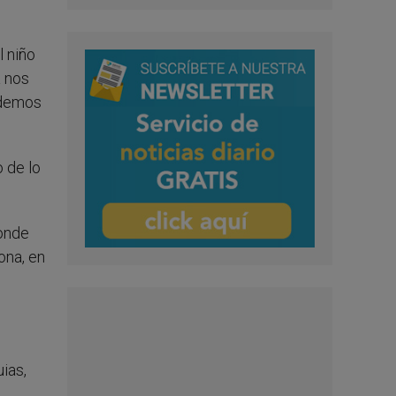
 niño
a nos
odemos
 de lo
donde
ona, en
ias,