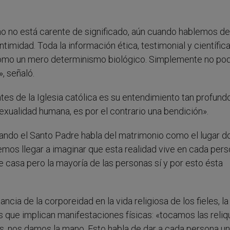
 no está carente de significado, aún cuando hablemos del
timidad. Toda la información ética, testimonial y científic
 como un mero determinismo biológico. Simplemente no p
, señaló.
es de la Iglesia católica es su entendimiento tan profundo
sexualidad humana, es por el contrario una bendición».
cuando el Santo Padre habla del matrimonio como el lugar 
os llegar a imaginar que esta realidad vive en cada pers
 casa pero la mayoría de las personas sí y por esto ésta
ancia de la corporeidad en la vida religiosa de los fieles, la
s que implican manifestaciones físicas: «tocamos las reliqu
, nos damos la mano. Esto habla de dar a cada persona un