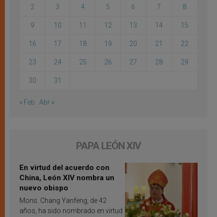
2
3
4
5
6
7
8
9
10
11
12
13
14
15
16
17
18
19
20
21
22
23
24
25
26
27
28
29
30
31
« Feb
Abr »
PAPA LEÓN XIV
En virtud del acuerdo con
China, León XIV nombra un
nuevo obispo
Mons. Chang Yanfeng, de 42
años, ha sido nombrado en virtud