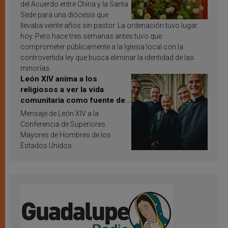
del Acuerdo entre China y la Santa
Sede para una diócesis que
llevaba veinte años sin pastor. La ordenación tuvo lugar
hoy. Pero hace tres semanas antes tuvo que
comprometer públicamente a la Iglesia local con la
controvertida ley que busca eliminar la identidad de las
minorías.
León XIV anima a los
religiosos a ver la vida
comunitaria como fuente de
inspiración y santificación
Mensaje de León XIV a la
Conferencia de Superiores
Mayores de Hombres de los
Estados Unidos