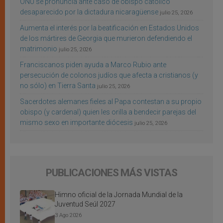
ONU se pronuncia ante caso de obispo católico
desaparecido por la dictadura nicaragüense
julio 25, 2026
Aumenta el interés por la beatificación en Estados Unidos
de los mártires de Georgia que murieron defendiendo el
matrimonio
julio 25, 2026
Franciscanos piden ayuda a Marco Rubio ante
persecución de colonos judíos que afecta a cristianos (y
no sólo) en Tierra Santa
julio 25, 2026
Sacerdotes alemanes fieles al Papa contestan a su propio
obispo (y cardenal) quien les orilla a bendecir parejas del
mismo sexo en importante diócesis
julio 25, 2026
PUBLICACIONES MÁS VISTAS
Himno oficial de la Jornada Mundial de la
Juventud Seúl 2027
3 Ago 2026