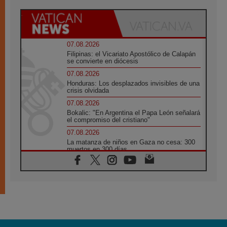
07.08.2026
Filipinas: el Vicariato Apostólico de Calapán
se convierte en diócesis
07.08.2026
Honduras: Los desplazados invisibles de una
crisis olvidada
07.08.2026
Bokalic: "En Argentina el Papa León señalará
el compromiso del cristiano"
07.08.2026
La matanza de niños en Gaza no cesa: 300
muertos en 300 días
07.08.2026
Tagle: La guerra desfigura el mundo, solo la
revelación de Dios lo transfigura
07.08.2026
Presentada la Trienal de Arte de las
Universidades Católicas: «Exercises in
Empathy»