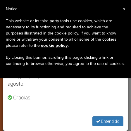
ES
Notice
×
x
Aviso importante
This website or its third party tools use cookies, which are
necessary to its functioning and required to achieve the
Del 27 de julio al 7 de agosto haremos la pausa
purposes illustrated in the cookie policy. If you want to know
La visita del Papa a Camerún
anual, aprovechando que en el periodo de verano
more or withdraw your consent to all or some of the cookies,
please refer to the
cookie policy
.
se generan menos informaciones y también el
profundiza en la identidad
consumo de las mismas disminuye.
cristiana
By closing this banner, scrolling this page, clicking a link or
continuing to browse otherwise, you agree to the use of cookies.
Retomamos el trabajo ordinario de las ediciones
en inglés y español de ZENIT el lunes 10 de
Habla Mario Brandi, misionero oblato
agosto.
de María Inmaculada en Camerún
Gracias.
MARZO 16, 2009 00:00
ZENIT STAFF
IGLESIA LOCAL
W
M
F
T
S
h
e
a
w
h
a
s
c
i
a
Entendido
t
s
e
t
r
Share this Entry
s
e
b
t
e