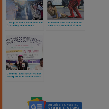
Peregrinación a monumento de
Brasil contra la cristianofobia:
Cristo Rey, en centro de
se buscan prohibir disfraces
México, rompe récord de
que se burlen del cristianismo
participación con al menos 60
en carnaval
mil jóvenes
Continúa la persecución: más
de 50 personas secuestradas
en distritos cristianos de
Nigeria