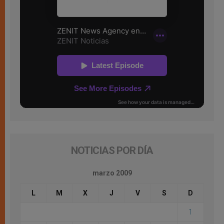
NOTICIAS POR DÍA
marzo 2009
L
M
X
J
V
S
D
1