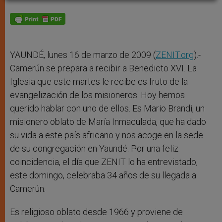
A
n
o
e
p
g
o
r
p
e
k
r
YAUNDÉ, lunes 16 de marzo de 2009 (
ZENIT.org
).-
Camerún se prepara a recibir a Benedicto XVI. La
Iglesia que este martes le recibe es fruto de la
evangelización de los misioneros. Hoy hemos
querido hablar con uno de ellos. Es Mario Brandi, un
misionero oblato de María Inmaculada, que ha dado
su vida a este país africano y nos acoge en la sede
de su congregación en Yaundé. Por una feliz
coincidencia, el día que ZENIT lo ha entrevistado,
este domingo, celebraba 34 años de su llegada a
Camerún.
Es religioso oblato desde 1966 y proviene de