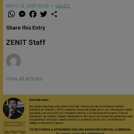
MAYO 10, 2009 00:00
VIAJES
W
M
F
T
S
h
e
a
w
h
a
s
c
i
a
t
s
e
t
r
Share this Entry
s
e
b
t
e
A
n
o
e
p
g
o
r
ZENIT Staff
p
e
k
r
View all articles