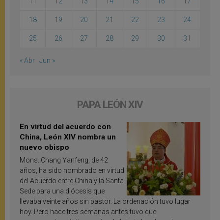
11
12
13
14
15
16
17
18
19
20
21
22
23
24
25
26
27
28
29
30
31
« Abr
Jun »
PAPA LEÓN XIV
En virtud del acuerdo con
China, León XIV nombra un
nuevo obispo
Mons. Chang Yanfeng, de 42
años, ha sido nombrado en virtud
del Acuerdo entre China y la Santa
Sede para una diócesis que
llevaba veinte años sin pastor. La ordenación tuvo lugar
hoy. Pero hace tres semanas antes tuvo que