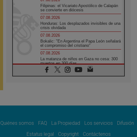
Filipinas: el Vicariato Apostólico de Calapán
se convierte en diócesis
07.08.2026
Honduras: Los desplazados invisibles de una
crisis olvidada
07.08.2026
Bokalic: "En Argentina el Papa León señalará
el compromiso del cristiano"
07.08.2026
La matanza de niños en Gaza no cesa: 300
muertos en 300 días
07.08.2026
Tagle: La guerra desfigura el mundo, solo la
revelación de Dios lo transfigura
07.08.2026
Presentada la Trienal de Arte de las
Universidades Católicas: «Exercises in
Empathy»
07.08.2026
Fortunatus Nwachukwu: la comunicación
como misión al servicio del Evangelio
Quiénes somos
FAQ
La Propiedad
Los servicios
Difusión
07.08.2026
Estatus legal
Copyright
Contáctenos
SIGNIS 2026, dar voz a las religiosas en el