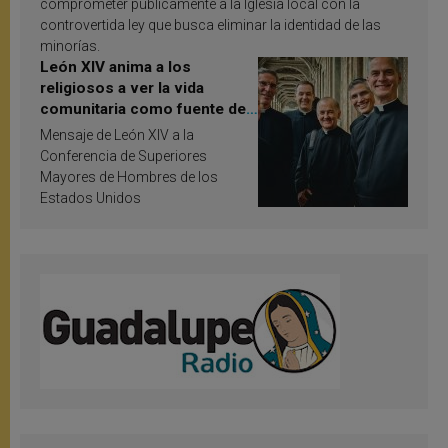
comprometer públicamente a la Iglesia local con la
controvertida ley que busca eliminar la identidad de las
minorías.
León XIV anima a los
religiosos a ver la vida
comunitaria como fuente de
inspiración y santificación
Mensaje de León XIV a la
Conferencia de Superiores
Mayores de Hombres de los
Estados Unidos