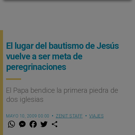
El lugar del bautismo de Jesús
vuelve a ser meta de
peregrinaciones
El Papa bendice la primera piedra de
dos iglesias
MAYO 10, 2009 00:00
ZENIT STAFF
VIAJES
W
M
F
T
S
h
e
a
w
h
a
s
c
i
a