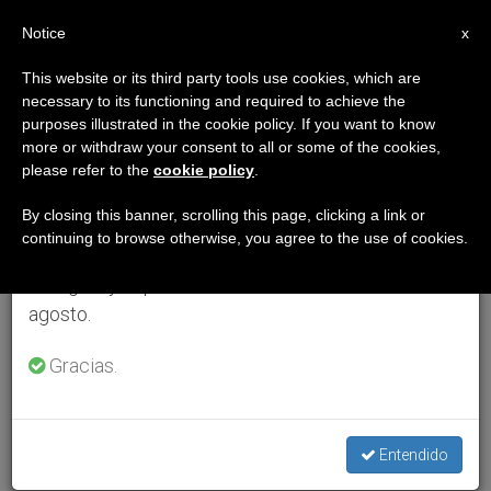
ES
Notice
×
x
Aviso importante
This website or its third party tools use cookies, which are
necessary to its functioning and required to achieve the
Del 27 de julio al 7 de agosto haremos la pausa
purposes illustrated in the cookie policy. If you want to know
anual, aprovechando que en el periodo de verano
more or withdraw your consent to all or some of the cookies,
please refer to the
cookie policy
.
se generan menos informaciones y también el
consumo de las mismas disminuye.
By closing this banner, scrolling this page, clicking a link or
continuing to browse otherwise, you agree to the use of cookies.
Retomamos el trabajo ordinario de las ediciones
en inglés y español de ZENIT el lunes 10 de
agosto.
Gracias.
Entendido