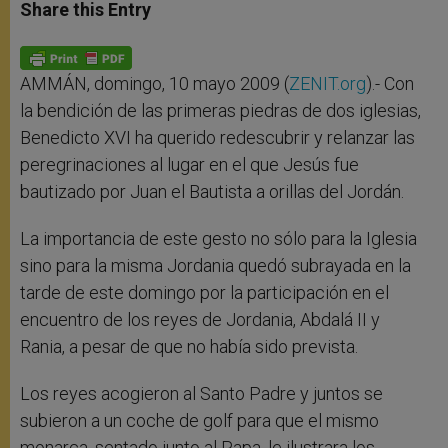
t
s
e
t
r
Share this Entry
s
e
b
t
e
A
n
o
e
p
g
o
r
p
e
k
r
AMMÁN, domingo, 10 mayo 2009 (
ZENIT.org
).- Con
la bendición de las primeras piedras de dos iglesias,
Benedicto XVI ha querido redescubrir y relanzar las
peregrinaciones al lugar en el que Jesús fue
bautizado por Juan el Bautista a orillas del Jordán.
La importancia de este gesto no sólo para la Iglesia
sino para la misma Jordania quedó subrayada en la
tarde de este domingo por la participación en el
encuentro de los reyes de Jordania, Abdalá II y
Rania, a pesar de que no había sido prevista.
Los reyes acogieron al Santo Padre y juntos se
subieron a un coche de golf para que el mismo
monarca, sentado junto al Papa, le ilustrara los