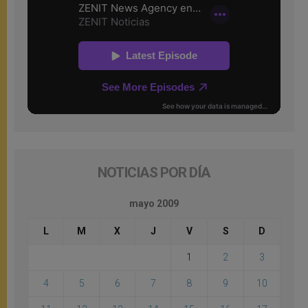
NOTICIAS POR DÍA
mayo 2009
L
M
X
J
V
S
D
1
2
3
4
5
6
7
8
9
10