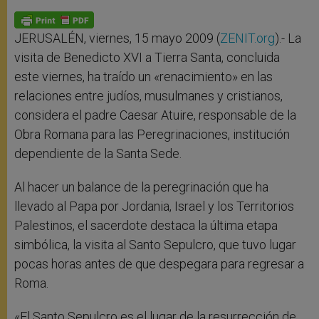
A
n
o
e
p
g
o
r
p
e
k
r
JERUSALÉN, viernes, 15 mayo 2009 (
ZENIT.org
).- La
visita de Benedicto XVI a Tierra Santa, concluida
este viernes, ha traído un «renacimiento» en las
relaciones entre judíos, musulmanes y cristianos,
considera el padre Caesar Atuire, responsable de la
Obra Romana para las Peregrinaciones, institución
dependiente de la Santa Sede.
Al hacer un balance de la peregrinación que ha
llevado al Papa por Jordania, Israel y los Territorios
Palestinos, el sacerdote destaca la última etapa
simbólica, la visita al Santo Sepulcro, que tuvo lugar
pocas horas antes de que despegara para regresar a
Roma.
«El Santo Sepulcro es el lugar de la resurrección de