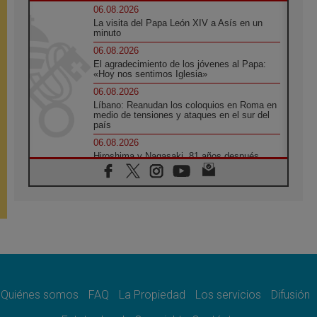
06.08.2026
La visita del Papa León XIV a Asís en un
minuto
06.08.2026
El agradecimiento de los jóvenes al Papa:
«Hoy nos sentimos Iglesia»
06.08.2026
Líbano: Reanudan los coloquios en Roma en
medio de tensiones y ataques en el sur del
país
06.08.2026
Hiroshima y Nagasaki, 81 años después.
Comienzan "Diez Días Oración por la Paz"
06.08.2026
Pizzaballa en Asís: los cristianos quieren
paz
06.08.2026
Sturla: La visita de León XIV será una buena
noticia para todo el Uruguay
06.08.2026
León XIV: La revolución del Evangelio
derriba los muros que separan
Quiénes somos
FAQ
La Propiedad
Los servicios
Difusión
06.08.2026