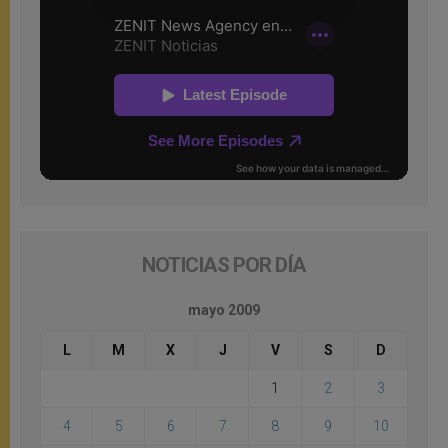
NOTICIAS POR DÍA
mayo 2009
L
M
X
J
V
S
D
1
2
3
4
5
6
7
8
9
10