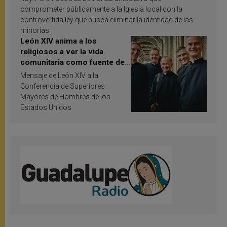
comprometer públicamente a la Iglesia local con la
controvertida ley que busca eliminar la identidad de las
minorías.
León XIV anima a los
religiosos a ver la vida
comunitaria como fuente de
inspiración y santificación
Mensaje de León XIV a la
Conferencia de Superiores
Mayores de Hombres de los
Estados Unidos