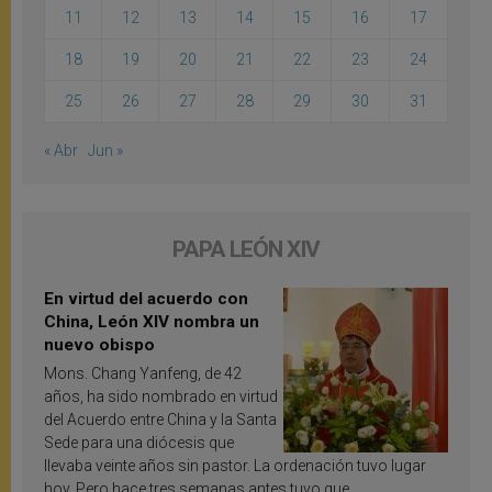
11
12
13
14
15
16
17
18
19
20
21
22
23
24
25
26
27
28
29
30
31
« Abr
Jun »
PAPA LEÓN XIV
En virtud del acuerdo con
China, León XIV nombra un
nuevo obispo
Mons. Chang Yanfeng, de 42
años, ha sido nombrado en virtud
del Acuerdo entre China y la Santa
Sede para una diócesis que
llevaba veinte años sin pastor. La ordenación tuvo lugar
hoy. Pero hace tres semanas antes tuvo que