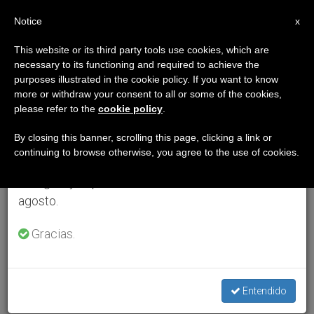
ES
Notice
×
x
Aviso importante
This website or its third party tools use cookies, which are
necessary to its functioning and required to achieve the
Del 27 de julio al 7 de agosto haremos la pausa
purposes illustrated in the cookie policy. If you want to know
anual, aprovechando que en el periodo de verano
more or withdraw your consent to all or some of the cookies,
please refer to the
cookie policy
.
se generan menos informaciones y también el
consumo de las mismas disminuye.
By closing this banner, scrolling this page, clicking a link or
continuing to browse otherwise, you agree to the use of cookies.
Retomamos el trabajo ordinario de las ediciones
en inglés y español de ZENIT el lunes 10 de
agosto.
Gracias.
Entendido