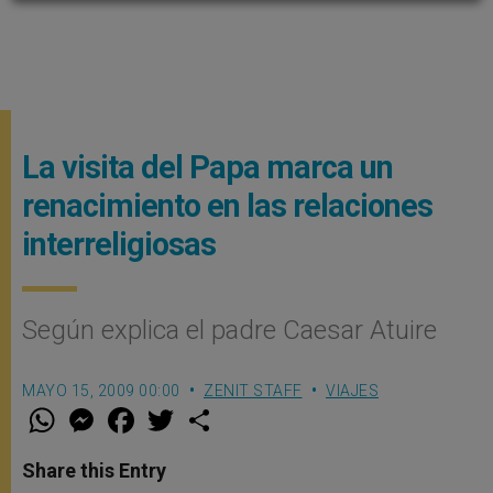
La visita del Papa marca un
renacimiento en las relaciones
interreligiosas
Según explica el padre Caesar Atuire
MAYO 15, 2009 00:00
ZENIT STAFF
VIAJES
W
M
F
T
S
h
e
a
w
h
a
s
c
i
a
t
s
e
t
r
Share this Entry
s
e
b
t
e