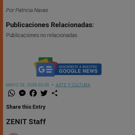
Por Patricia Navas
Publicaciones Relacionadas:
Publicaciones no relacionadas.
MAYO 29, 2009 00:00
ARTE Y CULTURA
W
M
F
T
S
h
e
a
w
h
a
s
c
i
a
t
s
e
t
r
Share this Entry
s
e
b
t
e
A
n
o
e
p
g
o
r
ZENIT Staff
p
e
k
r