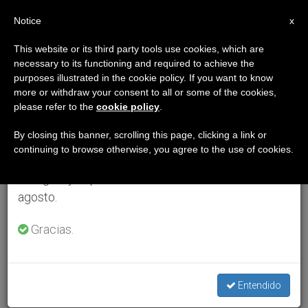
ES
Notice
×
x
Aviso importante
This website or its third party tools use cookies, which are
necessary to its functioning and required to achieve the
Del 27 de julio al 7 de agosto haremos la pausa
purposes illustrated in the cookie policy. If you want to know
anual, aprovechando que en el periodo de verano
more or withdraw your consent to all or some of the cookies,
please refer to the
cookie policy
.
se generan menos informaciones y también el
consumo de las mismas disminuye.
By closing this banner, scrolling this page, clicking a link or
continuing to browse otherwise, you agree to the use of cookies.
Retomamos el trabajo ordinario de las ediciones
en inglés y español de ZENIT el lunes 10 de
agosto.
Gracias.
Entendido