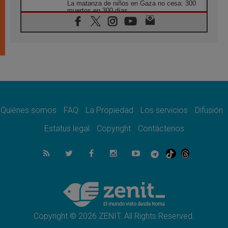
La matanza de niños en Gaza no cesa: 300
muertos en 300 días
07.08.2026
Tagle: La guerra desfigura el mundo, solo la
revelación de Dios lo transfigura
07.08.2026
Presentada la Trienal de Arte de las
Universidades Católicas: «Exercises in
Empathy»
07.08.2026
Fortunatus Nwachukwu: la comunicación
como misión al servicio del Evangelio
Quiénes somos
FAQ
La Propiedad
Los servicios
Difusión
07.08.2026
Estatus legal
Copyright
Contáctenos
SIGNIS 2026, dar voz a las religiosas en el
espacio público
07.08.2026
Lanzan un proyecto de empoderamiento
digital para mujeres líderes en África
07.08.2026
Programa oficial del Viaje Apostólico del
Papa León XIV a Francia
Copyright © 2026 ZENIT. All Rights Reserved.