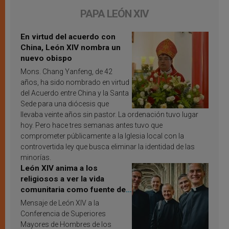
PAPA LEÓN XIV
En virtud del acuerdo con
China, León XIV nombra un
nuevo obispo
Mons. Chang Yanfeng, de 42
años, ha sido nombrado en virtud
del Acuerdo entre China y la Santa
Sede para una diócesis que
llevaba veinte años sin pastor. La ordenación tuvo lugar
hoy. Pero hace tres semanas antes tuvo que
comprometer públicamente a la Iglesia local con la
controvertida ley que busca eliminar la identidad de las
minorías.
León XIV anima a los
religiosos a ver la vida
comunitaria como fuente de
inspiración y santificación
Mensaje de León XIV a la
Conferencia de Superiores
Mayores de Hombres de los