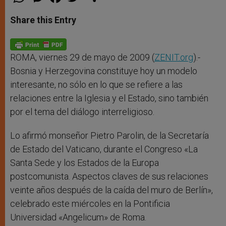
h
e
a
w
h
a
s
c
i
a
t
s
e
t
r
Share this Entry
s
e
b
t
e
A
n
o
e
p
g
o
r
p
e
k
r
ROMA, viernes 29 de mayo de 2009 (
ZENIT.org
).-
Bosnia y Herzegovina constituye hoy un modelo
interesante, no sólo en lo que se refiere a las
relaciones entre la Iglesia y el Estado, sino también
por el tema del diálogo interreligioso.
Lo afirmó monseñor Pietro Parolin, de la Secretaría
de Estado del Vaticano, durante el Congreso «La
Santa Sede y los Estados de la Europa
postcomunista. Aspectos claves de sus relaciones
veinte años después de la caída del muro de Berlín»,
celebrado este miércoles en la Pontificia
Universidad «Angelicum» de Roma.