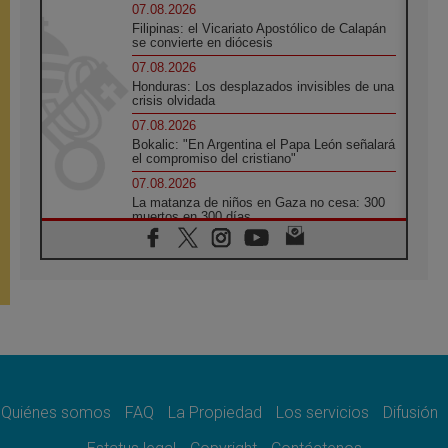
07.08.2026
Filipinas: el Vicariato Apostólico de Calapán
se convierte en diócesis
07.08.2026
Honduras: Los desplazados invisibles de una
crisis olvidada
07.08.2026
Bokalic: "En Argentina el Papa León señalará
el compromiso del cristiano"
07.08.2026
La matanza de niños en Gaza no cesa: 300
muertos en 300 días
07.08.2026
Tagle: La guerra desfigura el mundo, solo la
revelación de Dios lo transfigura
07.08.2026
Presentada la Trienal de Arte de las
Universidades Católicas: «Exercises in
Empathy»
07.08.2026
Fortunatus Nwachukwu: la comunicación
como misión al servicio del Evangelio
Quiénes somos
FAQ
La Propiedad
Los servicios
Difusión
07.08.2026