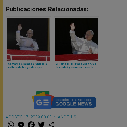
Publicaciones Relacionadas:
Sentarse a la mesa juntos: la
El llamado del Papa León XIV a
cultura de los gestos que
la unidad y comunión con la
acercan reflexionada por Papa
Iglesia de Roma
León XIV
AGOSTO 17, 2009 00:00
ANGELUS
W
M
F
T
S
h
e
a
w
h