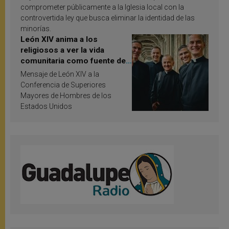
comprometer públicamente a la Iglesia local con la
controvertida ley que busca eliminar la identidad de las
minorías.
León XIV anima a los
religiosos a ver la vida
comunitaria como fuente de
inspiración y santificación
Mensaje de León XIV a la
Conferencia de Superiores
Mayores de Hombres de los
Estados Unidos