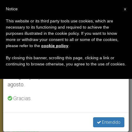
ES
Notice
×
x
Aviso importante
This website or its third party tools use cookies, which are
necessary to its functioning and required to achieve the
Del 27 de julio al 7 de agosto haremos la pausa
purposes illustrated in the cookie policy. If you want to know
Benedicto XVI: La santidad,
anual, aprovechando que en el periodo de verano
more or withdraw your consent to all or some of the cookies,
please refer to the
cookie policy
.
se generan menos informaciones y también el
respuesta a un mundo en crisis
consumo de las mismas disminuye.
By closing this banner, scrolling this page, clicking a link or
continuing to browse otherwise, you agree to the use of cookies.
Retomamos el trabajo ordinario de las ediciones
Intervención con motivo del Ángelus
en inglés y español de ZENIT el lunes 10 de
del 9 de agosto
agosto.
AGOSTO 17, 2009 00:00
ZENIT STAFF
ANGELUS
Gracias.
W
M
F
T
S
h
e
a
w
h
a
s
c
i
a
t
s
e
t
r
Share this Entry
s
e
b
t
e
Entendido
A
n
o
e
p
g
o
r