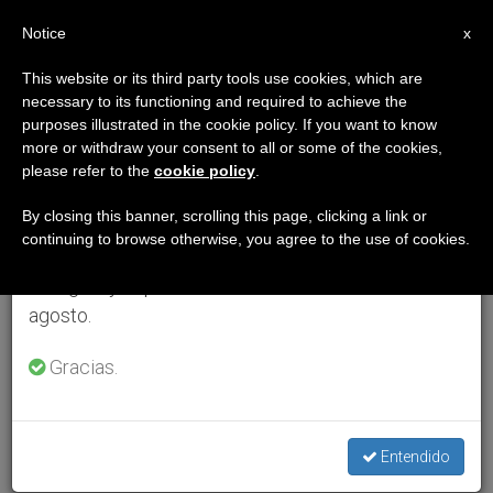
ES
Notice
×
x
Aviso importante
This website or its third party tools use cookies, which are
necessary to its functioning and required to achieve the
Del 27 de julio al 7 de agosto haremos la pausa
purposes illustrated in the cookie policy. If you want to know
anual, aprovechando que en el periodo de verano
more or withdraw your consent to all or some of the cookies,
please refer to the
cookie policy
.
se generan menos informaciones y también el
consumo de las mismas disminuye.
By closing this banner, scrolling this page, clicking a link or
continuing to browse otherwise, you agree to the use of cookies.
Retomamos el trabajo ordinario de las ediciones
en inglés y español de ZENIT el lunes 10 de
agosto.
Gracias.
Entendido