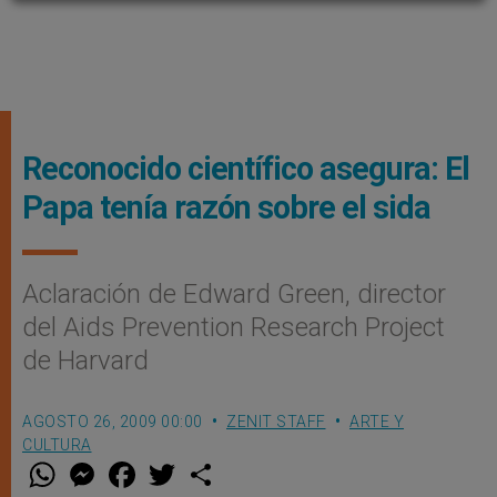
Reconocido científico asegura: El
Papa tenía razón sobre el sida
Aclaración de Edward Green, director
del Aids Prevention Research Project
de Harvard
AGOSTO 26, 2009 00:00
ZENIT STAFF
ARTE Y
CULTURA
W
M
F
T
S
h
e
a
w
h