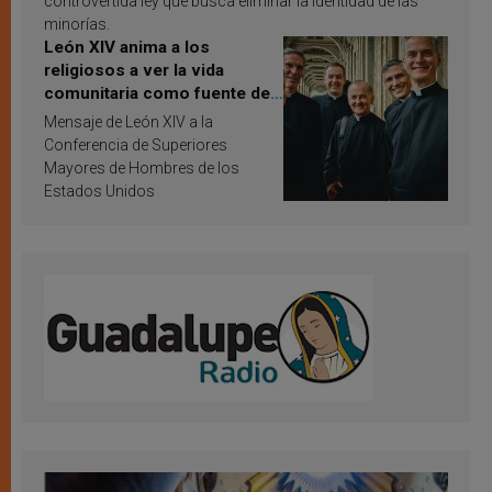
controvertida ley que busca eliminar la identidad de las
minorías.
León XIV anima a los
religiosos a ver la vida
comunitaria como fuente de
inspiración y santificación
Mensaje de León XIV a la
Conferencia de Superiores
Mayores de Hombres de los
Estados Unidos