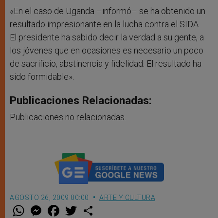
«En el caso de Uganda –informó– se ha obtenido un
resultado impresionante en la lucha contra el SIDA.
El presidente ha sabido decir la verdad a su gente, a
los jóvenes que en ocasiones es necesario un poco
de sacrificio, abstinencia y fidelidad. El resultado ha
sido formidable».
Publicaciones Relacionadas:
Publicaciones no relacionadas.
AGOSTO 26, 2009 00:00
ARTE Y CULTURA
W
M
F
T
S
h
e
a
w
h