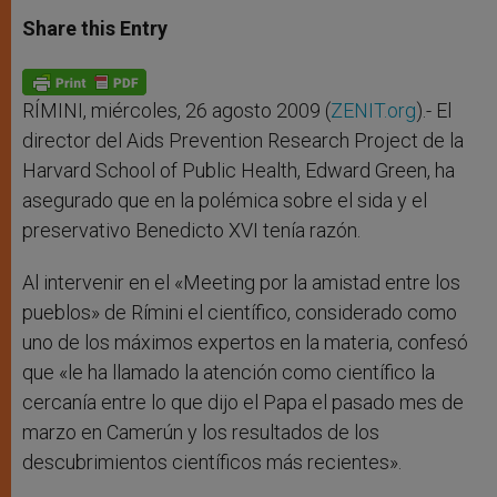
a
s
c
i
a
t
s
e
t
r
Share this Entry
s
e
b
t
e
A
n
o
e
p
g
o
r
p
e
k
r
RÍMINI, miércoles, 26 agosto 2009 (
ZENIT.org
).- El
director del Aids Prevention Research Project de la
Harvard School of Public Health, Edward Green, ha
asegurado que en la polémica sobre el sida y el
preservativo Benedicto XVI tenía razón.
Al intervenir en el «Meeting por la amistad entre los
pueblos» de Rímini el científico, considerado como
uno de los máximos expertos en la materia, confesó
que «le ha llamado la atención como científico la
cercanía entre lo que dijo el Papa el pasado mes de
marzo en Camerún y los resultados de los
descubrimientos científicos más recientes».