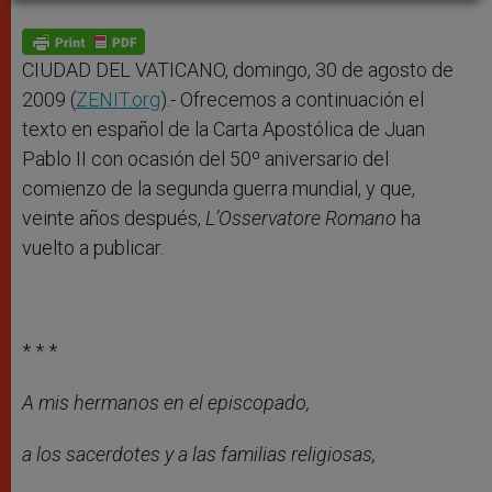
A
n
o
e
p
g
o
r
p
e
k
r
CIUDAD DEL VATICANO, domingo, 30 de agosto de
2009 (
ZENIT.org
).- Ofrecemos a continuación el
texto en español de la Carta Apostólica de Juan
Pablo II con ocasión del 50º aniversario del
comienzo de la segunda guerra mundial, y que,
veinte años después,
L’Osservatore Romano
ha
vuelto a publicar.
* * *
A mis hermanos en el episcopado,
a los sacerdotes y a las familias religiosas,