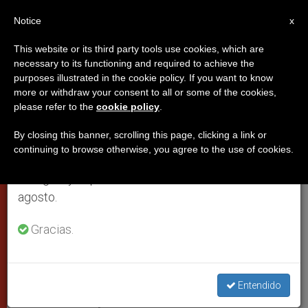
ES
Notice
×
x
Aviso importante
This website or its third party tools use cookies, which are
necessary to its functioning and required to achieve the
Del 27 de julio al 7 de agosto haremos la pausa
purposes illustrated in the cookie policy. If you want to know
Vuelve a publicarse la carta de
anual, aprovechando que en el periodo de verano
more or withdraw your consent to all or some of the cookies,
please refer to the
cookie policy
.
se generan menos informaciones y también el
Juan Pablo II sobre la II guerra
consumo de las mismas disminuye.
mundial
By closing this banner, scrolling this page, clicking a link or
continuing to browse otherwise, you agree to the use of cookies.
Retomamos el trabajo ordinario de las ediciones
en inglés y español de ZENIT el lunes 10 de
“Esta tragedia inhumana no debe
agosto.
repetirse”
Gracias.
AGOSTO 30, 2009 00:00
ZENIT STAFF
PAPAS
W
M
F
T
S
h
e
a
w
h
a
s
c
i
a
Entendido
t
s
e
t
r
Share this Entry
s
e
b
t
e