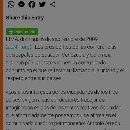
W
M
F
T
S
h
e
a
w
h
a
s
c
i
a
t
s
e
t
r
Share this Entry
s
e
b
t
e
A
n
o
e
p
g
o
r
p
e
k
r
LIMA, domingo 6 de septiembre de 2009
(
ZENIT.org
).-
Los presidentes de las conferencias
episcopales de Ecuador, Venezuela y Colombia
hicieron público este viernes un comunicado
conjunto en el que reiteran su llamado a la unidad y el
respeto entre sus países.
«Los altos intereses de los ciudadanos de los tres
países exigen a sus conductores trabajar con
imaginación en pos de los tantos motivos de unidad
que afortunadamente poseemos», se afirma en el
comunicado suscrito por monseñor Antonio Arregui