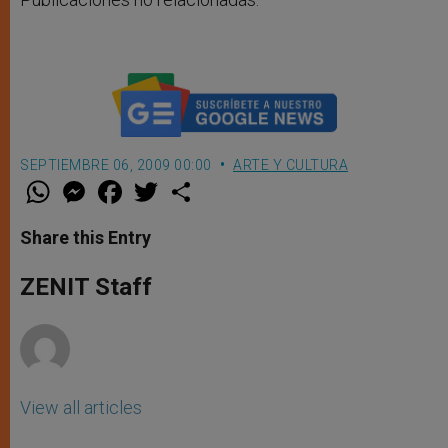
SEPTIEMBRE 06, 2009 00:00
ARTE Y CULTURA
W
M
F
T
S
h
e
a
w
h
a
s
c
i
a
t
s
e
t
r
Share this Entry
s
e
b
t
e
A
n
o
e
p
g
o
r
ZENIT Staff
p
e
k
r
View all articles