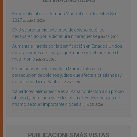
ÚLTIMAS NOTICIAS
Himno oficial de la Jornada Mundial de la Juventud Seúl
2027
agosto 3, 2026
ONU se pronuncia ante caso de obispo católico
desaparecido por la dictadura nicaragüense
julio 25, 2026
Aumenta el interés por la beatificación en Estados Unidos
de los mártires de Georgia que murieron defendiendo el
matrimonio
julio 25, 2026
Franciscanos piden ayuda a Marco Rubio ante
persecución de colonos judíos que afecta a cristianos (y
no sólo) en Tierra Santa
julio 25, 2026
Sacerdotes alemanes fieles al Papa contestan a su propio
obispo (y cardenal) quien les orilla a bendecir parejas del
mismo sexo en importante diócesis
julio 25, 2026
PUBLICACIONES MÁS VISTAS