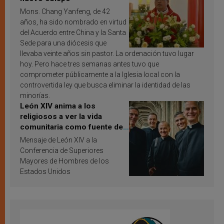
Mons. Chang Yanfeng, de 42
años, ha sido nombrado en virtud
del Acuerdo entre China y la Santa
Sede para una diócesis que
llevaba veinte años sin pastor. La ordenación tuvo lugar
hoy. Pero hace tres semanas antes tuvo que
comprometer públicamente a la Iglesia local con la
controvertida ley que busca eliminar la identidad de las
minorías.
León XIV anima a los
religiosos a ver la vida
comunitaria como fuente de
inspiración y santificación
Mensaje de León XIV a la
Conferencia de Superiores
Mayores de Hombres de los
Estados Unidos