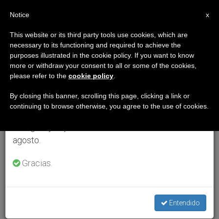
ES
Notice
×
x
Aviso importante
This website or its third party tools use cookies, which are
necessary to its functioning and required to achieve the
Del 27 de julio al 7 de agosto haremos la pausa
purposes illustrated in the cookie policy. If you want to know
anual, aprovechando que en el periodo de verano
more or withdraw your consent to all or some of the cookies,
please refer to the
cookie policy
.
se generan menos informaciones y también el
consumo de las mismas disminuye.
By closing this banner, scrolling this page, clicking a link or
continuing to browse otherwise, you agree to the use of cookies.
Retomamos el trabajo ordinario de las ediciones
en inglés y español de ZENIT el lunes 10 de
agosto.
Gracias.
Entendido