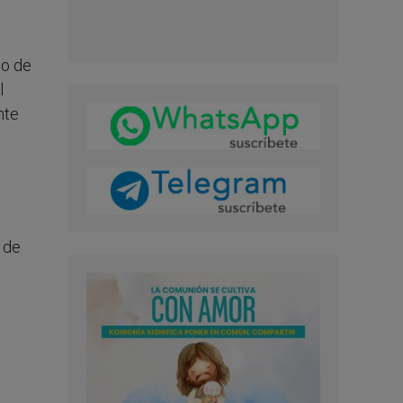
co de
l
nte
a
 de