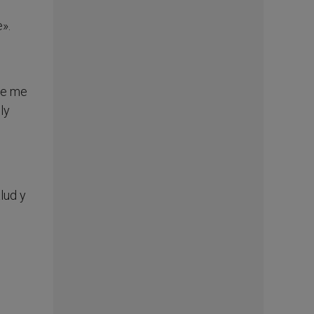
e».
te me
ly
lud y