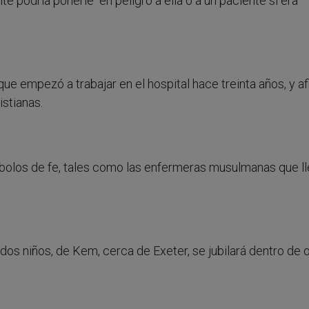
te podría ponerle en peligro a ella o a un paciente si era
que empezó a trabajar en el hospital hace treinta años, y a
stianas.
bolos de fe, tales como las enfermeras musulmanas que ll
 dos niños, de Kem, cerca de Exeter, se jubilará dentro de