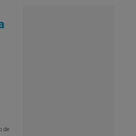
a
to de