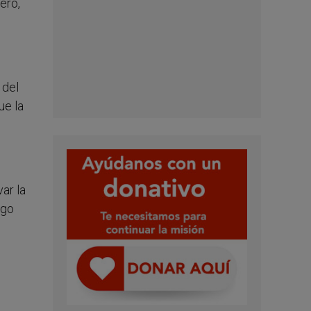
ero,
 del
ue la
ar la
sgo