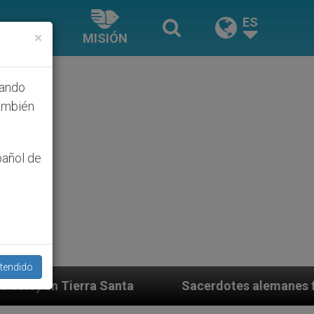
ES
×
MISIÓN
hando
ambién
pañol de
tendido
a
Sacerdotes alemanes fieles al Papa contestan