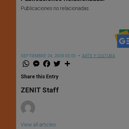
Publicaciones no relacionadas.
SEPTIEMBRE 24, 2009 00:00
ARTE Y CULTURA
W
M
F
T
S
h
e
a
w
h
a
s
c
i
a
t
s
e
t
r
Share this Entry
s
e
b
t
e
A
n
o
e
p
g
o
r
ZENIT Staff
p
e
k
r
View all articles