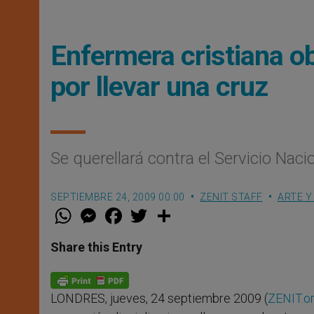
Enfermera cristiana ob
por llevar una cruz
Se querellará contra el Servicio Nac
SEPTIEMBRE 24, 2009 00:00
ZENIT STAFF
ARTE Y
W
M
F
T
S
h
e
a
w
h
a
s
c
i
a
t
s
e
t
r
Share this Entry
s
e
b
t
e
A
n
o
e
p
g
o
r
p
e
k
LONDRES, jueves, 24 septiembre 2009 (
ZENIT.o
r