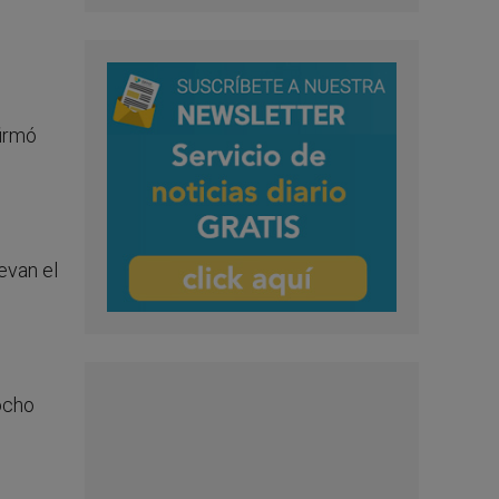
firmó
evan el
 ocho