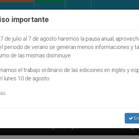
IGLESIA Y MUNDO
DOCUMENTOS
DONATIVOS
iso importante
7 de julio al 7 de agosto haremos la pausa anual, aprovec
el periodo de verano se generan menos informaciones y t
umo de las mismas disminuye.
amos el trabajo ordinario de las ediciones en inglés y es
l lunes 10 de agosto.
as.
En
os que afecta a cristianos (y no sólo) en Tierra Sant