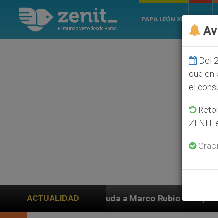
PAPA LEÓN XIV
ROMA
Av
Del 2
que en 
el cons
Retom
ZENIT e
Graci
 ayuda a Marco Rubio ante persecución de colonos judí
ACTUALIDAD