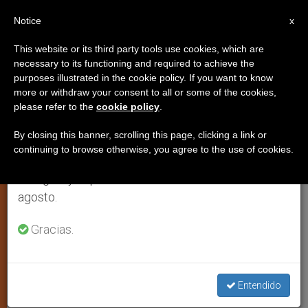
ES
Notice
×
x
Aviso importante
This website or its third party tools use cookies, which are
necessary to its functioning and required to achieve the
Del 27 de julio al 7 de agosto haremos la pausa
purposes illustrated in the cookie policy. If you want to know
El Estado mexicano de Oaxaca
anual, aprovechando que en el periodo de verano
more or withdraw your consent to all or some of the cookies,
please refer to the
cookie policy
.
se generan menos informaciones y también el
adopta una legislación contra el
consumo de las mismas disminuye.
aborto
By closing this banner, scrolling this page, clicking a link or
continuing to browse otherwise, you agree to the use of cookies.
Retomamos el trabajo ordinario de las ediciones
en inglés y español de ZENIT el lunes 10 de
La Iglesia seguirá defendiendo la vida,
agosto.
afirma el arzobispo
Gracias.
SEPTIEMBRE 28, 2009 00:00
ZENIT STAFF
ARTE Y
CULTURA
W
M
F
T
S
Entendido
h
e
a
w
h
a
s
c
i
a