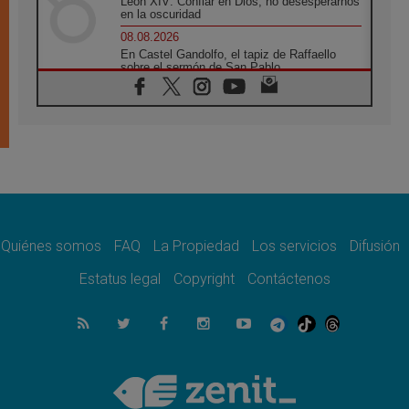
León XIV: Confiar en Dios, no desesperarnos
en la oscuridad
08.08.2026
En Castel Gandolfo, el tapiz de Raffaello
sobre el sermón de San Pablo
08.08.2026
En Colombia, «la paz no se compra con una
firma»
08.08.2026
En Venezuela celebraron los 416 años del
Santo Cristo de La Grita
08.08.2026
El Papa: en Santa Ágata contemplamos la
victoria del amor sobre la muerte
Quiénes somos
FAQ
La Propiedad
Los servicios
Difusión
08.08.2026
León XIV visitará el Santuario de la Madre
Estatus legal
Copyright
Contáctenos
del Buen Consejo de Genazzano
07.08.2026
Filipinas: el Vicariato Apostólico de Calapán
se convierte en diócesis
07.08.2026
Honduras: Los desplazados invisibles de una
crisis olvidada