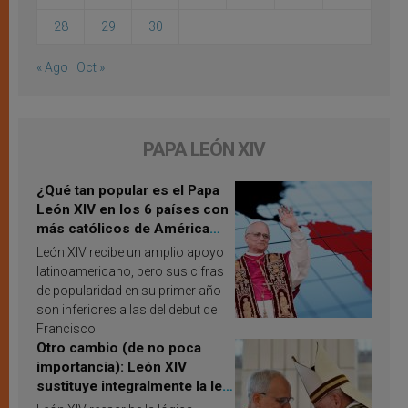
28
29
30
« Ago
Oct »
PAPA LEÓN XIV
¿Qué tan popular es el Papa
León XIV en los 6 países con
más católicos de América
Latina en 2026? Publican
León XIV recibe un amplio apoyo
resultados de investigación
latinoamericano, pero sus cifras
de popularidad en su primer año
son inferiores a las del debut de
Francisco
Otro cambio (de no poca
importancia): León XIV
sustituye integralmente la ley
vaticana de Papa Francisco