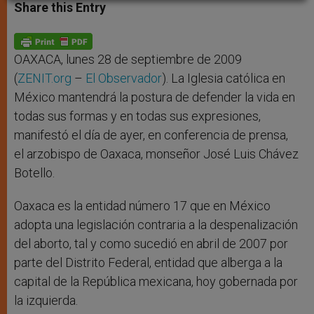
t
s
e
t
r
Share this Entry
s
e
b
t
e
A
n
o
e
p
g
o
r
p
e
k
r
OAXACA, lunes 28 de septiembre de 2009
(
ZENIT.org
–
El Observador
). La Iglesia católica en
México mantendrá la postura de defender la vida en
todas sus formas y en todas sus expresiones,
manifestó el día de ayer, en conferencia de prensa,
el arzobispo de Oaxaca, monseñor José Luis Chávez
Botello.
Oaxaca es la entidad número 17 que en México
adopta una legislación contraria a la despenalización
del aborto, tal y como sucedió en abril de 2007 por
parte del Distrito Federal, entidad que alberga a la
capital de la República mexicana, hoy gobernada por
la izquierda.