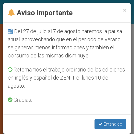
ES
×
Aviso importante
Del 27 de julio al 7 de agosto haremos la pausa
Obispo ecuatoriano rebate las
anual, aprovechando que en el periodo de verano
se generan menos informaciones y también el
acusaciones del presidente
consumo de las mismas disminuye.
Correa
Retomamos el trabajo ordinario de las ediciones
en inglés y español de ZENIT el lunes 10 de
Afirma que la Iglesia “jamás ha perdido”
agosto.
su conciencia social
Gracias.
NOVIEMBRE 05, 2009 00:00
ZENIT STAFF
ARTE Y
CULTURA
W
M
F
T
S
Entendido
h
e
a
w
h
a
s
c
i
a