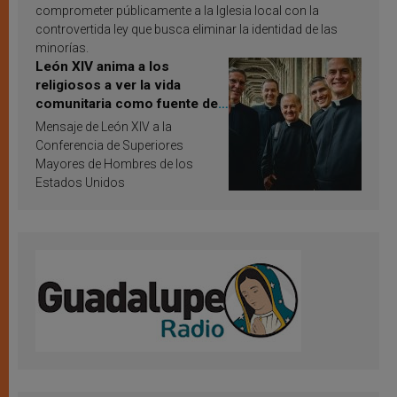
comprometer públicamente a la Iglesia local con la
controvertida ley que busca eliminar la identidad de las
minorías.
León XIV anima a los
religiosos a ver la vida
comunitaria como fuente de
inspiración y santificación
Mensaje de León XIV a la
Conferencia de Superiores
Mayores de Hombres de los
Estados Unidos