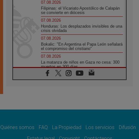
07.08.2026
Filipinas: el Vicariato Apostólico de Calapán
se convierte en diócesis
07.08.2026
Honduras: Los desplazados invisibles de una
crisis olvidada
07.08.2026
Bokalic: "En Argentina el Papa León señalará
el compromiso del cristiano"
07.08.2026
La matanza de niños en Gaza no cesa: 300
muertos en 300 días
07.08.2026
Tagle: La guerra desfigura el mundo, solo la
revelación de Dios lo transfigura
07.08.2026
Presentada la Trienal de Arte de las
Universidades Católicas: «Exercises in
Empathy»
07.08.2026
Fortunatus Nwachukwu: la comunicación
como misión al servicio del Evangelio
Quiénes somos
FAQ
La Propiedad
Los servicios
Difusión
07.08.2026
Estatus legal
Copyright
Contáctenos
SIGNIS 2026, dar voz a las religiosas en el