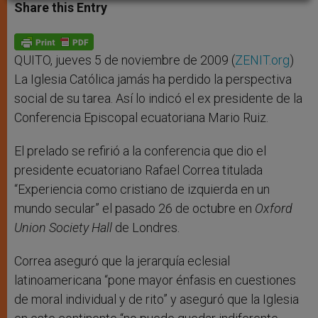
t
s
e
t
r
Share this Entry
s
e
b
t
e
A
n
o
e
p
g
o
r
p
e
k
r
QUITO, jueves 5 de noviembre de 2009 (
ZENIT.org
)
La Iglesia Católica jamás ha perdido la perspectiva
social de su tarea. Así lo indicó el ex presidente de la
Conferencia Episcopal ecuatoriana Mario Ruiz.
El prelado se refirió a la conferencia que dio el
presidente ecuatoriano Rafael Correa titulada
“Experiencia como cristiano de izquierda en un
mundo secular” el pasado 26 de octubre en
Oxford
Union Society Hall
de Londres.
Correa aseguró que la jerarquía eclesial
latinoamericana “pone mayor énfasis en cuestiones
de moral individual y de rito” y aseguró que la Iglesia