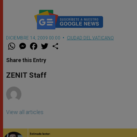
DICIEMBRE 14, 2009 00:00
CIUDAD DEL VATICANO
W
M
F
T
S
h
e
a
w
h
a
s
c
i
a
t
s
e
t
r
Share this Entry
s
e
b
t
e
A
n
o
e
p
g
o
r
ZENIT Staff
p
e
k
r
View all articles