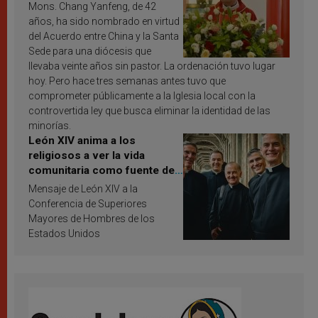
Mons. Chang Yanfeng, de 42
años, ha sido nombrado en virtud
del Acuerdo entre China y la Santa
Sede para una diócesis que
llevaba veinte años sin pastor. La ordenación tuvo lugar
hoy. Pero hace tres semanas antes tuvo que
comprometer públicamente a la Iglesia local con la
controvertida ley que busca eliminar la identidad de las
minorías.
León XIV anima a los
religiosos a ver la vida
comunitaria como fuente de
inspiración y santificación
Mensaje de León XIV a la
Conferencia de Superiores
Mayores de Hombres de los
Estados Unidos