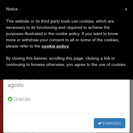
ES
Notice
×
x
Aviso importante
This website or its third party tools use cookies, which are
necessary to its functioning and required to achieve the
Del 27 de julio al 7 de agosto haremos la pausa
purposes illustrated in the cookie policy. If you want to know
Benedicto XVI pide respeto y
anual, aprovechando que en el periodo de verano
more or withdraw your consent to all or some of the cookies,
please refer to the
cookie policy
.
se generan menos informaciones y también el
apoyo a los enfermos incurables
consumo de las mismas disminuye.
By closing this banner, scrolling this page, clicking a link or
continuing to browse otherwise, you agree to the use of cookies.
Retomamos el trabajo ordinario de las ediciones
Durante una visita pastoral a un centro
en inglés y español de ZENIT el lunes 10 de
de Roma que ofrece cuidados
agosto.
paliativos
Gracias.
DICIEMBRE 14, 2009 00:00
ZENIT STAFF
CIUDAD DEL
VATICANO
W
M
F
T
S
h
e
a
w
h
Entendido
a
s
c
i
a
t
s
e
t
r