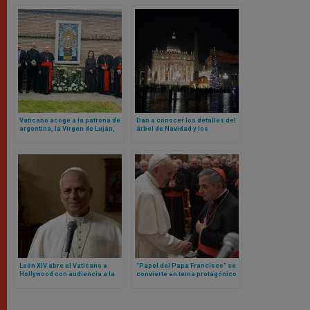
Vaticano acoge a la patrona de
Dan a conocer los detalles del
argentina, la Virgen de Luján,
árbol de Navidad y los
en sus jardines
pesebres del Vaticano para
este 2025
León XIV abre el Vaticano a
“Papel del Papa Francisco” se
Hollywood con audiencia a la
convierte en tema protagónico
que acudirán estos actores y
en nueva etapa de juicio contra
actrices
cardenal Becciu y otras
personas