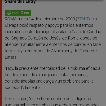
Share this Entry
s
e
b
t
e
A
n
o
e
p
g
o
r
p
e
k
r
ROMA, lunes 14 de diciembre de 2009 (
ZENIT.org
).-
El Papa pidió respeto y apoyo para los enfermos
incurables, este domingo al visitar la Casa de Caridad
del Sagrado Corazón de Jesús, de Roma, donde se
atiende gratuitamente a enfermos de cáncer en fase
terminal y a enfermos de Alzheimer y de Esclerosis
Lateral.
“Hoy, la prevalente mentalidad de la máxima eficacia
tiende a menudo a marginar a estas personas,
considerándolas una carga y un problema para la
sociedad”, lamentó.
Pero, añadió, “quien tiene sentido de la dignidad
humana sabe, en cambio, que deben ser respetados