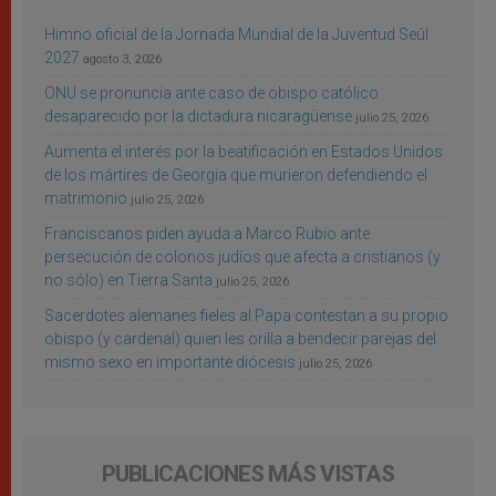
Himno oficial de la Jornada Mundial de la Juventud Seúl
2027
agosto 3, 2026
ONU se pronuncia ante caso de obispo católico
desaparecido por la dictadura nicaragüense
julio 25, 2026
Aumenta el interés por la beatificación en Estados Unidos
de los mártires de Georgia que murieron defendiendo el
matrimonio
julio 25, 2026
Franciscanos piden ayuda a Marco Rubio ante
persecución de colonos judíos que afecta a cristianos (y
no sólo) en Tierra Santa
julio 25, 2026
Sacerdotes alemanes fieles al Papa contestan a su propio
obispo (y cardenal) quien les orilla a bendecir parejas del
mismo sexo en importante diócesis
julio 25, 2026
PUBLICACIONES MÁS VISTAS