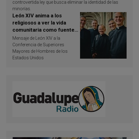
controvertida ley que busca eliminar la identidad de las
minorías.
León XIV anima a los
religiosos a ver la vida
comunitaria como fuente
de inspiración y
Mensaje de León XIV a la
santificación
Conferencia de Superiores
Mayores de Hombres de los
Estados Unidos