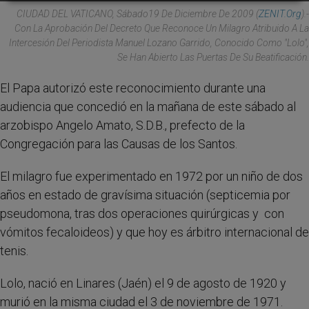
CIUDAD DEL VATICANO, Sábado19 De Diciembre De 2009 (
ZENIT.org
).-
Con La Aprobación Del Decreto Que Reconoce Un Milagro Atribuido A La
Intercesión Del Periodista Manuel Lozano Garrido, Conocido Como "Lolo",
Se Han Abierto Las Puertas De Su Beatificación.
El Papa autorizó este reconocimiento durante una
audiencia que concedió en la mañana de este sábado al
arzobispo Angelo Amato, S.D.B., prefecto de la
Congregación para las Causas de los Santos.
El milagro fue experimentado en 1972 por un niño de dos
años en estado de gravísima situación (septicemia por
pseudomona, tras dos operaciones quirúrgicas y con
vómitos fecaloideos) y que hoy es árbitro internacional de
tenis.
Lolo, nació en Linares (Jaén) el 9 de agosto de 1920 y
murió en la misma ciudad el 3 de noviembre de 1971.