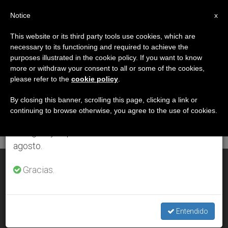
ES
Notice
×
x
Aviso importante
This website or its third party tools use cookies, which are
necessary to its functioning and required to achieve the
Del 27 de julio al 7 de agosto haremos la pausa
DÍA
purposes illustrated in the cookie policy. If you want to know
anual, aprovechando que en el periodo de verano
Diciembre 19th, 2009
more or withdraw your consent to all or some of the cookies,
please refer to the
cookie policy
.
se generan menos informaciones y también el
consumo de las mismas disminuye.
By closing this banner, scrolling this page, clicking a link or
continuing to browse otherwise, you agree to the use of cookies.
ÚLTIMAS NOTICIAS
Retomamos el trabajo ordinario de las ediciones
en inglés y español de ZENIT el lunes 10 de
agosto.
El periodista Lolo será beato
Gracias.
DEC 19, 2009 00:00
ZENIT STAFF
Entendido