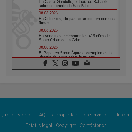
En Castel Gandolfo, el tapiz de Raffaello
sobre el sermón de San Pablo
08.08.2026
En Colombia, «la paz no se compra con una
firma»
08.08.2026
En Venezuela celebraron los 416 años del
Santo Cristo de La Grita
08.08.2026
El Papa: en Santa Ágata contemplamos la
victoria del amor sobre la muerte
08.08.2026
León XIV visitará el Santuario de la Madre
del Buen Consejo de Genazzano
07.08.2026
Filipinas: el Vicariato Apostólico de Calapán
se convierte en diócesis
07.08.2026
Honduras: Los desplazados invisibles de una
crisis olvidada
Quiénes somos
FAQ
La Propiedad
Los servicios
Difusión
07.08.2026
Bokalic: "En Argentina el Papa León señalará
Estatus legal
Copyright
Contáctenos
el compromiso del cristiano"