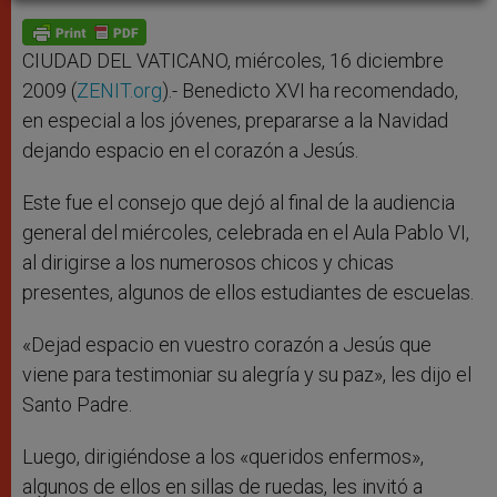
A
n
o
e
p
g
o
r
p
e
k
r
CIUDAD DEL VATICANO, miércoles, 16 diciembre
2009 (
ZENIT.org
).- Benedicto XVI ha recomendado,
en especial a los jóvenes, prepararse a la Navidad
dejando espacio en el corazón a Jesús.
Este fue el consejo que dejó al final de la audiencia
general del miércoles, celebrada en el Aula Pablo VI,
al dirigirse a los numerosos chicos y chicas
presentes, algunos de ellos estudiantes de escuelas.
«Dejad espacio en vuestro corazón a Jesús que
viene para testimoniar su alegría y su paz», les dijo el
Santo Padre.
Luego, dirigiéndose a los «queridos enfermos»,
algunos de ellos en sillas de ruedas, les invitó a