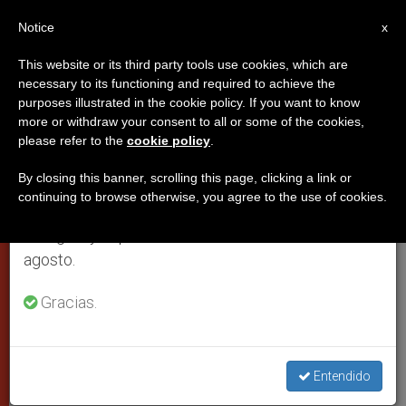
ES
Notice
×
x
Aviso importante
This website or its third party tools use cookies, which are
necessary to its functioning and required to achieve the
Del 27 de julio al 7 de agosto haremos la pausa
purposes illustrated in the cookie policy. If you want to know
Consejo del Papa: Preparar la
anual, aprovechando que en el periodo de verano
more or withdraw your consent to all or some of the cookies,
please refer to the
cookie policy
.
se generan menos informaciones y también el
Navidad dejando espacio en el
consumo de las mismas disminuye.
corazón a Jesús
By closing this banner, scrolling this page, clicking a link or
continuing to browse otherwise, you agree to the use of cookies.
Retomamos el trabajo ordinario de las ediciones
en inglés y español de ZENIT el lunes 10 de
En particular a los jóvenes
agosto.
Gracias.
DICIEMBRE 16, 2009 00:00
ZENIT STAFF
CIUDAD DEL
VATICANO
W
M
F
T
S
h
e
a
w
h
a
s
c
i
a
Entendido
t
s
e
t
r
Share this Entry
s
e
b
t
e