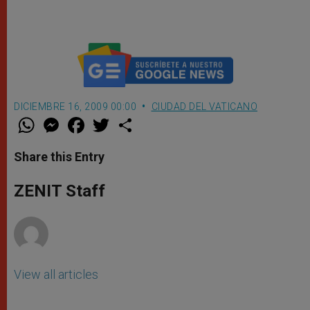
repetirlo
DICIEMBRE 16, 2009 00:00
CIUDAD DEL VATICANO
W
M
F
T
S
h
e
a
w
h
a
s
c
i
a
t
s
e
t
r
Share this Entry
s
e
b
t
e
A
n
o
e
p
g
o
r
ZENIT Staff
p
e
k
r
View all articles