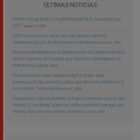
ÚLTIMAS NOTICIAS
Himno oficial de la Jornada Mundial de la Juventud Seúl
2027
agosto 3, 2026
ONU se pronuncia ante caso de obispo católico
desaparecido por la dictadura nicaragüense
julio 25, 2026
Aumenta el interés por la beatificación en Estados Unidos
de los mártires de Georgia que murieron defendiendo el
matrimonio
julio 25, 2026
Franciscanos piden ayuda a Marco Rubio ante
persecución de colonos judíos que afecta a cristianos (y
no sólo) en Tierra Santa
julio 25, 2026
Sacerdotes alemanes fieles al Papa contestan a su propio
obispo (y cardenal) quien les orilla a bendecir parejas del
mismo sexo en importante diócesis
julio 25, 2026