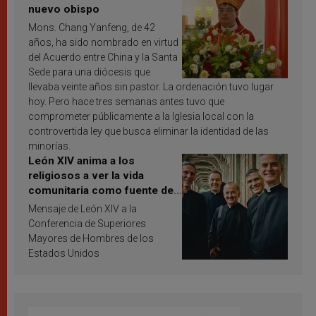
nuevo obispo
Mons. Chang Yanfeng, de 42
años, ha sido nombrado en virtud
del Acuerdo entre China y la Santa
Sede para una diócesis que
llevaba veinte años sin pastor. La ordenación tuvo lugar
hoy. Pero hace tres semanas antes tuvo que
comprometer públicamente a la Iglesia local con la
controvertida ley que busca eliminar la identidad de las
minorías.
León XIV anima a los
religiosos a ver la vida
comunitaria como fuente de
inspiración y santificación
Mensaje de León XIV a la
Conferencia de Superiores
Mayores de Hombres de los
Estados Unidos