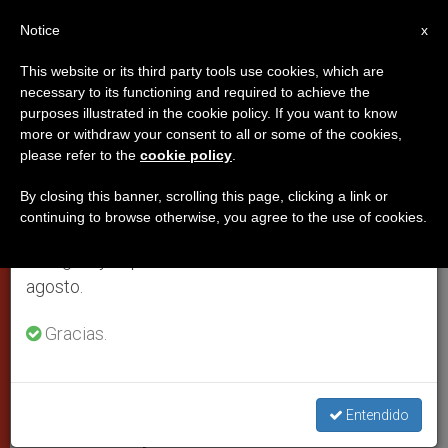
ES
Notice
×
x
Aviso importante
This website or its third party tools use cookies, which are
necessary to its functioning and required to achieve the
Del 27 de julio al 7 de agosto haremos la pausa
purposes illustrated in the cookie policy. If you want to know
Benedicto XVI: “La fe propone
anual, aprovechando que en el periodo de verano
more or withdraw your consent to all or some of the cookies,
please refer to the
cookie policy
.
se generan menos informaciones y también el
perspectivas morales fiables a la
consumo de las mismas disminuye.
razón”
By closing this banner, scrolling this page, clicking a link or
continuing to browse otherwise, you agree to the use of cookies.
Retomamos el trabajo ordinario de las ediciones
en inglés y español de ZENIT el lunes 10 de
Audiencia a los miembros de la
agosto.
Congregación para la Doctrina de la Fe
Gracias.
ENERO 15, 2010 00:00
ZENIT STAFF
PAPAS
W
M
F
T
S
h
e
a
w
h
a
s
c
i
a
Entendido
t
s
e
t
r
Share this Entry
s
e
b
t
e