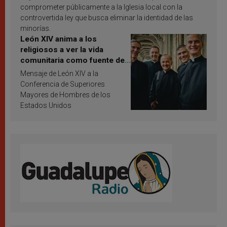
comprometer públicamente a la Iglesia local con la
controvertida ley que busca eliminar la identidad de las
minorías.
León XIV anima a los
religiosos a ver la vida
comunitaria como fuente de
inspiración y santificación
Mensaje de León XIV a la
Conferencia de Superiores
Mayores de Hombres de los
Estados Unidos