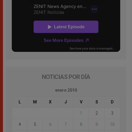
NOTICIAS POR DÍA
enero 2010
L
M
X
J
V
S
D
1
2
3
4
5
6
7
8
9
10