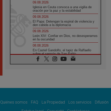
09.08.2026
Iglesia en Ceuta convoca a una vigilia de
oración por la paz y la estabilidad
09.08.2026
El Papa: Detengan la espiral de violencia y
den cabida a la diplomacia
09.08.2026
León XIV: Confiar en Dios, no desesperarnos
en la oscuridad
08.08.2026
En Castel Gandolfo, el tapiz de Raffaello
sobre el sermón de San Pablo
08.08.2026
En Colombia, «la paz no se compra con una
firma»
08.08.2026
En Venezuela celebraron los 416 años del
Santo Cristo de La Grita
08.08.2026
El Papa: en Santa Ágata contemplamos la
victoria del amor sobre la muerte
Quiénes somos
FAQ
La Propiedad
Los servicios
Difusión
08.08.2026
León XIV visitará el Santuario de la Madre