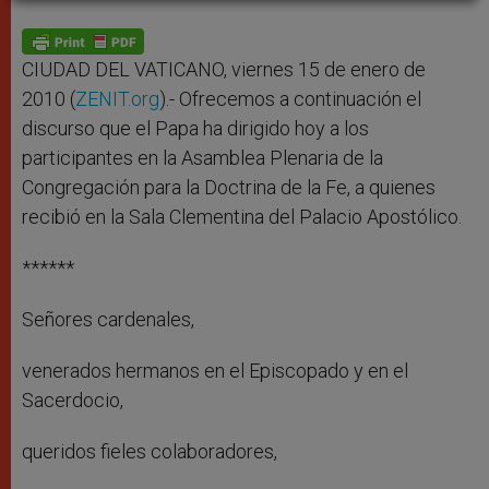
A
n
o
e
p
g
o
r
p
e
k
r
CIUDAD DEL VATICANO, viernes 15 de enero de
2010 (
ZENIT.org
).- Ofrecemos a continuación el
discurso que el Papa ha dirigido hoy a los
participantes en la Asamblea Plenaria de la
Congregación para la Doctrina de la Fe, a quienes
recibió en la Sala Clementina del Palacio Apostólico.
******
Señores cardenales,
venerados hermanos en el Episcopado y en el
Sacerdocio,
queridos fieles colaboradores,