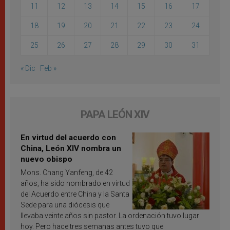
11
12
13
14
15
16
17
18
19
20
21
22
23
24
25
26
27
28
29
30
31
« Dic
Feb »
PAPA LEÓN XIV
En virtud del acuerdo con
China, León XIV nombra un
nuevo obispo
Mons. Chang Yanfeng, de 42
años, ha sido nombrado en virtud
del Acuerdo entre China y la Santa
Sede para una diócesis que
llevaba veinte años sin pastor. La ordenación tuvo lugar
hoy. Pero hace tres semanas antes tuvo que