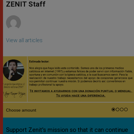
p
g
o
r
ZENIT Staff
p
e
k
r
View all articles