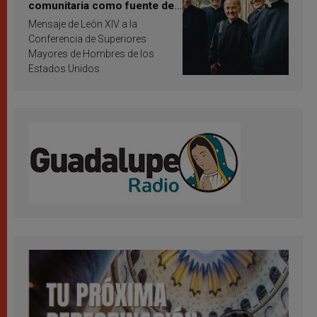
comunitaria como fuente de
inspiración y santificación
Mensaje de León XIV a la
Conferencia de Superiores
Mayores de Hombres de los
Estados Unidos