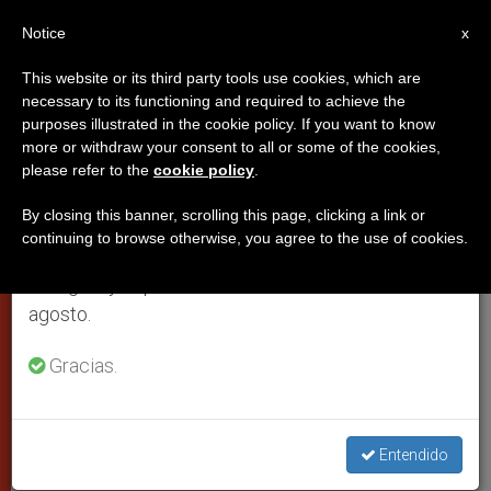
ES
Notice
×
x
Aviso importante
This website or its third party tools use cookies, which are
necessary to its functioning and required to achieve the
Del 27 de julio al 7 de agosto haremos la pausa
purposes illustrated in the cookie policy. If you want to know
Portavoz vaticano: Amor
anual, aprovechando que en el periodo de verano
more or withdraw your consent to all or some of the cookies,
please refer to the
cookie policy
.
se generan menos informaciones y también el
auténtico por Haití, respuesta de
consumo de las mismas disminuye.
la Iglesia
By closing this banner, scrolling this page, clicking a link or
continuing to browse otherwise, you agree to the use of cookies.
Retomamos el trabajo ordinario de las ediciones
en inglés y español de ZENIT el lunes 10 de
Promueve una oleada de solidaridad
agosto.
capaz de dar esperanza
Gracias.
ENERO 15, 2010 00:00
ZENIT STAFF
CIUDAD DEL
VATICANO
W
M
F
T
S
Entendido
h
e
a
w
h
a
s
c
i
a