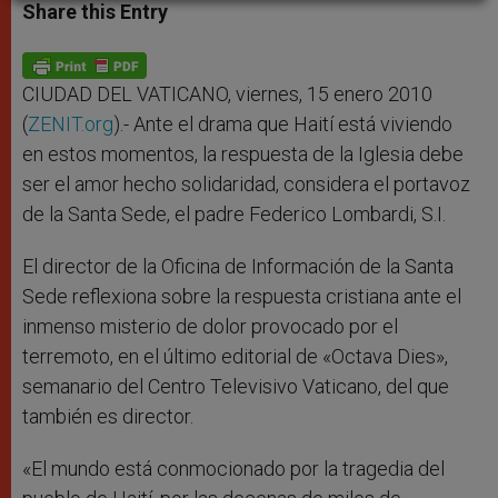
t
s
e
t
r
Share this Entry
s
e
b
t
e
A
n
o
e
p
g
o
r
p
e
k
r
CIUDAD DEL VATICANO, viernes, 15 enero 2010
(
ZENIT.org
).- Ante el drama que Haití está viviendo
en estos momentos, la respuesta de la Iglesia debe
ser el amor hecho solidaridad, considera el portavoz
de la Santa Sede, el padre Federico Lombardi, S.I.
El director de la Oficina de Información de la Santa
Sede reflexiona sobre la respuesta cristiana ante el
inmenso misterio de dolor provocado por el
terremoto, en el último editorial de «Octava Dies»,
semanario del Centro Televisivo Vaticano, del que
también es director.
«El mundo está conmocionado por la tragedia del