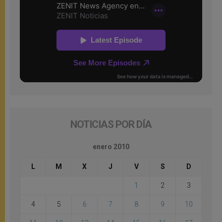
NOTICIAS POR DÍA
enero 2010
L
M
X
J
V
S
D
1
2
3
4
5
6
7
8
9
10