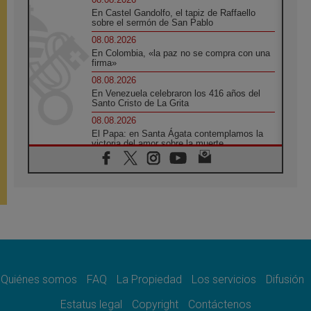
En Castel Gandolfo, el tapiz de Raffaello
sobre el sermón de San Pablo
08.08.2026
En Colombia, «la paz no se compra con una
firma»
08.08.2026
En Venezuela celebraron los 416 años del
Santo Cristo de La Grita
08.08.2026
El Papa: en Santa Ágata contemplamos la
victoria del amor sobre la muerte
08.08.2026
León XIV visitará el Santuario de la Madre
del Buen Consejo de Genazzano
07.08.2026
Filipinas: el Vicariato Apostólico de Calapán
se convierte en diócesis
07.08.2026
Honduras: Los desplazados invisibles de una
crisis olvidada
Quiénes somos
FAQ
La Propiedad
Los servicios
Difusión
07.08.2026
Bokalic: "En Argentina el Papa León señalará
Estatus legal
Copyright
Contáctenos
el compromiso del cristiano"