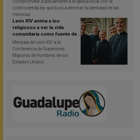
comprometer públicamente a la Iglesia local con la
controvertida ley que busca eliminar la identidad de las
minorías.
León XIV anima a los
religiosos a ver la vida
comunitaria como fuente de
inspiración y santificación
Mensaje de León XIV a la
Conferencia de Superiores
Mayores de Hombres de los
Estados Unidos