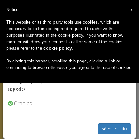
ES
Notice
×
x
Aviso importante
This website or its third party tools use cookies, which are
necessary to its functioning and required to achieve the
Del 27 de julio al 7 de agosto haremos la pausa
purposes illustrated in the cookie policy. If you want to know
Benedicto XVI: “También Jesús
anual, aprovechando que en el periodo de verano
more or withdraw your consent to all or some of the cookies,
please refer to the
cookie policy
.
se generan menos informaciones y también el
fue un niño refugiado”
consumo de las mismas disminuye.
By closing this banner, scrolling this page, clicking a link or
continuing to browse otherwise, you agree to the use of cookies.
Retomamos el trabajo ordinario de las ediciones
Hoy durante el rezo del Ángelus
en inglés y español de ZENIT el lunes 10 de
agosto.
ENERO 17, 2010 00:00
ZENIT STAFF
ANGELUS
W
M
F
T
S
Gracias.
h
e
a
w
h
a
s
c
i
a
t
s
e
t
r
Share this Entry
s
e
b
t
e
A
n
o
e
p
g
o
r
Entendido
p
e
k
r
CIUDAD DEL VATICANO, domingo 17 de enero de