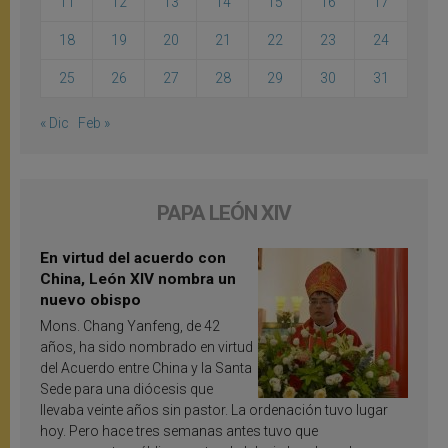
11
12
13
14
15
16
17
18
19
20
21
22
23
24
25
26
27
28
29
30
31
« Dic
Feb »
PAPA LEÓN XIV
En virtud del acuerdo con
China, León XIV nombra un
nuevo obispo
Mons. Chang Yanfeng, de 42
años, ha sido nombrado en virtud
del Acuerdo entre China y la Santa
Sede para una diócesis que
llevaba veinte años sin pastor. La ordenación tuvo lugar
hoy. Pero hace tres semanas antes tuvo que