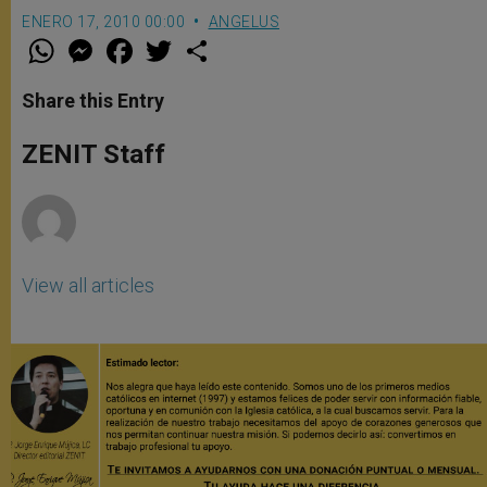
ENERO 17, 2010 00:00
ANGELUS
W
M
F
T
S
h
e
a
w
h
a
s
c
i
a
t
s
e
t
r
Share this Entry
s
e
b
t
e
A
n
o
e
p
g
o
r
ZENIT Staff
p
e
k
r
View all articles