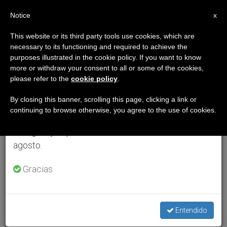
ES
Notice
×
x
Aviso importante
This website or its third party tools use cookies, which are
necessary to its functioning and required to achieve the
Del 27 de julio al 7 de agosto haremos la pausa
purposes illustrated in the cookie policy. If you want to know
anual, aprovechando que en el periodo de verano
more or withdraw your consent to all or some of the cookies,
please refer to the
cookie policy
.
se generan menos informaciones y también el
consumo de las mismas disminuye.
By closing this banner, scrolling this page, clicking a link or
continuing to browse otherwise, you agree to the use of cookies.
Retomamos el trabajo ordinario de las ediciones
en inglés y español de ZENIT el lunes 10 de
agosto.
Gracias.
Entendido