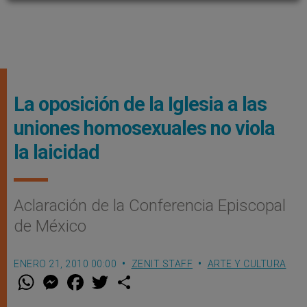
La oposición de la Iglesia a las
uniones homosexuales no viola
la laicidad
Aclaración de la Conferencia Episcopal
de México
ENERO 21, 2010 00:00
ZENIT STAFF
ARTE Y CULTURA
W
M
F
T
S
h
e
a
w
h
a
s
c
i
a