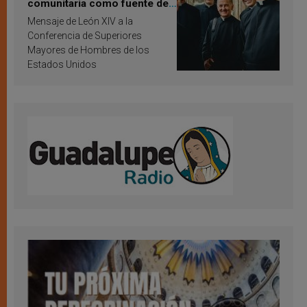
comunitaria como fuente de
inspiración y santificación
Mensaje de León XIV a la
Conferencia de Superiores
Mayores de Hombres de los
Estados Unidos