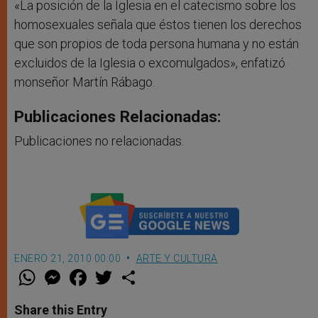
«La posición de la Iglesia en el catecismo sobre los
homosexuales señala que éstos tienen los derechos
que son propios de toda persona humana y no están
excluidos de la Iglesia o excomulgados», enfatizó
monseñor Martín Rábago.
Publicaciones Relacionadas:
Publicaciones no relacionadas.
ENERO 21, 2010 00:00
ARTE Y CULTURA
W
M
F
T
S
h
e
a
w
h
a
s
c
i
a
t
s
e
t
r
Share this Entry
s
e
b
t
e