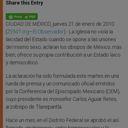
t
s
e
t
r
Share this Entry
s
e
b
t
e
A
n
o
e
p
g
o
r
p
e
k
r
CIUDAD DE MÉXICO, jueves 21 de enero de 2010
(
ZENIT.org
–
El Observador
).- La Iglesia no viola la
laicidad del Estado cuando se opone a las uniones
del mismo sexo, aclaran los obispos de México; más
bien, ofrece su propia contribución a un Estado laico
y democrático.
La aclaración ha sido formulada este martes en una
rueda de prensa y un comunicado oficial emitidos
por la Conferencia del Episcopado Mexicano (CEM),
cuyo presidente es monseñor Carlos Aguiar Retes,
arzobispo de Tlanepantla.
Hace un mes, en el Distrito Federal se aprobó el así
llamado «matrimonio» entre homosexuales y la