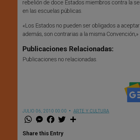
rebelión de doce Estados miembros contra la sent
en las escuelas públicas.
«Los Estados no pueden ser obligados a aceptar
además, son contrarias a la misma Convención,»
Publicaciones Relacionadas:
Publicaciones no relacionadas.
JULIO 06, 2010 00:00
ARTE Y CULTURA
W
M
F
T
S
h
e
a
w
h
a
s
c
i
a
t
s
e
t
r
Share this Entry
s
e
b
t
e