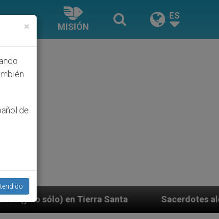
ES
×
MISIÓN
hando
ambién
pañol de
tendido
rra Santa
Sacerdotes alemanes fieles al Papa co