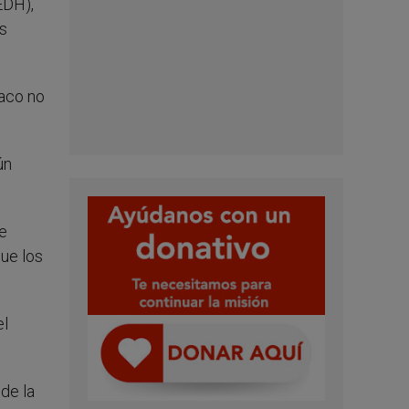
EDH),
s
íaco no
ún
e
ue los
el
 de la