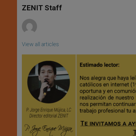
A
n
o
e
p
g
o
r
ZENIT Staff
p
e
k
r
View all articles