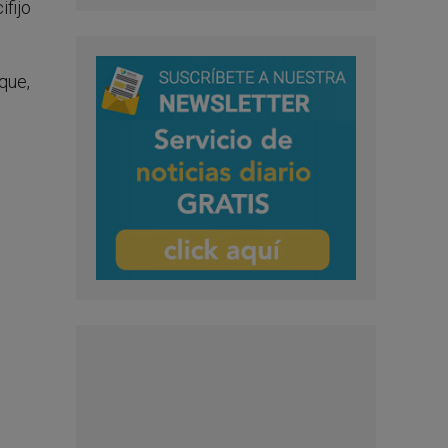
fijo
que,