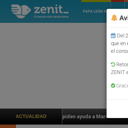
PAPA LEÓN XIV
ROMA
Av
Del 2
que en 
el cons
Retom
ZENIT e
Graci
os piden ayuda a Marco Rubio ante persecución de colo
ACTUALIDAD