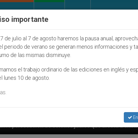
IGLESIA Y MUNDO
DOCUMENTOS
DONATIVOS
iso importante
7 de julio al 7 de agosto haremos la pausa anual, aprovec
el periodo de verano se generan menos informaciones y t
umo de las mismas disminuye.
amos el trabajo ordinario de las ediciones en inglés y es
l lunes 10 de agosto.
as.
En
nos judíos que afecta a cristianos (y no sólo) en Tie