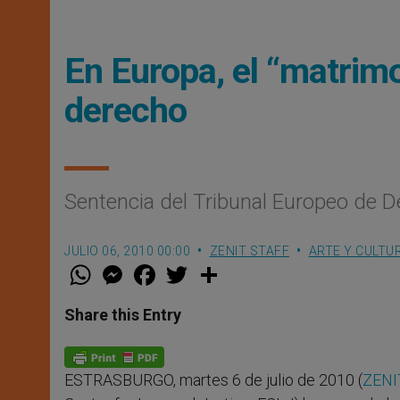
En Europa, el “matrim
derecho
Sentencia del Tribunal Europeo de
JULIO 06, 2010 00:00
ZENIT STAFF
ARTE Y CULTU
W
M
F
T
S
h
e
a
w
h
a
s
c
i
a
t
s
e
t
r
Share this Entry
s
e
b
t
e
A
n
o
e
p
g
o
r
p
e
k
ESTRASBURGO, martes 6 de julio de 2010 (
ZENI
r