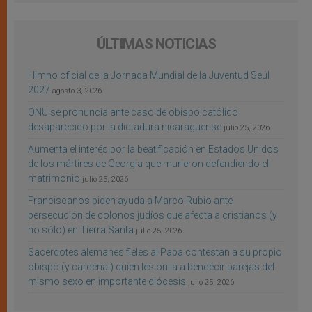
ÚLTIMAS NOTICIAS
Himno oficial de la Jornada Mundial de la Juventud Seúl
2027
agosto 3, 2026
ONU se pronuncia ante caso de obispo católico
desaparecido por la dictadura nicaragüense
julio 25, 2026
Aumenta el interés por la beatificación en Estados Unidos
de los mártires de Georgia que murieron defendiendo el
matrimonio
julio 25, 2026
Franciscanos piden ayuda a Marco Rubio ante
persecución de colonos judíos que afecta a cristianos (y
no sólo) en Tierra Santa
julio 25, 2026
Sacerdotes alemanes fieles al Papa contestan a su propio
obispo (y cardenal) quien les orilla a bendecir parejas del
mismo sexo en importante diócesis
julio 25, 2026