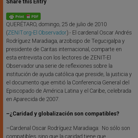
Share this Entry
s
e
b
t
e
A
n
o
e
p
g
o
r
p
e
k
r
QUERÉTARO, domingo, 25 de julio de 2010
(
ZENIT.org-
El Observador
).- El cardenal Oscar Andrés
Rodríguez Maradiaga, arzobispo de Tegucigalpa y
presidente de Caritas internacional, comparte en
esta entrevista con los lectores de ZENIT-El
Observador una serie de reflexiones sobre la
institución de ayuda católica que preside, la justicia y
el documento que emitió la Conferencia General del
Episcopado de América Latina y el Caribe, celebrada
en Aparecida de 2007.
–¿Caridad y globalización son compatibles?
–Cardenal Oscar Rodríguez Maradiaga: No sólo son
compatibles, sino que la caridad tiene que