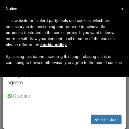
ES
Notice
×
x
Aviso importante
This website or its third party tools use cookies, which are
necessary to its functioning and required to achieve the
Del 27 de julio al 7 de agosto haremos la pausa
purposes illustrated in the cookie policy. If you want to know
anual, aprovechando que en el periodo de verano
more or withdraw your consent to all or some of the cookies,
please refer to the
cookie policy
.
se generan menos informaciones y también el
consumo de las mismas disminuye.
By closing this banner, scrolling this page, clicking a link or
continuing to browse otherwise, you agree to the use of cookies.
Retomamos el trabajo ordinario de las ediciones
en inglés y español de ZENIT el lunes 10 de
agosto.
Gracias.
Entendido