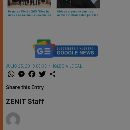
Premios Misión 2025: “Dios ha
Obispo argentino autoriza
dado a cada familia una misión
nuevos instrumentos para los
única e irrepetible”
cantos litúrgicos en territorio
de su diócesis
JULIO 25, 2010 00:00
IGLESIA LOCAL
W
M
F
T
S
h
e
a
w
h
a
s
c
i
a
t
s
e
t
r
Share this Entry
s
e
b
t
e
A
n
o
e
p
g
o
r
ZENIT Staff
p
e
k
r