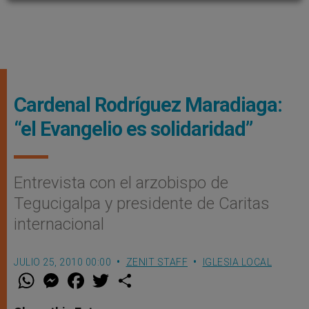
Cardenal Rodríguez Maradiaga:
“el Evangelio es solidaridad”
Entrevista con el arzobispo de
Tegucigalpa y presidente de Caritas
internacional
JULIO 25, 2010 00:00
ZENIT STAFF
IGLESIA LOCAL
W
M
F
T
S
h
e
a
w
h
a
s
c
i
a
t
s
e
t
r