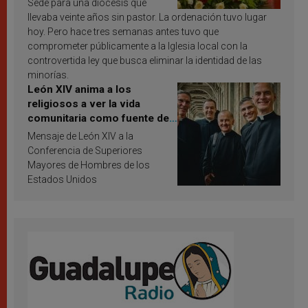
Sede para una diócesis que
llevaba veinte años sin pastor. La ordenación tuvo lugar
hoy. Pero hace tres semanas antes tuvo que
comprometer públicamente a la Iglesia local con la
controvertida ley que busca eliminar la identidad de las
minorías.
León XIV anima a los
religiosos a ver la vida
comunitaria como fuente de
inspiración y santificación
Mensaje de León XIV a la
Conferencia de Superiores
Mayores de Hombres de los
Estados Unidos