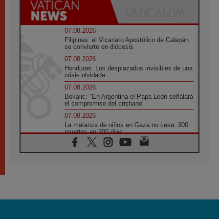
07.08.2026
Filipinas: el Vicariato Apostólico de Calapán
se convierte en diócesis
07.08.2026
Honduras: Los desplazados invisibles de una
crisis olvidada
07.08.2026
Bokalic: "En Argentina el Papa León señalará
el compromiso del cristiano"
07.08.2026
La matanza de niños en Gaza no cesa: 300
muertos en 300 días
07.08.2026
Tagle: La guerra desfigura el mundo, solo la
revelación de Dios lo transfigura
07.08.2026
Presentada la Trienal de Arte de las
Universidades Católicas: «Exercises in
Empathy»
07.08.2026
Fortunatus Nwachukwu: la comunicación