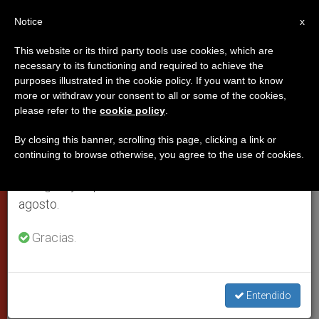
ES
Notice
×
x
Aviso importante
This website or its third party tools use cookies, which are
necessary to its functioning and required to achieve the
Del 27 de julio al 7 de agosto haremos la pausa
purposes illustrated in the cookie policy. If you want to know
El Papa abre una semana para
anual, aprovechando que en el periodo de verano
more or withdraw your consent to all or some of the cookies,
please refer to the
cookie policy
.
se generan menos informaciones y también el
avanzar en la unidad de los
consumo de las mismas disminuye.
cristianos
By closing this banner, scrolling this page, clicking a link or
continuing to browse otherwise, you agree to the use of cookies.
Retomamos el trabajo ordinario de las ediciones
en inglés y español de ZENIT el lunes 10 de
El octavario del 18 al 25 de enero
agosto.
Gracias.
ENERO 16, 2011 00:00
ZENIT STAFF
CIUDAD DEL
VATICANO
W
M
F
T
S
h
e
a
w
h
a
s
c
i
a
Entendido
t
s
e
t
r
Share this Entry
s
e
b
t
e