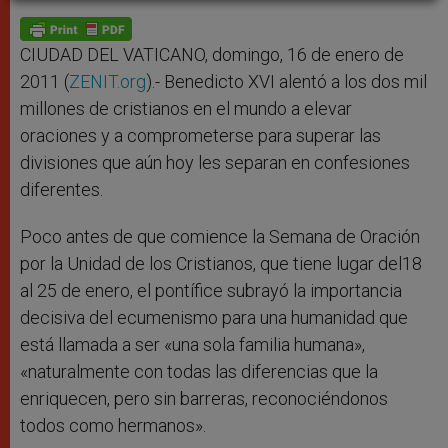
A
n
o
e
p
g
o
r
p
e
k
r
CIUDAD DEL VATICANO, domingo, 16 de enero de
2011 (
ZENIT.org
).- Benedicto XVI alentó a los dos mil
millones de cristianos en el mundo a elevar
oraciones y a comprometerse para superar las
divisiones que aún hoy les separan en confesiones
diferentes.
Poco antes de que comience la Semana de Oración
por la Unidad de los Cristianos, que tiene lugar del18
al 25 de enero, el pontífice subrayó la importancia
decisiva del ecumenismo para una humanidad que
está llamada a ser «una sola familia humana»,
«naturalmente con todas las diferencias que la
enriquecen, pero sin barreras, reconociéndonos
todos como hermanos».