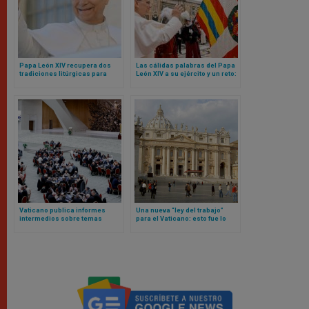
Papa León XIV recupera dos
Las cálidas palabras del Papa
tradiciones litúrgicas para
León XIV a su ejército y un reto:
Navidad
sean mensaje de unidad para
toda la Curia Romana
Vaticano publica informes
Una nueva “ley del trabajo”
intermedios sobre temas
para el Vaticano: esto fue lo
controvertidos derivados del
que aprobó el Papa León XIV
anterior sínodo sobre
sinodalidad