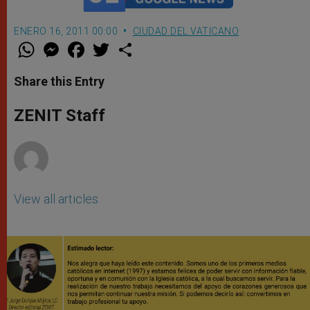
ENERO 16, 2011 00:00
CIUDAD DEL VATICANO
W
M
F
T
S
h
e
a
w
h
a
s
c
i
a
t
s
e
t
r
Share this Entry
s
e
b
t
e
A
n
o
e
p
g
o
r
ZENIT Staff
p
e
k
r
View all articles