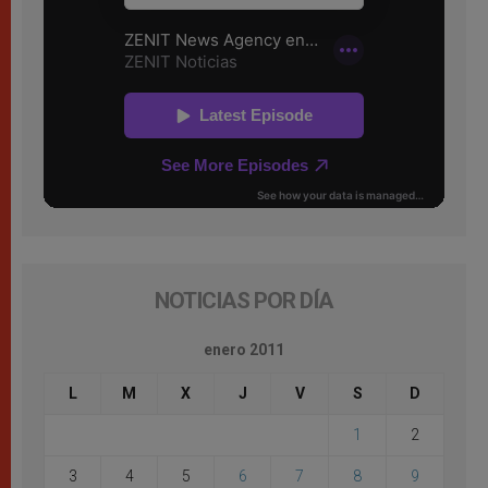
NOTICIAS POR DÍA
enero 2011
L
M
X
J
V
S
D
1
2
3
4
5
6
7
8
9