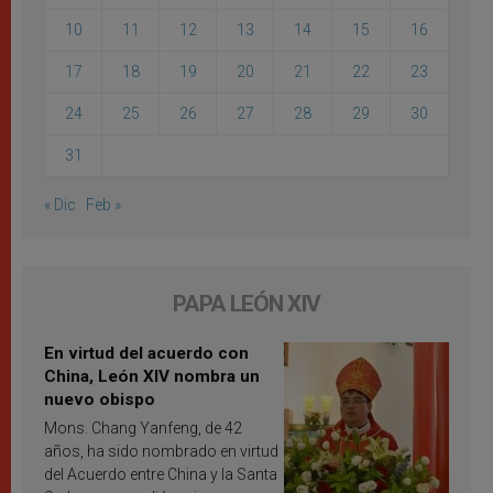
10
11
12
13
14
15
16
17
18
19
20
21
22
23
24
25
26
27
28
29
30
31
« Dic
Feb »
PAPA LEÓN XIV
En virtud del acuerdo con
China, León XIV nombra un
nuevo obispo
Mons. Chang Yanfeng, de 42
años, ha sido nombrado en virtud
del Acuerdo entre China y la Santa