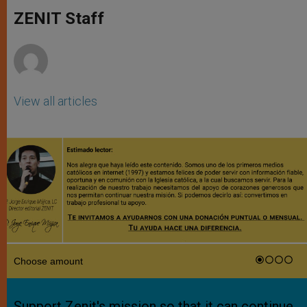
A
n
o
e
p
g
o
r
ZENIT Staff
p
e
k
r
View all articles