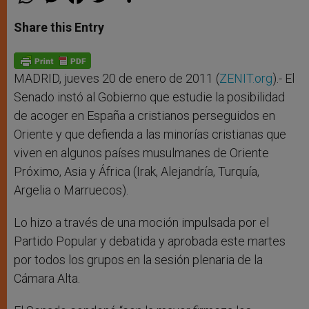
h
e
a
w
h
a
s
c
i
a
t
s
e
t
r
Share this Entry
s
e
b
t
e
A
n
o
e
p
g
o
r
p
e
k
r
MADRID, jueves 20 de enero de 2011 (
ZENIT.org
).- El
Senado instó al Gobierno que estudie la posibilidad
de acoger en España a cristianos perseguidos en
Oriente y que defienda a las minorías cristianas que
viven en algunos países musulmanes de Oriente
Próximo, Asia y África (Irak, Alejandría, Turquía,
Argelia o Marruecos).
Lo hizo a través de una moción impulsada por el
Partido Popular y debatida y aprobada este martes
por todos los grupos en la sesión plenaria de la
Cámara Alta.