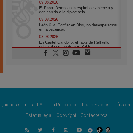
09.08.2026
El Papa: Detengan la espiral de violencia y
den cabida a la diplomacia
09.08.2026
León XIV: Confiar en Dios, no desesperarnos
en la oscuridad
08.08.2026
En Castel Gandolfo, el tapiz de Raffaello
sobre el sermón de San Pablo
08.08.2026
En Colombia, «la paz no se compra con una
firma»
08.08.2026
En Venezuela celebraron los 416 años del
Santo Cristo de La Grita
08.08.2026
El Papa: en Santa Ágata contemplamos la
victoria del amor sobre la muerte
Quiénes somos
FAQ
La Propiedad
Los servicios
Difusión
08.08.2026
León XIV visitará el Santuario de la Madre
Estatus legal
Copyright
Contáctenos
del Buen Consejo de Genazzano
07.08.2026
Filipinas: el Vicariato Apostólico de Calapán
se convierte en diócesis