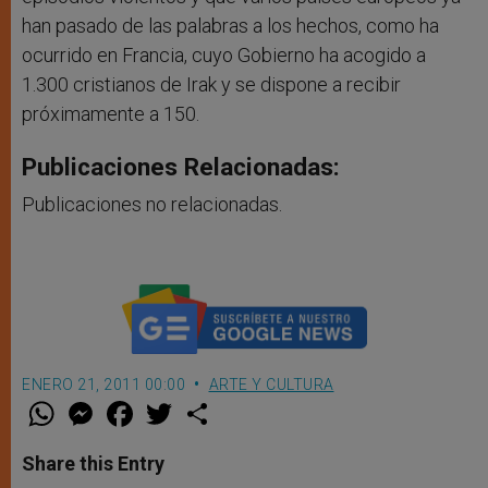
han pasado de las palabras a los hechos, como ha
ocurrido en Francia, cuyo Gobierno ha acogido a
1.300 cristianos de Irak y se dispone a recibir
próximamente a 150.
Publicaciones Relacionadas:
Publicaciones no relacionadas.
ENERO 21, 2011 00:00
ARTE Y CULTURA
W
M
F
T
S
h
e
a
w
h
a
s
c
i
a
t
s
e
t
r
Share this Entry
s
e
b
t
e