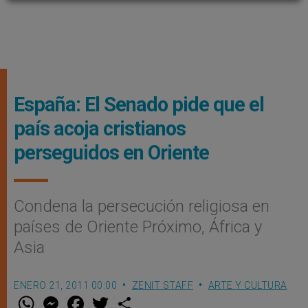
España: El Senado pide que el
país acoja cristianos
perseguidos en Oriente
Condena la persecución religiosa en
países de Oriente Próximo, África y
Asia
ENERO 21, 2011 00:00
ZENIT STAFF
ARTE Y CULTURA
W
M
F
T
S