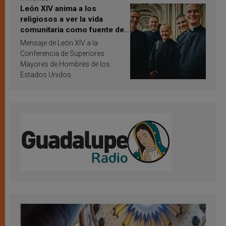
León XIV anima a los
religiosos a ver la vida
comunitaria como fuente de
inspiración y santificación
Mensaje de León XIV a la
Conferencia de Superiores
Mayores de Hombres de los
Estados Unidos