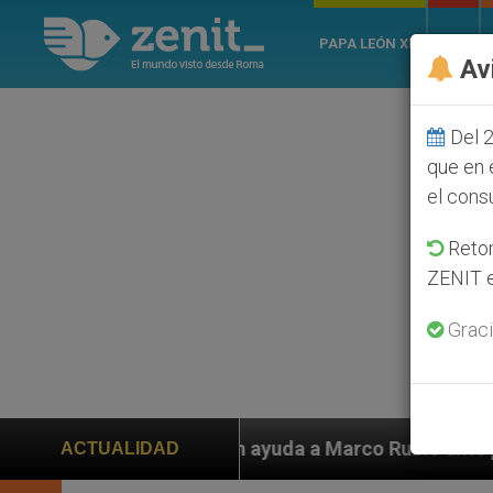
PAPA LEÓN XIV
ROMA
Av
Del 2
que en 
el cons
Retom
ZENIT e
Graci
iden ayuda a Marco Rubio ante persecución de colonos 
ACTUALIDAD