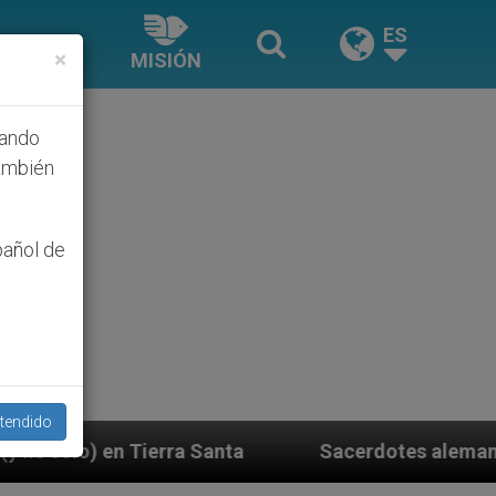
ES
×
MISIÓN
hando
ambién
pañol de
tendido
Santa
Sacerdotes alemanes fieles al Papa contes