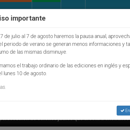
IGLESIA Y MUNDO
DOCUMENTOS
DONATIVOS
iso importante
7 de julio al 7 de agosto haremos la pausa anual, aprovec
el periodo de verano se generan menos informaciones y t
umo de las mismas disminuye.
amos el trabajo ordinario de las ediciones en inglés y es
l lunes 10 de agosto.
as.
En
judíos que afecta a cristianos (y no sólo) en Tierra 