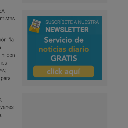
EA,
omistas
n: “la
a
 ni con
amos
es;
 para
o,
jóvenes
.