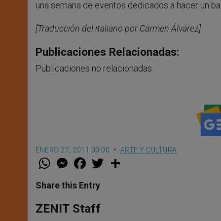
una semana de eventos dedicados a hacer un bala
[Traducción del italiano por Carmen Álvarez]
Publicaciones Relacionadas:
Publicaciones no relacionadas.
ENERO 27, 2011 00:00
ARTE Y CULTURA
W
M
F
T
S
h
e
a
w
h
a
s
c
i
a
t
s
e
t
r
Share this Entry
s
e
b
t
e
A
n
o
e
p
g
o
r
ZENIT Staff
p
e
k