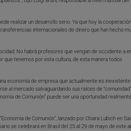
uestos”, dijo Luigi Bruni, responsable a nivel mundial del
uede realizar un desarrollo serio. Ya que hoy la cooperación
transferencias internacionales de dinero que han hecho m
procidad. No habrá profesores que vengan de occidente a e
or que tenemos por esta cultura, de esta manera todos
in una economía de empresa que actualmente es inexistente
brirse al mercado salvaguardando sus raíces de “comunidad”
Economía de Comunión” puede ser una oportunidad realment
 “Economía de Comunión”, lanzado por Chiara Lubich en Sa
sario se celebrará en Brasil del 25 al 29 de mayo de este a