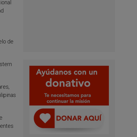
cional
ad
elo de
astern
res,
lipinas
ue
ientes