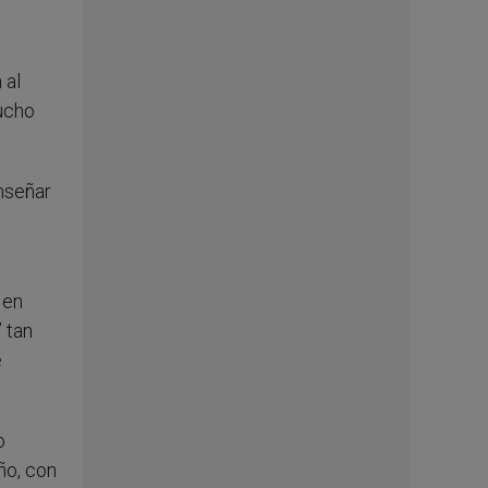
 al
ucho
nseñar
 en
 tan
e
o
ño, con