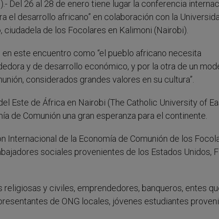
g
).- Del 26 al 28 de enero tiene lugar la conferencia interna
el desarrollo africano” en colaboración con la Universid
o, ciudadela de los Focolares en Kalimoni (Nairobi).
 en este encuentro como “el pueblo africano necesita
edora y de desarrollo económico, y por la otra de un mod
nión, considerados grandes valores en su cultura”.
del Este de África en Nairobi (The Catholic University of E
nomía de Comunión una gran esperanza para el continente.
ón Internacional de la Economía de Comunión de los Focola
ajadores sociales provenientes de los Estados Unidos, Fi
s religiosas y civiles, emprendedores, banqueros, entes q
representantes de ONG locales, jóvenes estudiantes proven