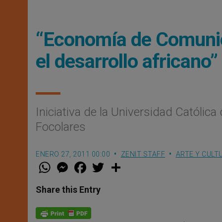
“Economía de Comunió
el desarrollo africano”
Iniciativa de la Universidad Católica
Focolares
ENERO 27, 2011 00:00
ZENIT STAFF
ARTE Y CULT
W
M
F
T
S
h
e
a
w
h
a
s
c
i
a
t
s
e
t
r
Share this Entry
s
e
b
t
e
A
n
o
e
p
g
o
r
p
e
k