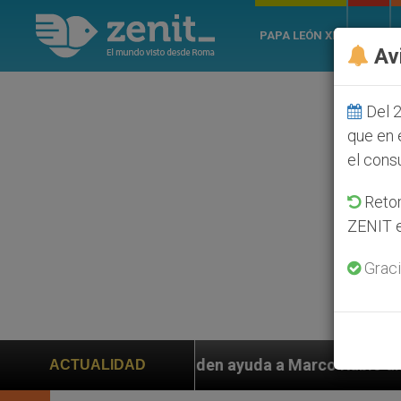
PAPA LEÓN XIV
ROMA
Av
Del 2
que en 
el cons
Retom
ZENIT e
Graci
s piden ayuda a Marco Rubio ante persecución de colon
ACTUALIDAD