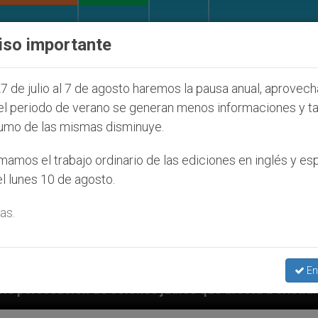
IGLESIA Y MUNDO
DOCUMENTOS
DONATIVOS
iso importante
7 de julio al 7 de agosto haremos la pausa anual, aprovec
el periodo de verano se generan menos informaciones y t
umo de las mismas disminuye.
amos el trabajo ordinario de las ediciones en inglés y es
l lunes 10 de agosto.
as.
En
os judíos que afecta a cristianos (y no sólo) en Tierr