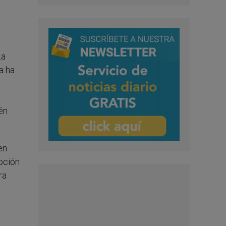
La
a ha
én
en
oción
ra