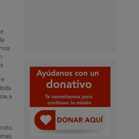
ue
la
amos
n
s.
re
ebida
sia, a
risto,
ismas,