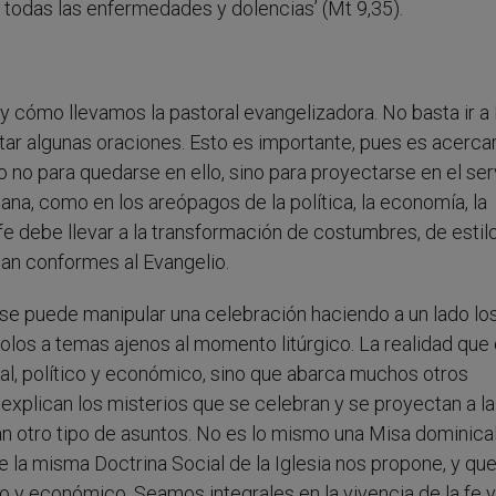
todas las enfermedades y dolencias’ (Mt 9,35).
 cómo llevamos la pastoral evangelizadora. No basta ir a 
tar algunas oraciones. Esto es importante, pues es acercar
o no para quedarse en ello, sino para proyectarse en el ser
iana, como en los areópagos de la política, la economía, la
e debe llevar a la transformación de costumbres, de estil
ean conformes al Evangelio.
 se puede manipular una celebración haciendo a un lado lo
ndolos a temas ajenos al momento litúrgico. La realidad que
cial, político y económico, sino que abarca muchos otros
explican los misterios que se celebran y se proyectan a la
an otro tipo de asuntos. No es lo mismo una Misa dominical
 la misma Doctrina Social de la Iglesia nos propone, y qu
co y económico. Seamos integrales en la vivencia de la fe y