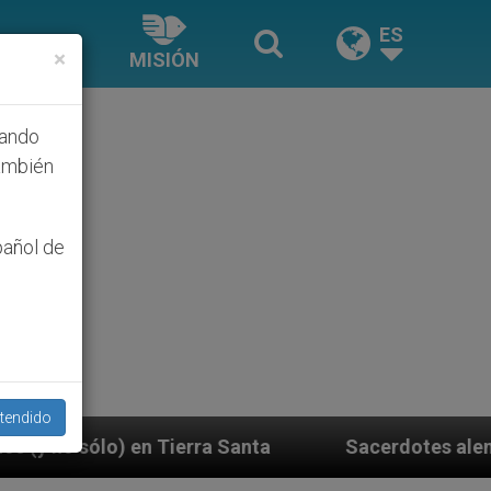
ES
×
MISIÓN
hando
ambién
pañol de
tendido
a Santa
Sacerdotes alemanes fieles al Papa con