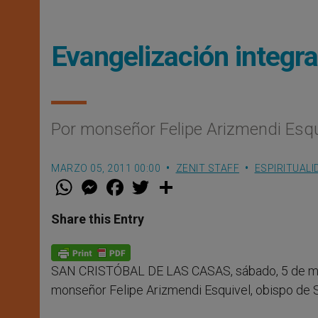
Evangelización integra
Por monseñor Felipe Arizmendi Esqu
MARZO 05, 2011 00:00
ZENIT STAFF
ESPIRITUALI
W
M
F
T
S
h
e
a
w
h
a
s
c
i
a
t
s
e
t
r
Share this Entry
s
e
b
t
e
A
n
o
e
p
g
o
r
p
e
k
SAN CRISTÓBAL DE LAS CASAS, sábado, 5 de ma
r
monseñor Felipe Arizmendi Esquivel, obispo de Sa