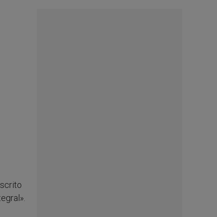
escrito
egral».