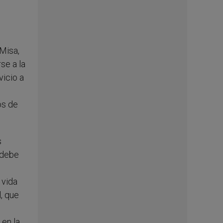
Misa,
se a la
vicio a
os de
s
 debe
 vida
, que
e
 en la