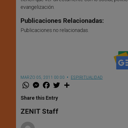
evangelización.
Publicaciones Relacionadas:
Publicaciones no relacionadas.
MARZO 05, 2011 00:00
ESPIRITUALIDAD
W
M
F
T
S
h
e
a
w
h
a
s
c
i
a
t
s
e
t
r
Share this Entry
s
e
b
t
e
A
n
o
e
p
g
o
r
ZENIT Staff
p
e
k
r