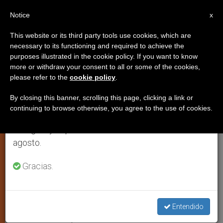
ES
Notice
×
x
Aviso importante
This website or its third party tools use cookies, which are
necessary to its functioning and required to achieve the
Del 27 de julio al 7 de agosto haremos la pausa
purposes illustrated in the cookie policy. If you want to know
Aumentan en 15% los
anual, aprovechando que en el periodo de verano
more or withdraw your consent to all or some of the cookies,
please refer to the
cookie policy
.
se generan menos informaciones y también el
seminaristas ordenados en
consumo de las mismas disminuye.
España
By closing this banner, scrolling this page, clicking a link or
continuing to browse otherwise, you agree to the use of cookies.
Retomamos el trabajo ordinario de las ediciones
en inglés y español de ZENIT el lunes 10 de
La Conferencia Episcopal ofrece
agosto.
material para el Día del Seminario
Gracias.
MARZO 08, 2011 00:00
ZENIT STAFF
ARTE Y CULTURA
W
M
F
T
S
h
e
a
w
h
a
s
c
i
a
Entendido
t
s
e
t
r
Share this Entry
s
e
b
t
e