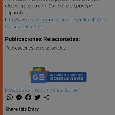
ofrece la página de la Conferencia Episcopal
Española:
http://www.conferenciaepiscopal.es/index.php/dia-
del-seminario.html
.
Publicaciones Relacionadas:
Publicaciones no relacionadas.
MARZO 08, 2011 00:00
ARTE Y CULTURA
W
M
F
T
S
h
e
a
w
h
a
s
c
i
a
t
s
e
t
r
Share this Entry
s
e
b
t
e