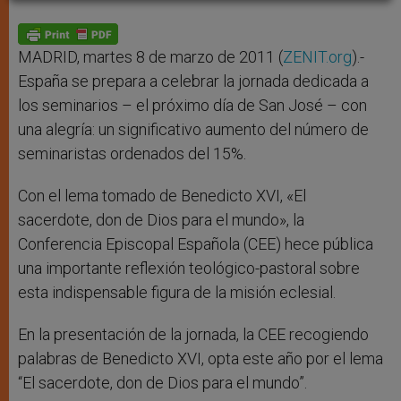
A
n
o
e
p
g
o
r
p
e
k
r
MADRID, martes 8 de marzo de 2011 (
ZENIT.org
).-
España se prepara a celebrar la jornada dedicada a
los seminarios – el próximo día de San José – con
una alegría: un significativo aumento del número de
seminaristas ordenados del 15%.
Con el lema tomado de Benedicto XVI, «El
sacerdote, don de Dios para el mundo», la
Conferencia Episcopal Española (CEE) hece pública
una importante reflexión teológico-pastoral sobre
esta indispensable figura de la misión eclesial.
En la presentación de la jornada, la CEE recogiendo
palabras de Benedicto XVI, opta este año por el lema
“El sacerdote, don de Dios para el mundo”.