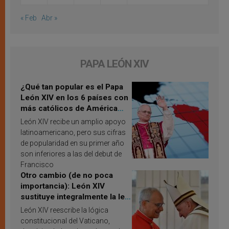
« Feb
Abr »
PAPA LEÓN XIV
¿Qué tan popular es el Papa
León XIV en los 6 países con
más católicos de América
Latina en 2026? Publican
León XIV recibe un amplio apoyo
resultados de investigación
latinoamericano, pero sus cifras
de popularidad en su primer año
son inferiores a las del debut de
Francisco
Otro cambio (de no poca
importancia): León XIV
sustituye integralmente la ley
vaticana de Papa Francisco
León XIV reescribe la lógica
constitucional del Vaticano,