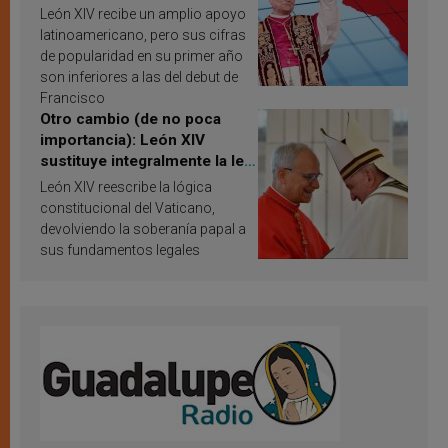
Latina en 2026? Publican
León XIV recibe un amplio apoyo
resultados de investigación
latinoamericano, pero sus cifras
de popularidad en su primer año
son inferiores a las del debut de
Francisco
Otro cambio (de no poca
importancia): León XIV
sustituye integralmente la ley
vaticana de Papa Francisco
León XIV reescribe la lógica
constitucional del Vaticano,
devolviendo la soberanía papal a
sus fundamentos legales