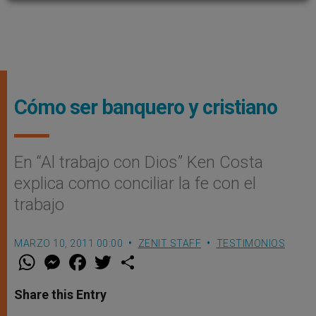
Cómo ser banquero y cristiano
En “Al trabajo con Dios” Ken Costa
explica como conciliar la fe con el
trabajo
MARZO 10, 2011 00:00
ZENIT STAFF
TESTIMONIOS
W
M
F
T
S
h
e
a
w
h
a
s
c
i
a
t
s
e
t
r
Share this Entry
s
e
b
t
e
A
n
o
e