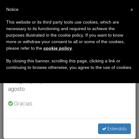
ES
Notice
×
x
Aviso importante
This website or its third party tools use cookies, which are
necessary to its functioning and required to achieve the
Del 27 de julio al 7 de agosto haremos la pausa
purposes illustrated in the cookie policy. If you want to know
anual, aprovechando que en el periodo de verano
more or withdraw your consent to all or some of the cookies,
please refer to the
cookie policy
.
se generan menos informaciones y también el
consumo de las mismas disminuye.
By closing this banner, scrolling this page, clicking a link or
continuing to browse otherwise, you agree to the use of cookies.
Retomamos el trabajo ordinario de las ediciones
en inglés y español de ZENIT el lunes 10 de
agosto.
Gracias.
Entendido