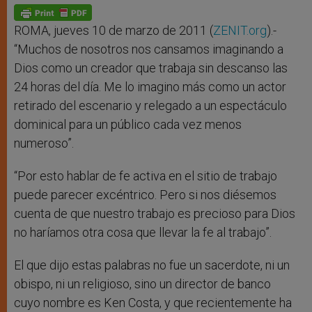
p
g
o
r
p
e
k
r
ROMA, jueves 10 de marzo de 2011 (
ZENIT.org
).-
“Muchos de nosotros nos cansamos imaginando a
Dios como un creador que trabaja sin descanso las
24 horas del día. Me lo imagino más como un actor
retirado del escenario y relegado a un espectáculo
dominical para un público cada vez menos
numeroso”.
“Por esto hablar de fe activa en el sitio de trabajo
puede parecer excéntrico. Pero si nos diésemos
cuenta de que nuestro trabajo es precioso para Dios
no haríamos otra cosa que llevar la fe al trabajo”.
El que dijo estas palabras no fue un sacerdote, ni un
obispo, ni un religioso, sino un director de banco
cuyo nombre es Ken Costa, y que recientemente ha