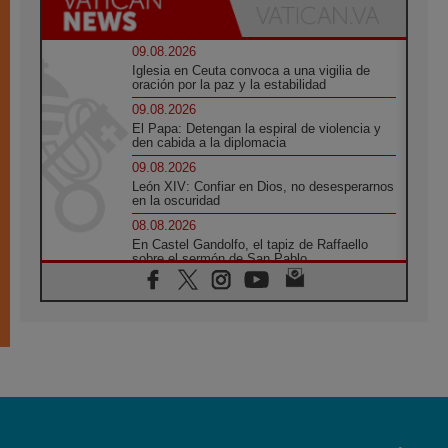
09.08.2026
Iglesia en Ceuta convoca a una vigilia de
oración por la paz y la estabilidad
09.08.2026
El Papa: Detengan la espiral de violencia y
den cabida a la diplomacia
09.08.2026
León XIV: Confiar en Dios, no desesperarnos
en la oscuridad
08.08.2026
En Castel Gandolfo, el tapiz de Raffaello
sobre el sermón de San Pablo
08.08.2026
En Colombia, «la paz no se compra con una
firma»
08.08.2026
En Venezuela celebraron los 416 años del
Santo Cristo de La Grita
08.08.2026
El Papa: en Santa Ágata contemplamos la
victoria del amor sobre la muerte