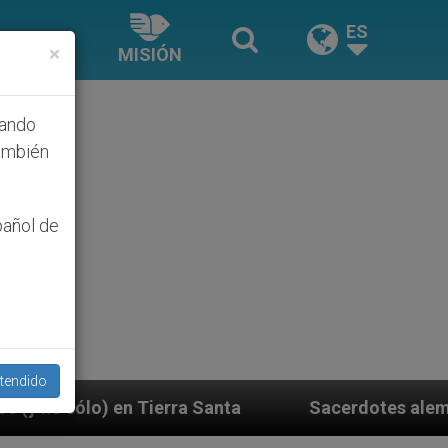
ES
×
MISIÓN
hando
ambién
pañol de
tendido
 Santa
Sacerdotes alemanes fieles al Papa cont