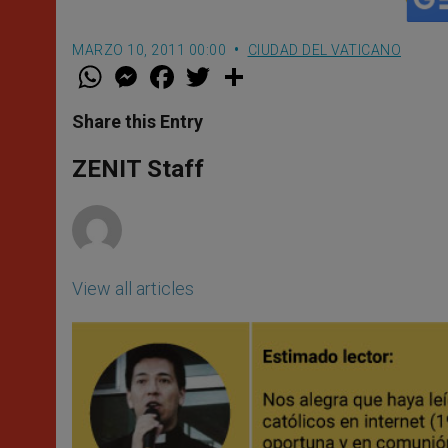
MARZO 10, 2011 00:00
CIUDAD DEL VATICANO
W
M
F
T
S
h
e
a
w
h
a
s
c
i
a
t
s
e
t
r
Share this Entry
s
e
b
t
e
A
n
o
e
p
g
o
r
ZENIT Staff
p
e
k
r
View all articles