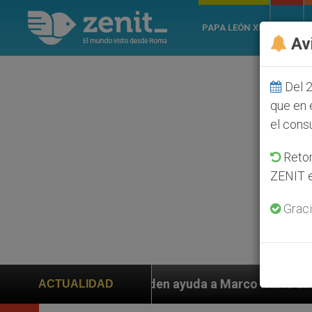
PAPA LEÓN XIV
ROMA
Av
Del 2
que en 
el cons
Retom
ZENIT e
Graci
piden ayuda a Marco Rubio ante persecución de colonos
ACTUALIDAD