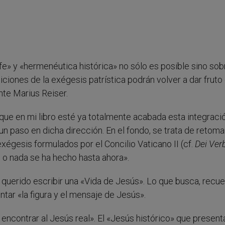
e» y «hermenéutica histórica» no sólo es posible sino sob
iciones de la exégesis patrística podrán volver a dar fruto
te Marius Reiser.
e en mi libro esté ya totalmente acabada esta integraci
 paso en dicha dirección. En el fondo, se trata de retoma
xégesis formulados por el Concilio Vaticano II (cf.
Dei Ve
 o nada se ha hecho hasta ahora».
 querido escribir una «Vida de Jesús». Lo que busca, recu
tar «la figura y el mensaje de Jesús».
encontrar al Jesús real». El «Jesús histórico» que present