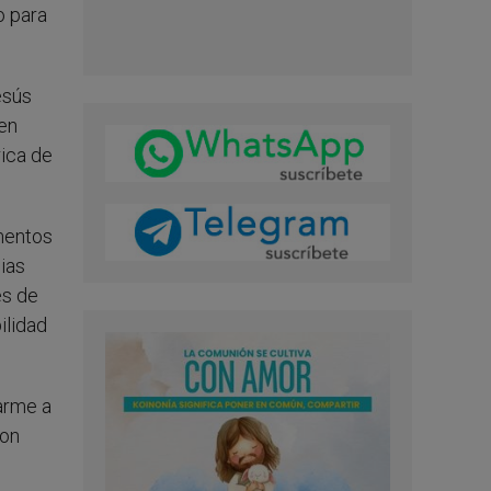
o para
esús
 en
rica de
mentos
ias
es de
ilidad
arme a
con