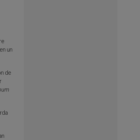
re
 en un
ón de
r
rbum
erda
an