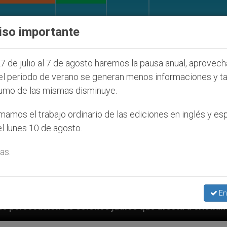
IGLESIA Y MUNDO
DOCUMENTOS
DONATIVOS
iso importante
7 de julio al 7 de agosto haremos la pausa anual, aprovec
el periodo de verano se generan menos informaciones y t
umo de las mismas disminuye.
amos el trabajo ordinario de las ediciones en inglés y es
l lunes 10 de agosto.
as.
En
 judíos que afecta a cristianos (y no sólo) en Tierra