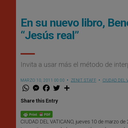
En su nuevo libro, Ben
“Jesús real”
Invita a usar más el método de inter
MARZO 10, 2011 00:00
ZENIT STAFF
CIUDAD DEL 
W
M
F
T
S
h
e
a
w
h
a
s
c
i
a
t
s
e
t
r
Share this Entry
s
e
b
t
e
A
n
o
e
p
g
o
r
p
e
k
CIUDAD DEL VATICANO, jueves 10 de marzo de 
r