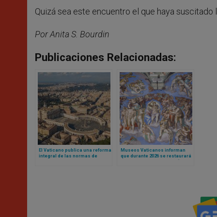
Quizá sea este encuentro el que haya suscitado l
Por Anita S. Bourdin
Publicaciones Relacionadas:
El Vaticano publica una reforma
Museos Vaticanos informan
integral de las normas de
que durante 2026 se restaurará
contratación pública para
el Juicio Final de Miguel Ángel
fortalecer la transparencia y la
en Capilla Sixtina
eficiencia