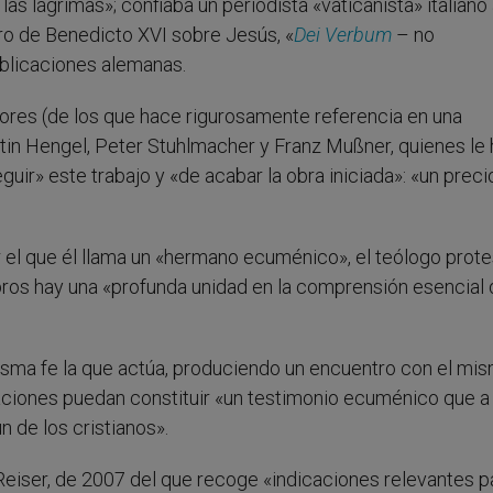
s lágrimas»; confiaba un periodista «vaticanista» italiano
bro de Benedicto XVI sobre Jesús, «
Dei Verbum
– no
ublicaciones alemanas.
tores (de los que hace rigurosamente referencia en una
rtin Hengel, Peter Stuhlmacher y Franz Mußner, quienes le
uir» este trabajo y «de acabar la obra iniciada»: «un prec
el que él llama un «hermano ecuménico», el teólogo prote
bros hay una «profunda unidad en la comprensión esencial 
misma fe la que actúa, produciendo un encuentro con el mi
ciones puedan constituir «un testimonio ecuménico que a
 de los cristianos».
s Reiser, de 2007 del que recoge «indicaciones relevantes p