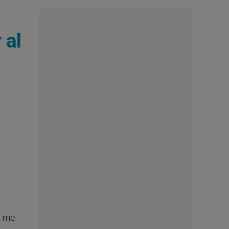
 al
e me