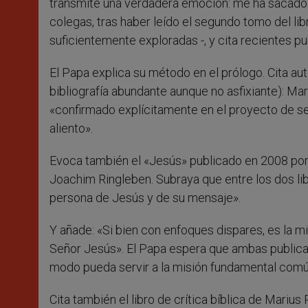
transmite una verdadera emoción: me ha sacado la
colegas, tras haber leído el segundo tomo del li
suficientemente exploradas -, y cita recientes p
El Papa explica su método en el prólogo. Cita au
bibliografía abundante aunque no asfixiante): Ma
«confirmado explícitamente en el proyecto de seg
aliento».
Evoca también el «Jesús» publicado en 2008 por 
Joachim Ringleben. Subraya que entre los dos li
persona de Jesús y de su mensaje».
Y añade: «Si bien con enfoques dispares, es la 
Señor Jesús». El Papa espera que ambas publica
modo pueda servir a la misión fundamental común
Cita también el libro de crítica bíblica de Mariu