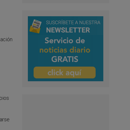
tación
pios
zarse