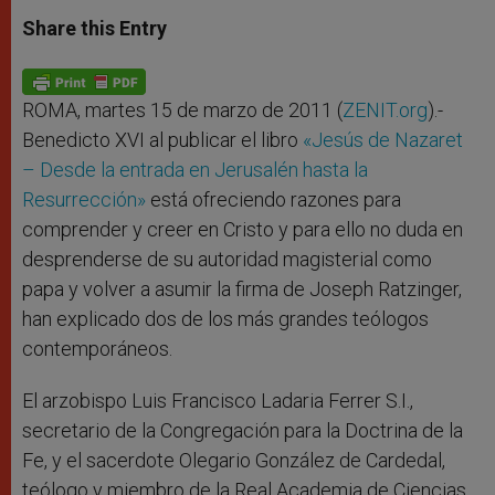
a
s
c
i
a
t
s
e
t
r
Share this Entry
s
e
b
t
e
A
n
o
e
p
g
o
r
p
e
k
r
ROMA, martes 15 de marzo de 2011 (
ZENIT.org
).-
Benedicto XVI al publicar el libro
«Jesús de Nazaret
– Desde la entrada en Jerusalén hasta la
Resurrección»
está ofreciendo razones para
comprender y creer en Cristo y para ello no duda en
desprenderse de su autoridad magisterial como
papa y volver a asumir la firma de Joseph Ratzinger,
han explicado dos de los más grandes teólogos
contemporáneos.
El arzobispo Luis Francisco Ladaria Ferrer S.I.,
secretario de la Congregación para la Doctrina de la
Fe, y el sacerdote Olegario González de Cardedal,
teólogo y miembro de la Real Academia de Ciencias