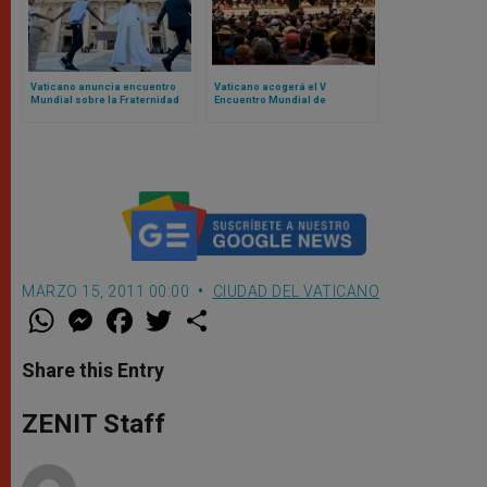
Vaticano anuncia encuentro
Vaticano acogerá el V
Mundial sobre la Fraternidad
Encuentro Mundial de
Humana 2025: el evento fue un
Movimientos Populares:
fracaso en 2024
contamos de qué se trata
MARZO 15, 2011 00:00
CIUDAD DEL VATICANO
W
M
F
T
S
h
e
a
w
h
a
s
c
i
a
t
s
e
t
r
Share this Entry
s
e
b
t
e
A
n
o
e
p
g
o
r
ZENIT Staff
p
e
k
r