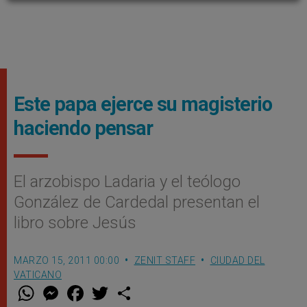
Este papa ejerce su magisterio
haciendo pensar
El arzobispo Ladaria y el teólogo
González de Cardedal presentan el
libro sobre Jesús
MARZO 15, 2011 00:00
ZENIT STAFF
CIUDAD DEL
VATICANO
W
M
F
T
S
h
e
a
w
h