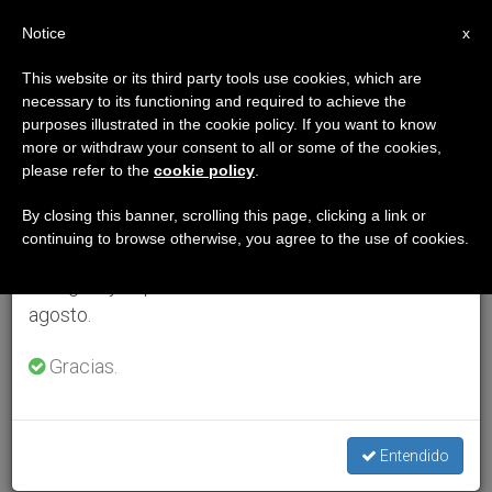
ES
Notice
×
x
Aviso importante
This website or its third party tools use cookies, which are
necessary to its functioning and required to achieve the
Del 27 de julio al 7 de agosto haremos la pausa
purposes illustrated in the cookie policy. If you want to know
anual, aprovechando que en el periodo de verano
more or withdraw your consent to all or some of the cookies,
please refer to the
cookie policy
.
se generan menos informaciones y también el
consumo de las mismas disminuye.
By closing this banner, scrolling this page, clicking a link or
continuing to browse otherwise, you agree to the use of cookies.
Retomamos el trabajo ordinario de las ediciones
en inglés y español de ZENIT el lunes 10 de
agosto.
Gracias.
Entendido