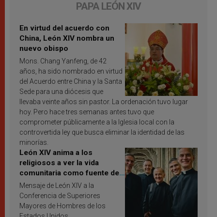
PAPA LEÓN XIV
En virtud del acuerdo con
China, León XIV nombra un
nuevo obispo
Mons. Chang Yanfeng, de 42
años, ha sido nombrado en virtud
del Acuerdo entre China y la Santa
Sede para una diócesis que
llevaba veinte años sin pastor. La ordenación tuvo lugar
hoy. Pero hace tres semanas antes tuvo que
comprometer públicamente a la Iglesia local con la
controvertida ley que busca eliminar la identidad de las
minorías.
León XIV anima a los
religiosos a ver la vida
comunitaria como fuente de
inspiración y santificación
Mensaje de León XIV a la
Conferencia de Superiores
Mayores de Hombres de los
Estados Unidos