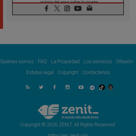
victoria del amor sobre la muerte
08.08.2026
León XIV visitará el Santuario de la Madre
del Buen Consejo de Genazzano
07.08.2026
Filipinas: el Vicariato Apostólico de Calapán
se convierte en diócesis
07.08.2026
Honduras: Los desplazados invisibles de una
crisis olvidada
Quiénes somos
FAQ
La Propiedad
Los servicios
Difusión
07.08.2026
Bokalic: "En Argentina el Papa León señalará
Estatus legal
Copyright
Contáctenos
el compromiso del cristiano"
07.08.2026
La matanza de niños en Gaza no cesa: 300
muertos en 300 días
07.08.2026
Tagle: La guerra desfigura el mundo, solo la
revelación de Dios lo transfigura
Copyright © 2026 ZENIT. All Rights Reserved.
https://es.zenit.org