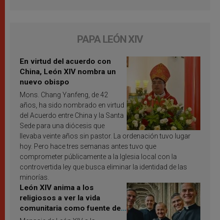
PAPA LEÓN XIV
En virtud del acuerdo con
China, León XIV nombra un
nuevo obispo
Mons. Chang Yanfeng, de 42
años, ha sido nombrado en virtud
del Acuerdo entre China y la Santa
Sede para una diócesis que
llevaba veinte años sin pastor. La ordenación tuvo lugar
hoy. Pero hace tres semanas antes tuvo que
comprometer públicamente a la Iglesia local con la
controvertida ley que busca eliminar la identidad de las
minorías.
León XIV anima a los
religiosos a ver la vida
comunitaria como fuente de
inspiración y santificación