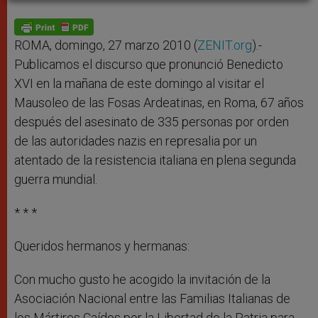
A
n
o
e
p
g
o
r
p
e
k
r
ROMA, domingo, 27 marzo 2010 (
ZENIT.org
).-
Publicamos el discurso que pronunció Benedicto
XVI en la mañana de este domingo al visitar el
Mausoleo de las Fosas Ardeatinas, en Roma, 67 años
después del asesinato de 335 personas por orden
de las autoridades nazis en represalia por un
atentado de la resistencia italiana en plena segunda
guerra mundial.
* * *
Queridos hermanos y hermanas:
Con mucho gusto he acogido la invitación de la
Asociación Nacional entre las Familias Italianas de
los Mártires Caídos por la Libertad de la Patria para