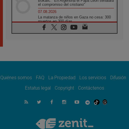
Bokalic: "En Argentina el Papa León señalará
el compromiso del cristiano"
07.08.2026
La matanza de niños en Gaza no cesa: 300
muertos en 300 días
07.08.2026
Tagle: La guerra desfigura el mundo, solo la
revelación de Dios lo transfigura
07.08.2026
Presentada la Trienal de Arte de las
Universidades Católicas: «Exercises in
Empathy»
07.08.2026
Fortunatus Nwachukwu: la comunicación
como misión al servicio del Evangelio
Quiénes somos
FAQ
La Propiedad
Los servicios
Difusión
07.08.2026
Estatus legal
Copyright
Contáctenos
SIGNIS 2026, dar voz a las religiosas en el
espacio público
07.08.2026
Lanzan un proyecto de empoderamiento
digital para mujeres líderes en África
07.08.2026
Programa oficial del Viaje Apostólico del
Papa León XIV a Francia