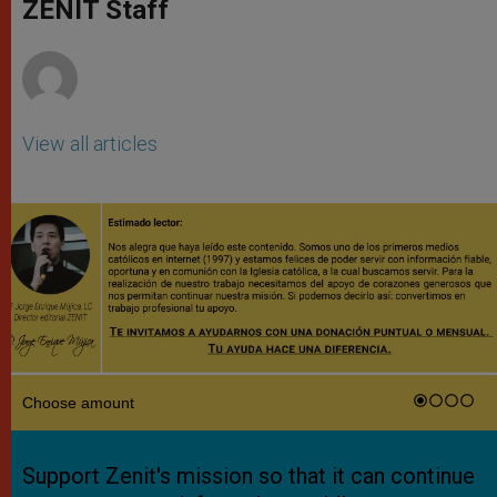
p
g
o
r
ZENIT Staff
p
e
k
r
View all articles