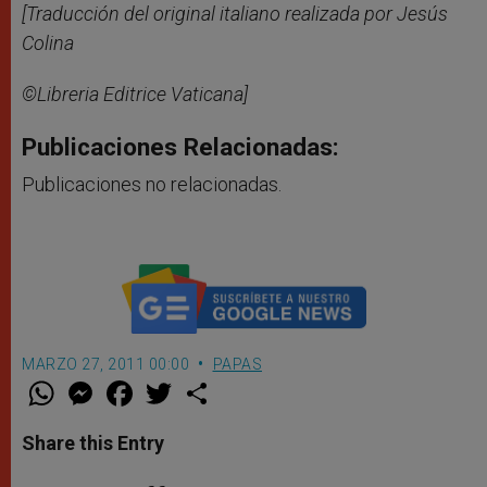
[Traducción del original italiano realizada por Jesús
Colina
©Libreria Editrice Vaticana]
Publicaciones Relacionadas:
Publicaciones no relacionadas.
MARZO 27, 2011 00:00
PAPAS
W
M
F
T
S
h
e
a
w
h
a
s
c
i
a
t
s
e
t
r
Share this Entry
s
e
b
t
e
A
n
o
e