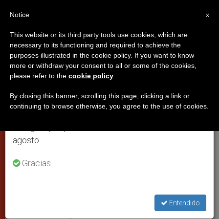
ES
Notice
×
x
Aviso importante
This website or its third party tools use cookies, which are
necessary to its functioning and required to achieve the
Del 27 de julio al 7 de agosto haremos la pausa
purposes illustrated in the cookie policy. If you want to know
Discurso de Benedicto XVI en el
anual, aprovechando que en el periodo de verano
more or withdraw your consent to all or some of the cookies,
please refer to the
cookie policy
.
se generan menos informaciones y también el
monumento a las víctimas del
consumo de las mismas disminuye.
nazismo en Roma
By closing this banner, scrolling this page, clicking a link or
continuing to browse otherwise, you agree to the use of cookies.
Retomamos el trabajo ordinario de las ediciones
en inglés y español de ZENIT el lunes 10 de
“Padre nuestro” en “el memorial
agosto.
doloroso del mal más horrendo”
Gracias.
MARZO 27, 2011 00:00
ZENIT STAFF
PAPAS
W
M
F
T
S
h
e
a
w
h
a
s
c
i
a
Entendido
t
s
e
t
r
Share this Entry
s
e
b
t
e