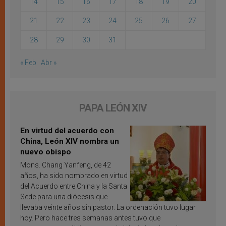
14
15
16
17
18
19
20
21
22
23
24
25
26
27
28
29
30
31
« Feb
Abr »
PAPA LEÓN XIV
En virtud del acuerdo con
China, León XIV nombra un
nuevo obispo
Mons. Chang Yanfeng, de 42
años, ha sido nombrado en virtud
del Acuerdo entre China y la Santa
Sede para una diócesis que
llevaba veinte años sin pastor. La ordenación tuvo lugar
hoy. Pero hace tres semanas antes tuvo que