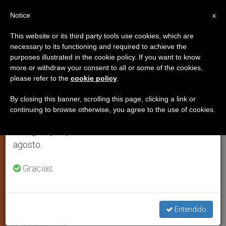
ES
Notice
×
x
Aviso importante
This website or its third party tools use cookies, which are
necessary to its functioning and required to achieve the
Del 27 de julio al 7 de agosto haremos la pausa
purposes illustrated in the cookie policy. If you want to know
Guerra en el norte de África: la
anual, aprovechando que en el periodo de verano
more or withdraw your consent to all or some of the cookies,
please refer to the
cookie policy
.
se generan menos informaciones y también el
primavera del mundo árabe
consumo de las mismas disminuye.
By closing this banner, scrolling this page, clicking a link or
continuing to browse otherwise, you agree to the use of cookies.
Retomamos el trabajo ordinario de las ediciones
Monseñor Landel: “Occidente no ha
en inglés y español de ZENIT el lunes 10 de
sabido intuir el malestar social”
agosto.
MARZO 31, 2011 00:00
ZENIT STAFF
IGLESIA LOCAL
Gracias.
W
M
F
T
S
h
e
a
w
h
a
s
c
i
a
t
s
e
t
r
Share this Entry
s
e
b
t
e
Entendido
A
n
o
e
p
g
o
r