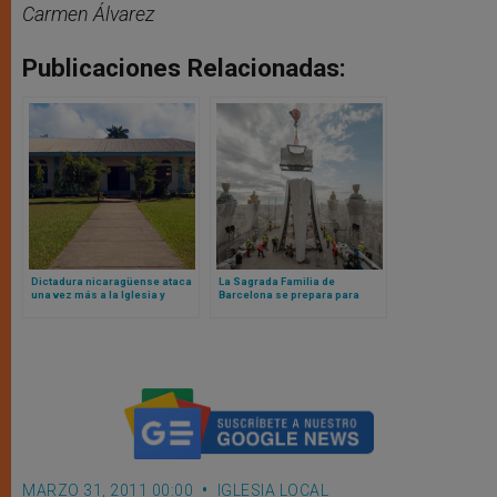
Carmen Álvarez
Publicaciones Relacionadas:
Dictadura nicaragüense ataca
La Sagrada Familia de
una vez más a la Iglesia y
Barcelona se prepara para
expropia escuela propiedad de
coronar su horizonte con la
monjas
Torre de Cristo, la más alta de
Europa
MARZO 31, 2011 00:00
IGLESIA LOCAL