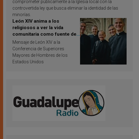
comprometer públicamente a la Iglesia local con la
controvertida ley que busca eliminar la identidad de las
minorías.
León XIV anima a los
religiosos a ver la vida
comunitaria como fuente de
inspiración y santificación
Mensaje de León XIV a la
Conferencia de Superiores
Mayores de Hombres de los
Estados Unidos