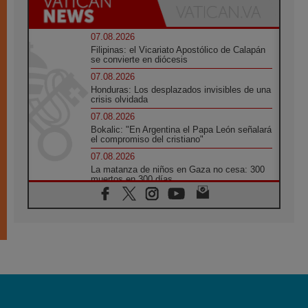
07.08.2026
Filipinas: el Vicariato Apostólico de Calapán
se convierte en diócesis
07.08.2026
Honduras: Los desplazados invisibles de una
crisis olvidada
07.08.2026
Bokalic: "En Argentina el Papa León señalará
el compromiso del cristiano"
07.08.2026
La matanza de niños en Gaza no cesa: 300
muertos en 300 días
07.08.2026
Tagle: La guerra desfigura el mundo, solo la
revelación de Dios lo transfigura
07.08.2026
Presentada la Trienal de Arte de las
Universidades Católicas: «Exercises in
Empathy»
07.08.2026
Fortunatus Nwachukwu: la comunicación