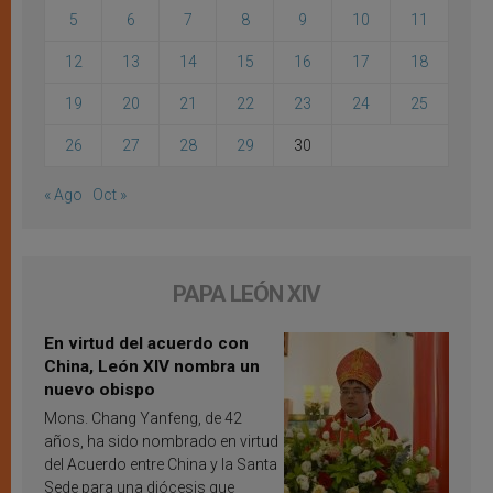
5
6
7
8
9
10
11
12
13
14
15
16
17
18
19
20
21
22
23
24
25
26
27
28
29
30
« Ago
Oct »
PAPA LEÓN XIV
En virtud del acuerdo con
China, León XIV nombra un
nuevo obispo
Mons. Chang Yanfeng, de 42
años, ha sido nombrado en virtud
del Acuerdo entre China y la Santa
Sede para una diócesis que