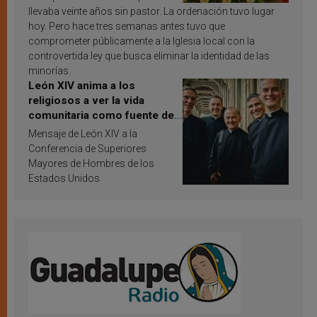
llevaba veinte años sin pastor. La ordenación tuvo lugar
hoy. Pero hace tres semanas antes tuvo que
comprometer públicamente a la Iglesia local con la
controvertida ley que busca eliminar la identidad de las
minorías.
León XIV anima a los
religiosos a ver la vida
comunitaria como fuente de
inspiración y santificación
Mensaje de León XIV a la
Conferencia de Superiores
Mayores de Hombres de los
Estados Unidos