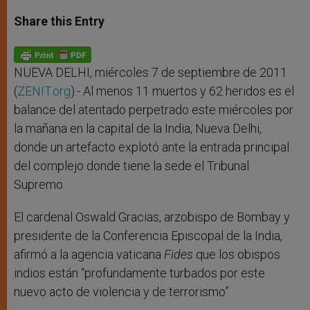
a
s
c
i
a
t
s
e
t
r
Share this Entry
s
e
b
t
e
A
n
o
e
p
g
o
r
p
e
k
r
NUEVA DELHI, miércoles 7 de septiembre de 2011
(
ZENIT.org
).- Al menos 11 muertos y 62 heridos es el
balance del atentado perpetrado este miércoles por
la mañana en la capital de la India, Nueva Delhi,
donde un artefacto explotó ante la entrada principal
del complejo donde tiene la sede el Tribunal
Supremo.
El cardenal Oswald Gracias, arzobispo de Bombay y
presidente de la Conferencia Episcopal de la India,
afirmó a la agencia vaticana
Fides
que los obispos
indios están “profundamente turbados por este
nuevo acto de violencia y de terrorismo”.