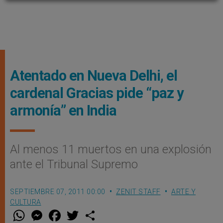
Atentado en Nueva Delhi, el
cardenal Gracias pide “paz y
armonía” en India
Al menos 11 muertos en una explosión
ante el Tribunal Supremo
SEPTIEMBRE 07, 2011 00:00
ZENIT STAFF
ARTE Y
CULTURA
W
M
F
T
S
h
e
a
w
h