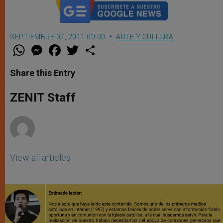
SEPTIEMBRE 07, 2011 00:00
ARTE Y CULTURA
W
M
F
T
S
h
e
a
w
h
a
s
c
i
a
t
s
e
t
r
Share this Entry
s
e
b
t
e
A
n
o
e
p
g
o
r
ZENIT Staff
p
e
k
r
View all articles