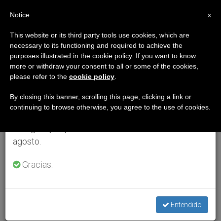
ES
Notice
×
x
Aviso importante
This website or its third party tools use cookies, which are
necessary to its functioning and required to achieve the
Del 27 de julio al 7 de agosto haremos la pausa
purposes illustrated in the cookie policy. If you want to know
anual, aprovechando que en el periodo de verano
more or withdraw your consent to all or some of the cookies,
please refer to the
cookie policy
.
se generan menos informaciones y también el
consumo de las mismas disminuye.
By closing this banner, scrolling this page, clicking a link or
continuing to browse otherwise, you agree to the use of cookies.
Retomamos el trabajo ordinario de las ediciones
en inglés y español de ZENIT el lunes 10 de
agosto.
Gracias.
Entendido