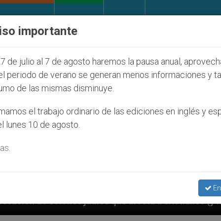
IGLESIA Y MUNDO
DOCUMENTOS
DONATIVOS
iso importante
7 de julio al 7 de agosto haremos la pausa anual, aprovec
el periodo de verano se generan menos informaciones y t
umo de las mismas disminuye.
amos el trabajo ordinario de las ediciones en inglés y es
l lunes 10 de agosto.
as.
En
íos que afecta a cristianos (y no sólo) en Tierra Sant