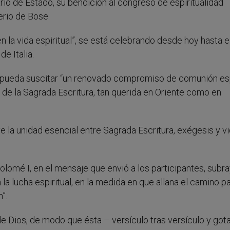
rio de Estado, su bendición al congreso de espiritualidad
erio de Bose.
n la vida espiritual”, se está celebrando desde hoy hasta e
e Italia.
o pueda suscitar “un renovado compromiso de comunión esp
a de la Sagrada Escritura, tan querida en Oriente como en
ve la unidad esencial entre Sagrada Escritura, exégesis y v
tolomé I, en el mensaje que envió a los participantes, subr
la lucha espiritual, en la medida en que allana el camino pa
”.
e Dios, de modo que ésta – versículo tras versículo y gota