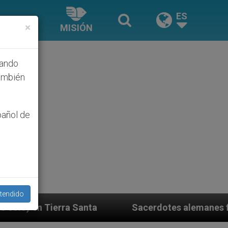
ES
×
MISIÓN
hando
ambién
pañol de
tendido
a
Sacerdotes alemanes fieles al Papa contestan