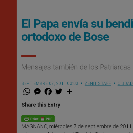
El Papa envía su bendi
ortodoxo de Bose
Mensajes también de los Patriarcas
SEPTIEMBRE 07, 2011 00:00
ZENIT STAFF
CIUDAD
W
M
F
T
S
h
e
a
w
h
a
s
c
i
a
t
s
e
t
r
Share this Entry
s
e
b
t
e
A
n
o
e
p
g
o
r
p
e
k
MAGNANO, miércoles 7 de septiembre de 2011 
r