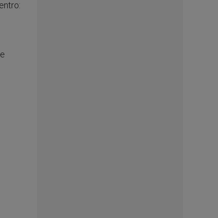
entro:
de