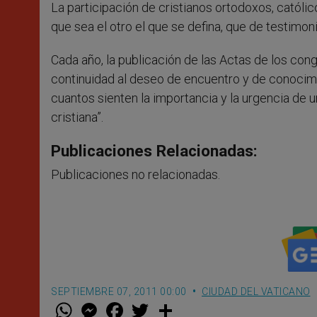
La participación de cristianos ortodoxos, católi
que sea el otro el que se defina, que de testimon
Cada año, la publicación de las Actas de los con
continuidad al deseo de encuentro y de conocim
cuantos sienten la importancia y la urgencia de 
cristiana”.
Publicaciones Relacionadas:
Publicaciones no relacionadas.
SEPTIEMBRE 07, 2011 00:00
CIUDAD DEL VATICANO
W
M
F
T
S
h
e
a
w
h