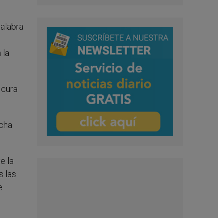
Palabra
 la
 cura
ucha
e la
s las
e