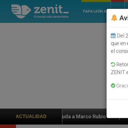
PAPA LEÓN XIV
ROMA
Av
Del 2
que en 
el cons
Retom
ZENIT e
Graci
n ayuda a Marco Rubio ante persecución de colonos jud
ACTUALIDAD