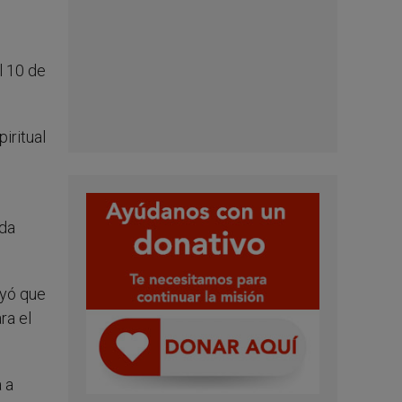
l 10 de
iritual
ida
ayó que
ra el
 a