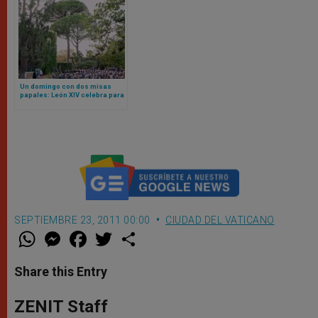
Un domingo con dos misas
papales: León XIV celebra para
la gendarmería vaticana en los
jardines pontificios
SEPTIEMBRE 23, 2011 00:00
CIUDAD DEL VATICANO
W
M
F
T
S
h
e
a
w
h
a
s
c
i
a
t
s
e
t
r
Share this Entry
s
e
b
t
e
A
n
o
e
p
g
o
r
ZENIT Staff
p
e
k