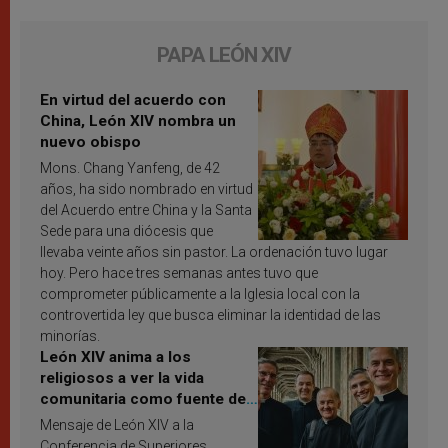
PAPA LEÓN XIV
En virtud del acuerdo con
China, León XIV nombra un
nuevo obispo
Mons. Chang Yanfeng, de 42
años, ha sido nombrado en virtud
del Acuerdo entre China y la Santa
Sede para una diócesis que
llevaba veinte años sin pastor. La ordenación tuvo lugar
hoy. Pero hace tres semanas antes tuvo que
comprometer públicamente a la Iglesia local con la
controvertida ley que busca eliminar la identidad de las
minorías.
León XIV anima a los
religiosos a ver la vida
comunitaria como fuente de
inspiración y santificación
Mensaje de León XIV a la
Conferencia de Superiores