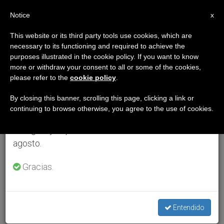
ES
Notice
×
x
Aviso importante
This website or its third party tools use cookies, which are
necessary to its functioning and required to achieve the
Del 27 de julio al 7 de agosto haremos la pausa
purposes illustrated in the cookie policy. If you want to know
anual, aprovechando que en el periodo de verano
more or withdraw your consent to all or some of the cookies,
please refer to the
cookie policy
.
se generan menos informaciones y también el
consumo de las mismas disminuye.
By closing this banner, scrolling this page, clicking a link or
continuing to browse otherwise, you agree to the use of cookies.
Retomamos el trabajo ordinario de las ediciones
en inglés y español de ZENIT el lunes 10 de
agosto.
Gracias.
Entendido