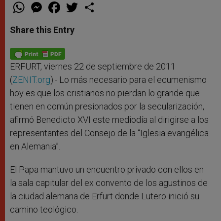
W
M
F
T
S
h
e
a
w
h
a
s
c
i
a
t
s
e
t
r
Share this Entry
s
e
b
t
e
A
n
o
e
p
g
o
r
p
e
k
r
ERFURT, viernes 22 de septiembre de 2011
(
ZENIT.org
).- Lo más necesario para el ecumenismo
hoy es que los cristianos no pierdan lo grande que
tienen en común presionados por la secularización,
afirmó Benedicto XVI este mediodía al dirigirse a los
representantes del Consejo de la “Iglesia evangélica
en Alemania”.
El Papa mantuvo un encuentro privado con ellos en
la sala capitular del ex convento de los agustinos de
la ciudad alemana de Erfurt donde Lutero inició su
camino teológico.