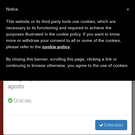
ES
Notice
×
x
Aviso importante
This website or its third party tools use cookies, which are
necessary to its functioning and required to achieve the
Del 27 de julio al 7 de agosto haremos la pausa
purposes illustrated in the cookie policy. If you want to know
Bolivia: El Papa nombra
anual, aprovechando que en el periodo de verano
more or withdraw your consent to all or some of the cookies,
please refer to the
cookie policy
.
se generan menos informaciones y también el
coadjutor de Santa Cruz a
consumo de las mismas disminuye.
monseñor Gualberti
By closing this banner, scrolling this page, clicking a link or
continuing to browse otherwise, you agree to the use of cookies.
Retomamos el trabajo ordinario de las ediciones
en inglés y español de ZENIT el lunes 10 de
Últimos nombramientos de Benedicto
agosto.
XVI
Gracias.
SEPTIEMBRE 28, 2011 00:00
ZENIT STAFF
CIUDAD DEL
VATICANO
W
M
F
T
S
Entendido
h
e
a
w
h
a
s
c
i
a