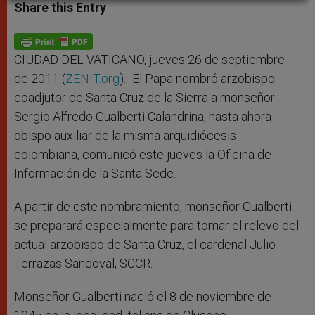
t
s
e
t
r
Share this Entry
s
e
b
t
e
A
n
o
e
p
g
o
r
p
e
k
r
CIUDAD DEL VATICANO, jueves 26 de septiembre
de 2011 (
ZENIT.org
).- El Papa nombró arzobispo
coadjutor de Santa Cruz de la Sierra a monseñor
Sergio Alfredo Gualberti Calandrina, hasta ahora
obispo auxiliar de la misma arquidiócesis
colombiana, comunicó este jueves la Oficina de
Información de la Santa Sede.
A partir de este nombramiento, monseñor Gualberti
se preparará especialmente para tomar el relevo del
actual arzobispo de Santa Cruz, el cardenal Julio
Terrazas Sandoval, SCCR.
Monseñor Gualberti nació el 8 de noviembre de