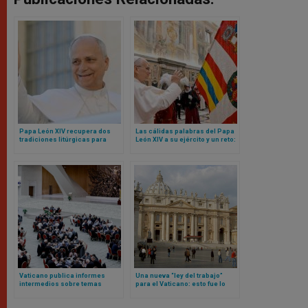
Papa León XIV recupera dos
Las cálidas palabras del Papa
tradiciones litúrgicas para
León XIV a su ejército y un reto:
Navidad
sean mensaje de unidad para
toda la Curia Romana
Vaticano publica informes
Una nueva “ley del trabajo”
intermedios sobre temas
para el Vaticano: esto fue lo
controvertidos derivados del
que aprobó el Papa León XIV
anterior sínodo sobre