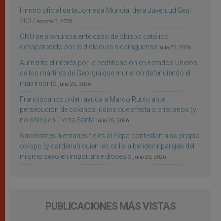
Himno oficial de la Jornada Mundial de la Juventud Seúl
2027
agosto 3, 2026
ONU se pronuncia ante caso de obispo católico
desaparecido por la dictadura nicaragüense
julio 25, 2026
Aumenta el interés por la beatificación en Estados Unidos
de los mártires de Georgia que murieron defendiendo el
matrimonio
julio 25, 2026
Franciscanos piden ayuda a Marco Rubio ante
persecución de colonos judíos que afecta a cristianos (y
no sólo) en Tierra Santa
julio 25, 2026
Sacerdotes alemanes fieles al Papa contestan a su propio
obispo (y cardenal) quien les orilla a bendecir parejas del
mismo sexo en importante diócesis
julio 25, 2026
PUBLICACIONES MÁS VISTAS