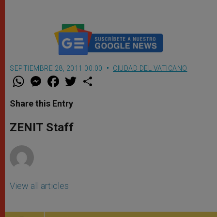
sinodalidad
SEPTIEMBRE 28, 2011 00:00
CIUDAD DEL VATICANO
W
M
F
T
S
h
e
a
w
h
a
s
c
i
a
t
s
e
t
r
Share this Entry
s
e
b
t
e
A
n
o
e
p
g
o
r
ZENIT Staff
p
e
k
r
View all articles