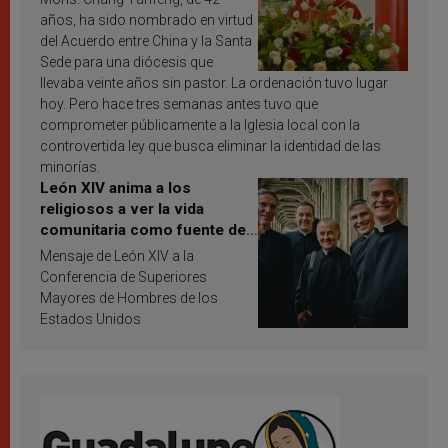
años, ha sido nombrado en virtud
del Acuerdo entre China y la Santa
Sede para una diócesis que
llevaba veinte años sin pastor. La ordenación tuvo lugar
hoy. Pero hace tres semanas antes tuvo que
comprometer públicamente a la Iglesia local con la
controvertida ley que busca eliminar la identidad de las
minorías.
León XIV anima a los
religiosos a ver la vida
comunitaria como fuente de
inspiración y santificación
Mensaje de León XIV a la
Conferencia de Superiores
Mayores de Hombres de los
Estados Unidos