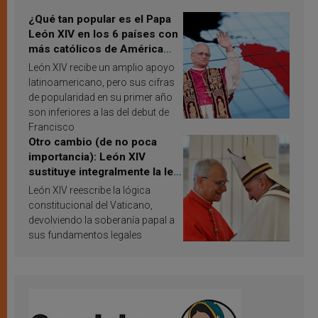
¿Qué tan popular es el Papa
León XIV en los 6 países con
más católicos de América
Latina en 2026? Publican
León XIV recibe un amplio apoyo
resultados de investigación
latinoamericano, pero sus cifras
de popularidad en su primer año
son inferiores a las del debut de
Francisco
Otro cambio (de no poca
importancia): León XIV
sustituye integralmente la ley
vaticana de Papa Francisco
León XIV reescribe la lógica
constitucional del Vaticano,
devolviendo la soberanía papal a
sus fundamentos legales