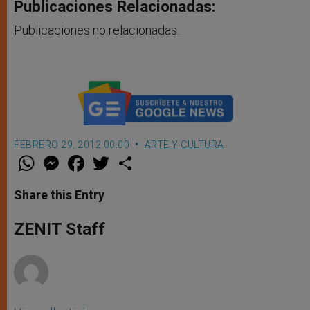
Publicaciones Relacionadas:
Publicaciones no relacionadas.
FEBRERO 29, 2012 00:00
ARTE Y CULTURA
W
M
F
T
S
h
e
a
w
h
a
s
c
i
a
t
s
e
t
r
Share this Entry
s
e
b
t
e
A
n
o
e
p
g
o
r
ZENIT Staff
p
e
k
r