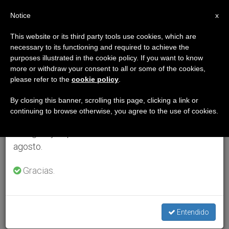
ES
Notice
×
x
Aviso importante
This website or its third party tools use cookies, which are
necessary to its functioning and required to achieve the
Del 27 de julio al 7 de agosto haremos la pausa
purposes illustrated in the cookie policy. If you want to know
anual, aprovechando que en el periodo de verano
more or withdraw your consent to all or some of the cookies,
please refer to the
cookie policy
.
se generan menos informaciones y también el
consumo de las mismas disminuye.
By closing this banner, scrolling this page, clicking a link or
continuing to browse otherwise, you agree to the use of cookies.
Retomamos el trabajo ordinario de las ediciones
en inglés y español de ZENIT el lunes 10 de
agosto.
Gracias.
Entendido