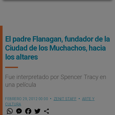
El padre Flanagan, fundador de la
Ciudad de los Muchachos, hacia
los altares
Fue interpretado por Spencer Tracy en
una película
FEBRERO 29, 2012 00:00
ZENIT STAFF
ARTE Y
CULTURA
W
M
F
T
S
h
e
a
w
h