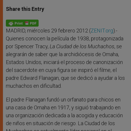
a
s
c
i
a
t
s
e
t
r
Share this Entry
s
e
b
t
e
A
n
o
e
p
g
o
r
p
e
k
r
MADRID, miércoles 29 febrero 2012 (
ZENIT.org
).-
Quienes conocen la película de 1938, protagonizada
por Spencer Tracy,
La Ciudad de los Muchachos
, se
alegrarán de saber que la archidiócesis de Omaha,
Estados Unidos, iniciará el proceso de canonización
del sacerdote en cuya figura se inspiró el filme, el
padre Edward Flanagan, que se dedicó a ayudar a los
muchachos en dificultad.
El padre Flanagan fundó un orfanato para chicos en
una casa de Omaha en 1917, y siguió trabajando en
una organización dedicada a la acogida y educación
de niños en situación de riesgo. La Ciudad de los