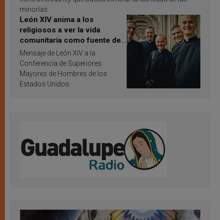
minorías.
León XIV anima a los
religiosos a ver la vida
comunitaria como fuente de
inspiración y santificación
Mensaje de León XIV a la
Conferencia de Superiores
Mayores de Hombres de los
Estados Unidos