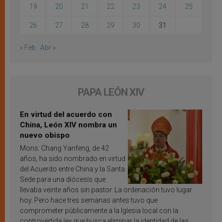
19
20
21
22
23
24
25
26
27
28
29
30
31
« Feb
Abr »
PAPA LEÓN XIV
En virtud del acuerdo con
China, León XIV nombra un
nuevo obispo
Mons. Chang Yanfeng, de 42
años, ha sido nombrado en virtud
del Acuerdo entre China y la Santa
Sede para una diócesis que
llevaba veinte años sin pastor. La ordenación tuvo lugar
hoy. Pero hace tres semanas antes tuvo que
comprometer públicamente a la Iglesia local con la
controvertida ley que busca eliminar la identidad de las