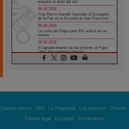
empatía al dolor del otro
06.08.2026
Fray Marco Vianelli: Aprender el Evangelio
de la Paz en la Escuela de San Francisco
06.08.2026
La visita del Papa León XIV a Asís en un
minuto
06.08.2026
El agradecimiento de los jóvenes al Papa:
«Hoy nos sentimos Iglesia»
06.08.2026
Líbano: Reanudan los coloquios en Roma en
medio de tensiones y ataques en el sur del
país
06.08.2026
Hiroshima y Nagasaki, 81 años después.
Comienzan "Diez Días Oración por la Paz"
06.08.2026
Pizzaballa en Asís: los cristianos quieren
paz
Quiénes somos
FAQ
La Propiedad
Los servicios
Difusión
06.08.2026
Estatus legal
Copyright
Contáctenos
Sturla: La visita de León XIV será una buena
noticia para todo el Uruguay