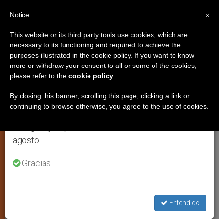
ES
Notice
×
x
Aviso importante
This website or its third party tools use cookies, which are
necessary to its functioning and required to achieve the
Del 27 de julio al 7 de agosto haremos la pausa
purposes illustrated in the cookie policy. If you want to know
Jóvenes talentos para el papa
anual, aprovechando que en el periodo de verano
more or withdraw your consent to all or some of the cookies,
please refer to the
cookie policy
.
se generan menos informaciones y también el
consumo de las mismas disminuye.
By closing this banner, scrolling this page, clicking a link or
Concurso para artistas emergentes a
continuing to browse otherwise, you agree to the use of cookies.
Retomamos el trabajo ordinario de las ediciones
actuar en el Encuentro Mundial de las
en inglés y español de ZENIT el lunes 10 de
Familias
agosto.
MARZO 13, 2012 00:00
ZENIT STAFF
ARTE Y CULTURA
Gracias.
W
M
F
T
S
h
e
a
w
h
a
s
c
i
a
t
s
e
t
r
Share this Entry
s
e
b
t
e
Entendido
A
n
o
e
p
g
o
r