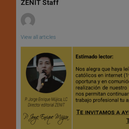
p
g
o
r
ZENIT Staff
p
e
k
r
View all articles