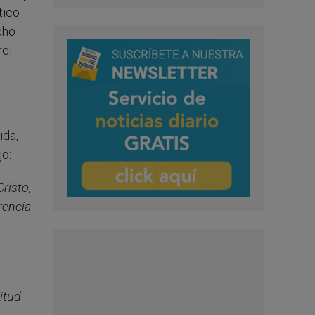
tico
cho
re!
ida,
jo:
risto,
rencia
itud