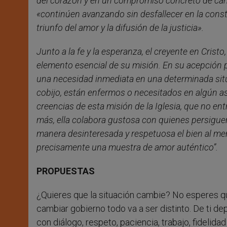
del corazón y en un compromiso concreto de cam
«continúen avanzando sin desfallecer en la const
triunfo del amor y la difusión de la justicia».
Junto a la fe y la esperanza, el creyente en Cristo,
elemento esencial de su misión. En su acepción p
una necesidad inmediata en una determinada sit
cobijo, están enfermos o necesitados en algún as
creencias de esta misión de la Iglesia, que no ent
más, ella colabora gustosa con quienes persigu
manera desinteresada y respetuosa el bien al men
precisamente una muestra de amor auténtico”.
PROPUESTAS
¿Quieres que la situación cambie? No esperes qu
cambiar gobierno todo va a ser distinto. De ti de
con diálogo, respeto, paciencia, trabajo, fidelida