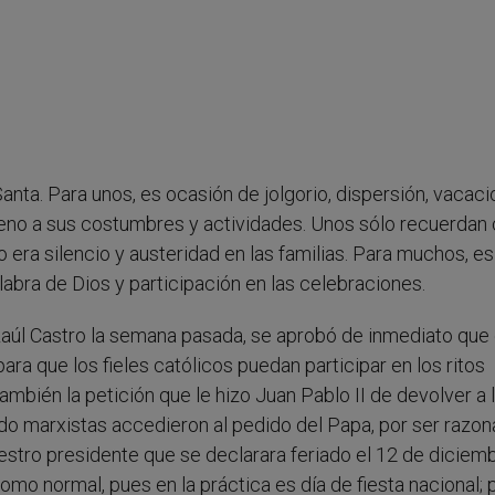
ta. Para unos, es ocasión de jolgorio, dispersión, vacaci
 ajeno a sus costumbres y actividades. Unos sólo recuerda
 era silencio y austeridad en las familias. Para muchos, es
labra de Dios y participación en las celebraciones.
a Raúl Castro la semana pasada, se aprobó de inmediato que 
para que los fieles católicos puedan participar en los ritos
ambién la petición que le hizo Juan Pablo II de devolver a 
do marxistas accedieron al pedido del Papa, por ser razona
stro presidente que se declarara feriado el 12 de diciemb
como normal, pues en la práctica es día de fiesta nacional; 