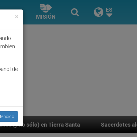
ES
×
MISIÓN
hando
ambién
pañol de
tendido
ra Santa
Sacerdotes alemanes fieles al Papa co