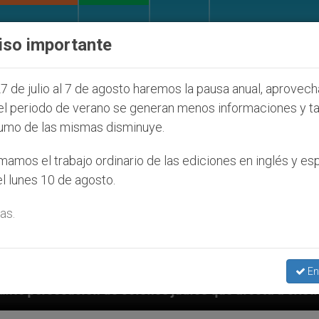
IGLESIA Y MUNDO
DOCUMENTOS
DONATIVOS
iso importante
7 de julio al 7 de agosto haremos la pausa anual, aprovec
el periodo de verano se generan menos informaciones y t
umo de las mismas disminuye.
amos el trabajo ordinario de las ediciones en inglés y es
l lunes 10 de agosto.
as.
En
os judíos que afecta a cristianos (y no sólo) en Tier