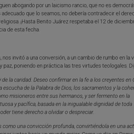
guen abogando por un laicismo rancio, que no es democrá
es adecuado que lo seamos, no debería contradecir el dere
eligiosa. ¡Hasta Benito Juárez respetaba el 12 de diciemb
ia de esta fecha.
s, nos invitó a una conversión, a un cambio de rumbo en la v
paz, poniendo en práctica las tres virtudes teologales. Di
de la caridad. Deseo confirmar en la fe a los creyentes en C
n la escucha de la Palabra de Dios, los sacramentos y la cohe
como misioneros entre sus hermanos, y ser fermento en la
uosa y pacífica, basada en la inigualable dignidad de toda
der tiene derecho a olvidar o despreciar.
ios como una convicción profunda, convirtiéndola en una act