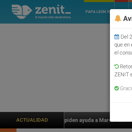
PAPA LEÓN XIV
ROMA
Av
Del 2
que en 
el cons
Retom
ZENIT e
Graci
s piden ayuda a Marco Rubio ante persecución de colon
ACTUALIDAD