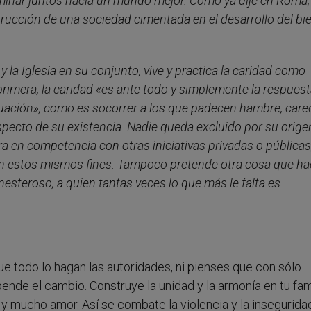
inar juntos hacia un mundo mejor. Como ya dije en Roma,
rucción de una sociedad cimentada en el desarrollo del bie
 y la Iglesia en su conjunto, vive y practica la caridad como
rimera, la caridad «es ante todo y simplemente la respuest
uación», como es socorrer a los que padecen hambre, care
pecto de su existencia. Nadie queda excluido por su orige
ra en competencia con otras iniciativas privadas o públicas
en estos mismos fines. Tampoco pretende otra cosa que ha
esteroso, a quien tantas veces lo que más le falta es
e todo lo hagan las autoridades, ni pienses que con sólo
pende el cambio. Construye la unidad y la armonía en tu fami
d y mucho amor. Así se combate la violencia y la insegurida