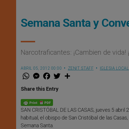
Semana Santa y Conv
Narcotraficantes: ¡Cambien de vida!
ABRIL 05, 2012 00:00
ZENIT STAFF
IGLESIA LOCAL
W
M
F
T
S
h
e
a
w
h
a
s
c
i
a
t
s
e
t
r
Share this Entry
s
e
b
t
e
A
n
o
e
p
g
o
r
p
e
k
SAN CRISTÓBAL DE LAS CASAS, jueves 5 abril 2
r
habitual, el obispo de San Cristóbal de las Casa
Semana Santa.