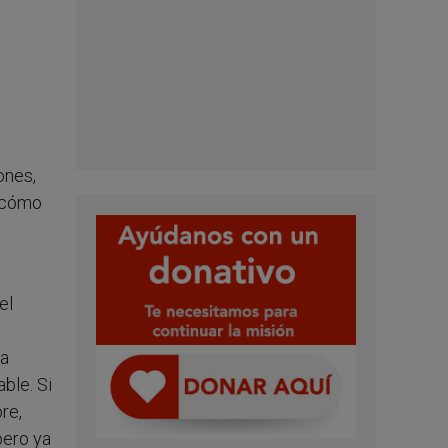
ones,
n cómo
el
la
ble. Si
re,
pero ya