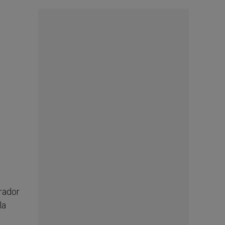
orador
la