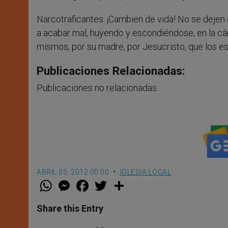
Narcotraficantes: ¡Cambien de vida! No se dejen en
a acabar mal, huyendo y escondiéndose, en la cá
mismos, por su madre, por Jesucristo, que los es
Publicaciones Relacionadas:
Publicaciones no relacionadas.
ABRIL 05, 2012 00:00
IGLESIA LOCAL
W
M
F
T
S
h
e
a
w
h
a
s
c
i
a
t
s
e
t
r
Share this Entry
s
e
b
t
e
A
n
o
e