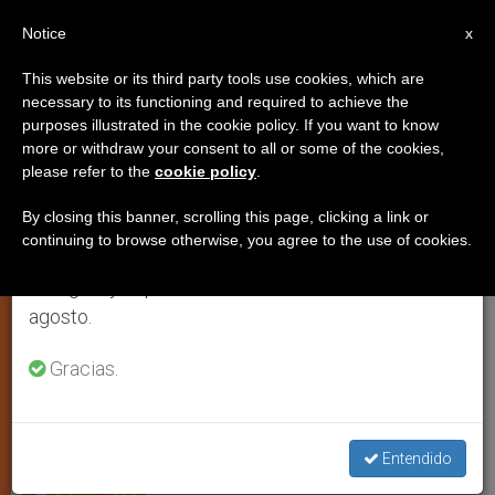
ES
Notice
×
x
Aviso importante
This website or its third party tools use cookies, which are
necessary to its functioning and required to achieve the
Del 27 de julio al 7 de agosto haremos la pausa
purposes illustrated in the cookie policy. If you want to know
¿Cómo celebrar?/2: Canto y
anual, aprovechando que en el periodo de verano
more or withdraw your consent to all or some of the cookies,
please refer to the
cookie policy
.
se generan menos informaciones y también el
Música (CEC 1.156-1.158)
consumo de las mismas disminuye.
By closing this banner, scrolling this page, clicking a link or
continuing to browse otherwise, you agree to the use of cookies.
Retomamos el trabajo ordinario de las ediciones
Columna de teología litúrgica a cargo
en inglés y español de ZENIT el lunes 10 de
del padre Mauro Gagliardi
agosto.
ABRIL 18, 2012 00:00
ZENIT STAFF
IGLESIA LOCAL
Gracias.
W
M
F
T
S
h
e
a
w
h
a
s
c
i
a
t
s
e
t
r
Share this Entry
s
e
b
t
e
Entendido
A
n
o
e
p
g
o
r