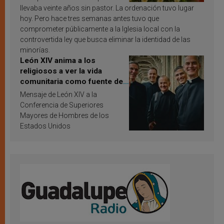
llevaba veinte años sin pastor. La ordenación tuvo lugar
hoy. Pero hace tres semanas antes tuvo que
comprometer públicamente a la Iglesia local con la
controvertida ley que busca eliminar la identidad de las
minorías.
León XIV anima a los
religiosos a ver la vida
comunitaria como fuente de
inspiración y santificación
Mensaje de León XIV a la
Conferencia de Superiores
Mayores de Hombres de los
Estados Unidos