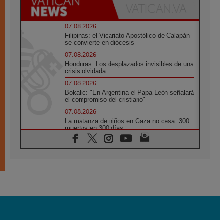
07.08.2026
Filipinas: el Vicariato Apostólico de Calapán
se convierte en diócesis
07.08.2026
Honduras: Los desplazados invisibles de una
crisis olvidada
07.08.2026
Bokalic: "En Argentina el Papa León señalará
el compromiso del cristiano"
07.08.2026
La matanza de niños en Gaza no cesa: 300
muertos en 300 días
07.08.2026
Tagle: La guerra desfigura el mundo, solo la
revelación de Dios lo transfigura
07.08.2026
Presentada la Trienal de Arte de las
Universidades Católicas: «Exercises in
Empathy»
07.08.2026
Fortunatus Nwachukwu: la comunicación