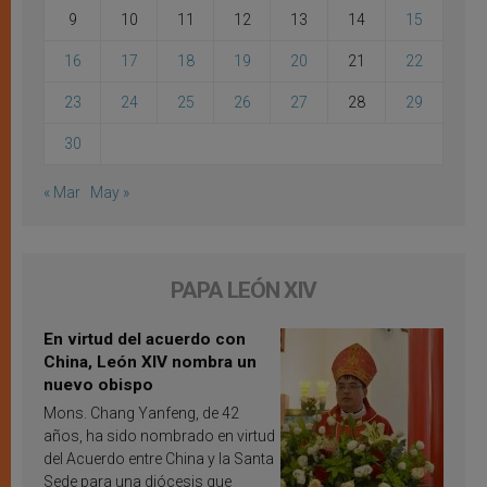
9
10
11
12
13
14
15
16
17
18
19
20
21
22
23
24
25
26
27
28
29
30
« Mar
May »
PAPA LEÓN XIV
En virtud del acuerdo con
China, León XIV nombra un
nuevo obispo
Mons. Chang Yanfeng, de 42
años, ha sido nombrado en virtud
del Acuerdo entre China y la Santa
Sede para una diócesis que