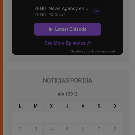
NOTICIAS POR DÍA
abril 2012
L
M
X
J
V
S
D
1
2
3
4
5
6
7
8