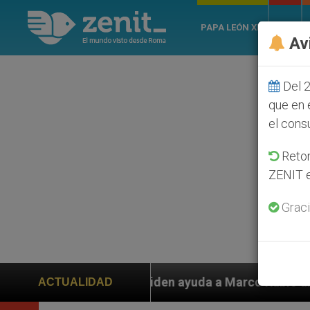
PAPA LEÓN XIV
ROMA
Av
Del 2
que en 
el cons
Retom
ZENIT e
Graci
 piden ayuda a Marco Rubio ante persecución de colono
ACTUALIDAD