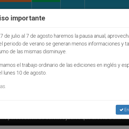
IGLESIA Y MUNDO
DOCUMENTOS
DONATIVOS
iso importante
7 de julio al 7 de agosto haremos la pausa anual, aprovec
el periodo de verano se generan menos informaciones y t
umo de las mismas disminuye.
amos el trabajo ordinario de las ediciones en inglés y es
l lunes 10 de agosto.
as.
En
s judíos que afecta a cristianos (y no sólo) en Tierr