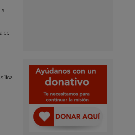
,
 a
ea de
sílica