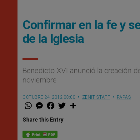
Confirmar en la fe y s
de la Iglesia
Benedicto XVI anunció la creación d
noviembre
OCTUBRE 24, 2012 00:00
ZENIT STAFF
PAPAS
W
M
F
T
S
h
e
a
w
h
a
s
c
i
a
t
s
e
t
r
Share this Entry
s
e
b
t
e
A
n
o
e
p
g
o
r
p
e
k