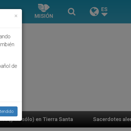
ES
×
MISIÓN
hando
ambién
pañol de
tendido
a Santa
Sacerdotes alemanes fieles al Papa con