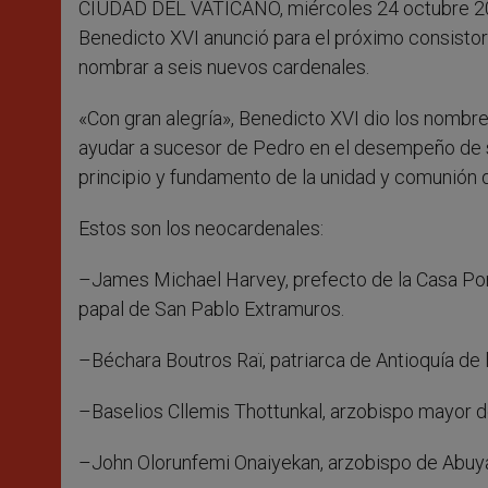
CIUDAD DEL VATICANO, miércoles 24 octubre 2
r
Benedicto XVI anunció para el próximo consistor
nombrar a seis nuevos cardenales.
«Con gran alegría», Benedicto XVI dio los nombr
ayudar a sucesor de Pedro en el desempeño de su
principio y fundamento de la unidad y comunión de
Estos son los neocardenales:
–James Michael Harvey, prefecto de la Casa Ponti
papal de San Pablo Extramuros.
–Béchara Boutros Raï, patriarca de Antioquía de 
–Baselios Cllemis Thottunkal, arzobispo mayor de
–John Olorunfemi Onaiyekan, arzobispo de Abuya,