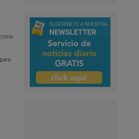
o como
 para