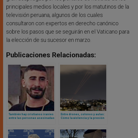
principales medios locales y por los matutinos de la
televisión peruana, algunos de los cuales
consultaron con expertos en derecho canónico
sobre los pasos que se seguirán en el Vaticano para
la elección de su sucesor en marzo.
Publicaciones Relacionadas:
También hay cristianos iraníes
Entre drones, colonos y aulas:
entre las personas asesinadas
Cómo la violencia y la presión
y detenidas en las protestas
administrativa israelí están
callejeras
transformando la vida
palestina