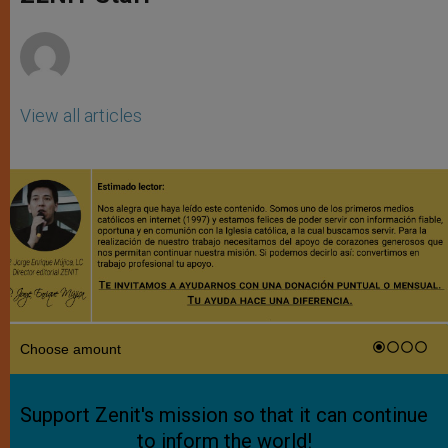
p
e
k
r
View all articles