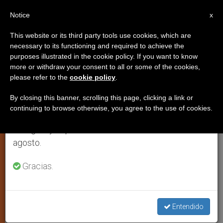
ES
Notice
×
x
Aviso importante
This website or its third party tools use cookies, which are
necessary to its functioning and required to achieve the
Del 27 de julio al 7 de agosto haremos la pausa
purposes illustrated in the cookie policy. If you want to know
Admiración, respeto, acción de
anual, aprovechando que en el periodo de verano
more or withdraw your consent to all or some of the cookies,
please refer to the
cookie policy
.
se generan menos informaciones y también el
gracias por su vida
consumo de las mismas disminuye.
By closing this banner, scrolling this page, clicking a link or
continuing to browse otherwise, you agree to the use of cookies.
Retomamos el trabajo ordinario de las ediciones
Reacciones de la Iglesia
en inglés y español de ZENIT el lunes 10 de
hispanoamericana a la renuncia de
agosto.
Benedicto XVI
Gracias.
FEBRERO 11, 2013 00:00
ZENIT STAFF
JUSTICIA Y PAZ
W
M
F
T
S
h
e
a
w
h
a
s
c
i
a
Entendido
t
s
e
t
r
Share this Entry
s
e
b
t
e