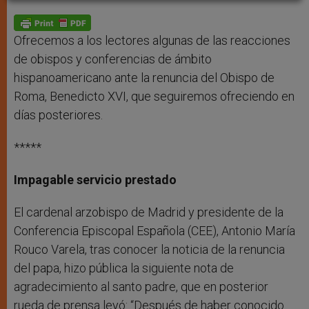
A
n
o
e
p
g
o
r
p
e
k
r
Ofrecemos a los lectores algunas de las reacciones
de obispos y conferencias de ámbito
hispanoamericano ante la renuncia del Obispo de
Roma, Benedicto XVI, que seguiremos ofreciendo en
días posteriores.
*****
Impagable servicio prestado
El cardenal arzobispo de Madrid y presidente de la
Conferencia Episcopal Española (CEE), Antonio María
Rouco Varela, tras conocer la noticia de la renuncia
del papa, hizo pública la siguiente nota de
agradecimiento al santo padre, que en posterior
rueda de prensa leyó: “Después de haber conocido