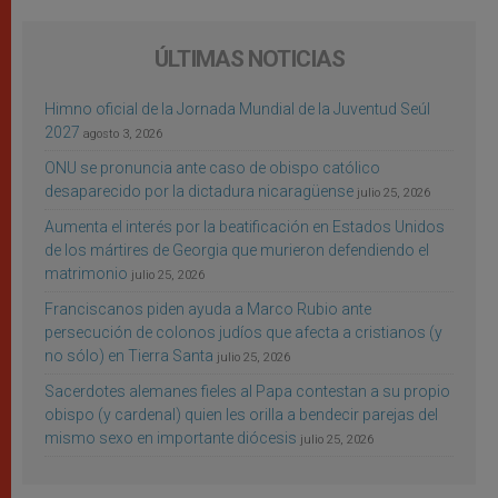
ÚLTIMAS NOTICIAS
Himno oficial de la Jornada Mundial de la Juventud Seúl
2027
agosto 3, 2026
ONU se pronuncia ante caso de obispo católico
desaparecido por la dictadura nicaragüense
julio 25, 2026
Aumenta el interés por la beatificación en Estados Unidos
de los mártires de Georgia que murieron defendiendo el
matrimonio
julio 25, 2026
Franciscanos piden ayuda a Marco Rubio ante
persecución de colonos judíos que afecta a cristianos (y
no sólo) en Tierra Santa
julio 25, 2026
Sacerdotes alemanes fieles al Papa contestan a su propio
obispo (y cardenal) quien les orilla a bendecir parejas del
mismo sexo en importante diócesis
julio 25, 2026