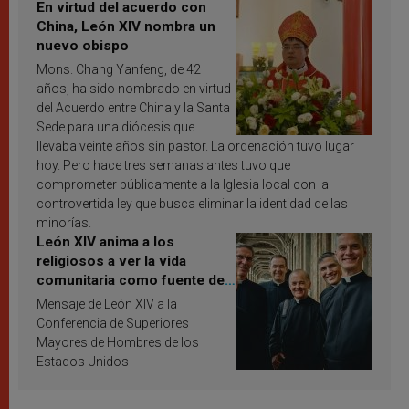
En virtud del acuerdo con
China, León XIV nombra un
nuevo obispo
Mons. Chang Yanfeng, de 42
años, ha sido nombrado en virtud
del Acuerdo entre China y la Santa
Sede para una diócesis que
llevaba veinte años sin pastor. La ordenación tuvo lugar
hoy. Pero hace tres semanas antes tuvo que
comprometer públicamente a la Iglesia local con la
controvertida ley que busca eliminar la identidad de las
minorías.
León XIV anima a los
religiosos a ver la vida
comunitaria como fuente de
inspiración y santificación
Mensaje de León XIV a la
Conferencia de Superiores
Mayores de Hombres de los
Estados Unidos