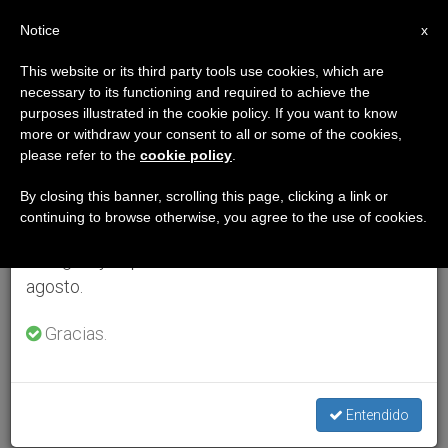
ES
Notice
×
x
Aviso importante
This website or its third party tools use cookies, which are
necessary to its functioning and required to achieve the
Del 27 de julio al 7 de agosto haremos la pausa
purposes illustrated in the cookie policy. If you want to know
anual, aprovechando que en el periodo de verano
more or withdraw your consent to all or some of the cookies,
please refer to the
cookie policy
.
se generan menos informaciones y también el
consumo de las mismas disminuye.
By closing this banner, scrolling this page, clicking a link or
continuing to browse otherwise, you agree to the use of cookies.
Retomamos el trabajo ordinario de las ediciones
en inglés y español de ZENIT el lunes 10 de
agosto.
Gracias.
Entendido