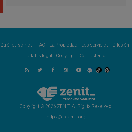
León XIV visitará el Santuario de la Madre
del Buen Consejo de Genazzano
07.08.2026
Filipinas: el Vicariato Apostólico de Calapán
se convierte en diócesis
07.08.2026
Honduras: Los desplazados invisibles de una
crisis olvidada
Quiénes somos
FAQ
La Propiedad
Los servicios
Difusión
07.08.2026
Bokalic: "En Argentina el Papa León señalará
Estatus legal
Copyright
Contáctenos
el compromiso del cristiano"
07.08.2026
La matanza de niños en Gaza no cesa: 300
muertos en 300 días
07.08.2026
Tagle: La guerra desfigura el mundo, solo la
revelación de Dios lo transfigura
Copyright © 2026 ZENIT. All Rights Reserved.
https://es.zenit.org