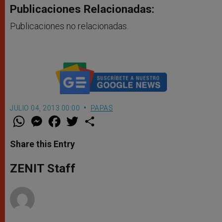
Publicaciones Relacionadas:
Publicaciones no relacionadas.
JULIO 04, 2013 00:00
PAPAS
W
M
F
T
S
h
e
a
w
h
a
s
c
i
a
t
s
e
t
r
Share this Entry
s
e
b
t
e
A
n
o
e
p
g
o
r
ZENIT Staff
p
e
k
r