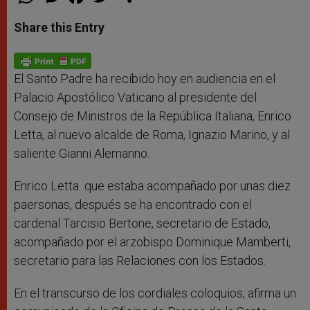
h
e
a
w
h
a
s
c
i
a
t
s
e
t
r
Share this Entry
s
e
b
t
e
A
n
o
e
p
g
o
r
p
e
k
r
El Santo Padre ha recibido hoy en audiencia en el
Palacio Apostólico Vaticano al presidente del
Consejo de Ministros de la República Italiana, Enrico
Letta, al nuevo alcalde de Roma, Ignazio Marino, y al
saliente Gianni Alemanno.
Enrico Letta que estaba acompañado por unas diez
paersonas, después se ha encontrado con el
cardenal Tarcisio Bertone, secretario de Estado,
acompañado por el arzobispo Dominique Mamberti,
secretario para las Relaciones con los Estados.
En el transcurso de los cordiales coloquios, afirma un