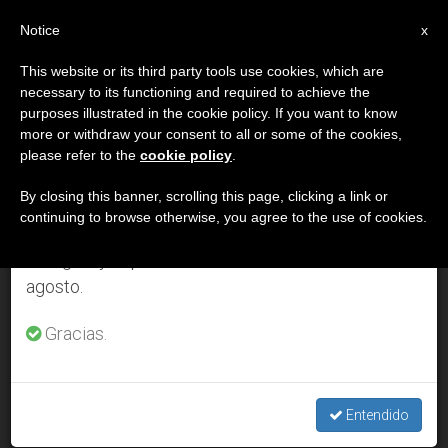
ES
Notice
×
x
Aviso importante
This website or its third party tools use cookies, which are
necessary to its functioning and required to achieve the
Del 27 de julio al 7 de agosto haremos la pausa
DÍA
purposes illustrated in the cookie policy. If you want to know
anual, aprovechando que en el periodo de verano
Julio 10th, 2013
more or withdraw your consent to all or some of the cookies,
please refer to the
cookie policy
.
se generan menos informaciones y también el
consumo de las mismas disminuye.
By closing this banner, scrolling this page, clicking a link or
continuing to browse otherwise, you agree to the use of cookies.
ÚLTIMAS NOTICIAS
Retomamos el trabajo ordinario de las ediciones
en inglés y español de ZENIT el lunes 10 de
agosto.
¿Cómo contar el martirio de los misioneros? Tarea
políticamente incorrecta
Gracias.
JUL 10, 2013 00:00
ZENIT STAFF
Entendido