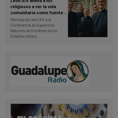
León XIV anima a los
religiosos a ver la vida
comunitaria como fuente
de inspiración y
Mensaje de León XIV a la
santificación
Conferencia de Superiores
Mayores de Hombres de los
Estados Unidos