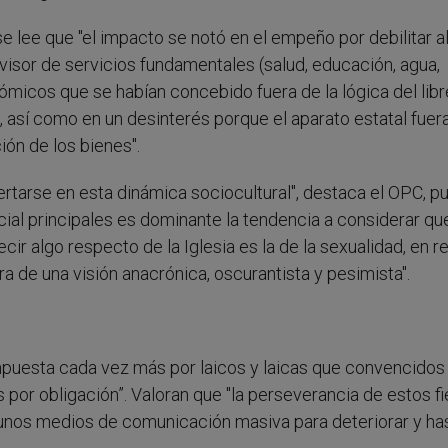
e lee que "el impacto se notó en el empeño por debilitar a
isor de servicios fundamentales (salud, educación, agua,
nómicos que se habían concebido fuera de la lógica del libr
 así como en un desinterés porque el aparato estatal fuer
ción de los bienes".
nsertarse en esta dinámica sociocultural", destaca el OPC, p
ial principales es dominante la tendencia a considerar que
ir algo respecto de la Iglesia es la de la sexualidad, en r
 de una visión anacrónica, oscurantista y pesimista".
ompuesta cada vez más por laicos y laicas que convencidos
es por obligación”. Valoran que "la perseverancia de estos fi
unos medios de comunicación masiva para deteriorar y ha