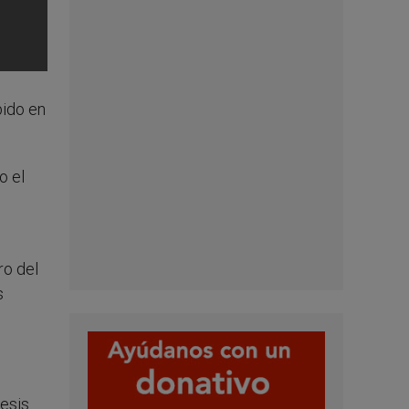
bido en
o el
ro del
s
cesis