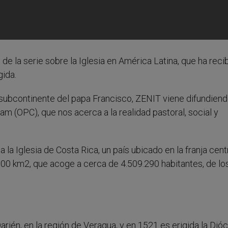
e la serie sobre la Iglesia en América Latina, que ha reci
gida.
 subcontinente del papa Francisco, ZENIT viene difundiend
am (OPC), que nos acerca a la realidad pastoral, social y
a Iglesia de Costa Rica, un país ubicado en la franja cent
00 km2, que acoge a cerca de 4.509.290 habitantes, de lo
rién, en la región de Veragua, y en 1521 es erigida la Dió