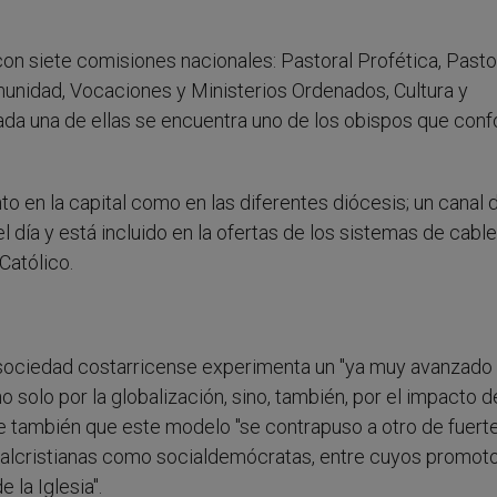
on siete comisiones nacionales: Pastoral Profética, Pasto
omunidad, Vocaciones y Ministerios Ordenados, Cultura y
ada una de ellas se encuentra uno de los obispos que con
to en la capital como en las diferentes diócesis; un canal 
el día y está incluido en la ofertas de los sistemas de cable
Católico.
la sociedad costarricense experimenta un "ya muy avanzado
olo por la globalización, sino, también, por el impacto d
e también que este modelo "se contrapuso a otro de fuert
socialcristianas como socialdemócratas, entre cuyos promot
 la Iglesia".