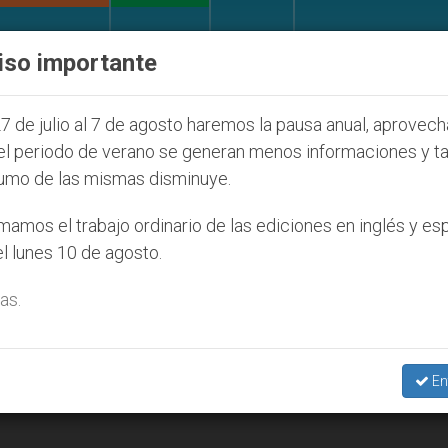
IGLESIA Y MUNDO
DOCUMENTOS
DONATIVOS
iso importante
ONU se pronuncia ante caso de obispo católico
7 de julio al 7 de agosto haremos la pausa anual, aprovec
el periodo de verano se generan menos informaciones y t
umo de las mismas disminuye.
amos el trabajo ordinario de las ediciones en inglés y es
l lunes 10 de agosto.
as.
En
RICA