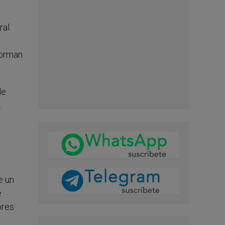
ral
forman
de
.
e un
e
ores