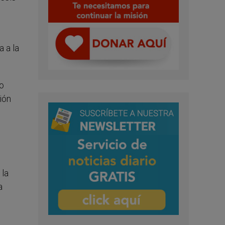
 a la
o
ión
 la
a