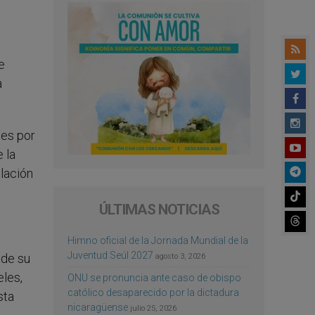
l
e
a
ues por
 la
elación
ÚLTIMAS NOTICIAS
Himno oficial de la Jornada Mundial de la
Juventud Seúl 2027
 de su
agosto 3, 2026
eles,
ONU se pronuncia ante caso de obispo
católico desaparecido por la dictadura
sta
nicaragüense
julio 25, 2026