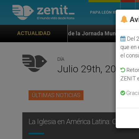
PAPA LEÓN XIV
ROMA
Av
icial de la Jornada Mundial de la Juventud Seúl 2027
ACTUALIDAD
Del 2
que en 
el cons
DÍA
Julio 29th, 2013
Retom
ZENIT e
Graci
ÚLTIMAS NOTICIAS
La Iglesia en América Latina: COSTA 