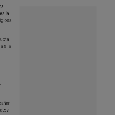
nal
es la
ligiosa
ducta
a ella.
,
mpañan
datos