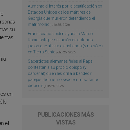
Aumenta el interés por la beatificación en
Estados Unidos de los mártires de
de
Georgia que murieron defendiendo el
ersonas
matrimonio
julio 25, 2026
 más su
Franciscanos piden ayuda a Marco
uentas
Rubio ante persecución de colonos
judíos que afecta a cristianos (y no sólo)
en Tierra Santa
julio 25, 2026
mía
Sacerdotes alemanes fieles al Papa
contestan a su propio obispo (y
cardenal) quien les orilla a bendecir
parejas del mismo sexo en importante
diócesis
julio 25, 2026
les en
ólo
PUBLICACIONES MÁS
VISTAS
en el