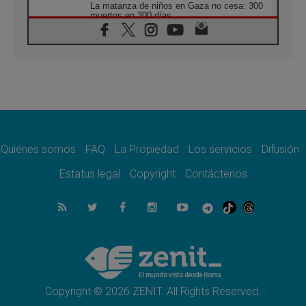
La matanza de niños en Gaza no cesa: 300
muertos en 300 días
07.08.2026
Tagle: La guerra desfigura el mundo, solo la
revelación de Dios lo transfigura
07.08.2026
Presentada la Trienal de Arte de las
Universidades Católicas: «Exercises in
Empathy»
07.08.2026
Fortunatus Nwachukwu: la comunicación
como misión al servicio del Evangelio
Quiénes somos
FAQ
La Propiedad
Los servicios
Difusión
07.08.2026
Estatus legal
Copyright
Contáctenos
SIGNIS 2026, dar voz a las religiosas en el
espacio público
07.08.2026
Lanzan un proyecto de empoderamiento
digital para mujeres líderes en África
07.08.2026
Programa oficial del Viaje Apostólico del
Papa León XIV a Francia
Copyright © 2026 ZENIT. All Rights Reserved.