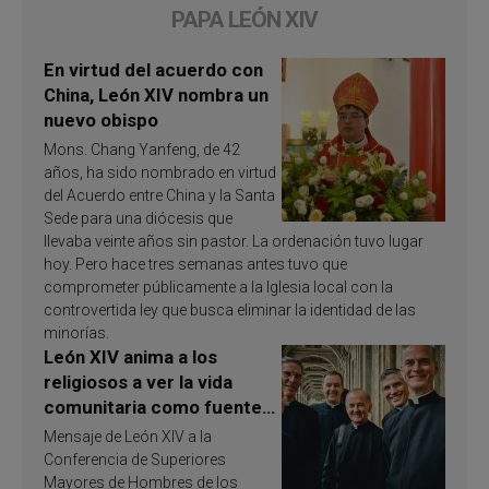
PAPA LEÓN XIV
En virtud del acuerdo con
China, León XIV nombra un
nuevo obispo
Mons. Chang Yanfeng, de 42
años, ha sido nombrado en virtud
del Acuerdo entre China y la Santa
Sede para una diócesis que
llevaba veinte años sin pastor. La ordenación tuvo lugar
hoy. Pero hace tres semanas antes tuvo que
comprometer públicamente a la Iglesia local con la
controvertida ley que busca eliminar la identidad de las
minorías.
León XIV anima a los
religiosos a ver la vida
comunitaria como fuente
de inspiración y
Mensaje de León XIV a la
santificación
Conferencia de Superiores
Mayores de Hombres de los