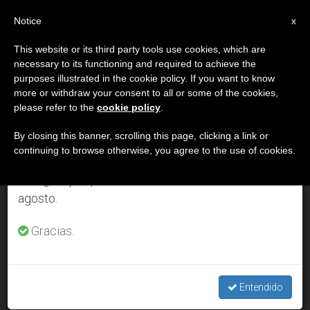
ES
Notice
×
x
Aviso importante
This website or its third party tools use cookies, which are
necessary to its functioning and required to achieve the
Del 27 de julio al 7 de agosto haremos la pausa
DÍA
purposes illustrated in the cookie policy. If you want to know
anual, aprovechando que en el periodo de verano
Julio 5th, 2013
more or withdraw your consent to all or some of the cookies,
please refer to the
cookie policy
.
se generan menos informaciones y también el
consumo de las mismas disminuye.
By closing this banner, scrolling this page, clicking a link or
continuing to browse otherwise, you agree to the use of cookies.
ÚLTIMAS NOTICIAS
Retomamos el trabajo ordinario de las ediciones
en inglés y español de ZENIT el lunes 10 de
agosto.
A 18 días de la JMJ: El domingo llega a Río la reliquia del
beato Juan Pablo II
Gracias.
JUL 05, 2013 00:00
ZENIT STAFF
Entendido