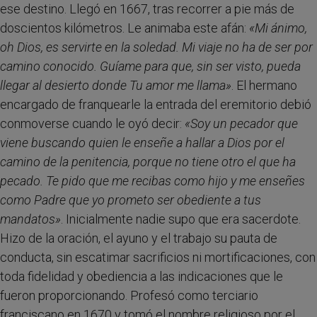
ese destino. Llegó en 1667, tras recorrer a pie más de
doscientos kilómetros. Le animaba este afán:
«Mi ánimo,
oh Dios, es servirte en la soledad. Mi viaje no ha de ser por
camino conocido. Guíame para que, sin ser visto, pueda
llegar al desierto donde Tu amor me llama»
. El hermano
encargado de franquearle la entrada del eremitorio debió
conmoverse cuando le oyó decir:
«Soy un pecador que
viene buscando quien le enseñe a hallar a Dios por el
camino de la penitencia, porque no tiene otro el que ha
pecado. Te pido que me recibas como hijo y me enseñes
como Padre que yo prometo ser obediente a tus
mandatos»
. Inicialmente nadie supo que era sacerdote.
Hizo de la oración, el ayuno y el trabajo su pauta de
conducta, sin escatimar sacrificios ni mortificaciones, con
toda fidelidad y obediencia a las indicaciones que le
fueron proporcionando. Profesó como terciario
franciscano en 1670 y tomó el nombre religioso por el