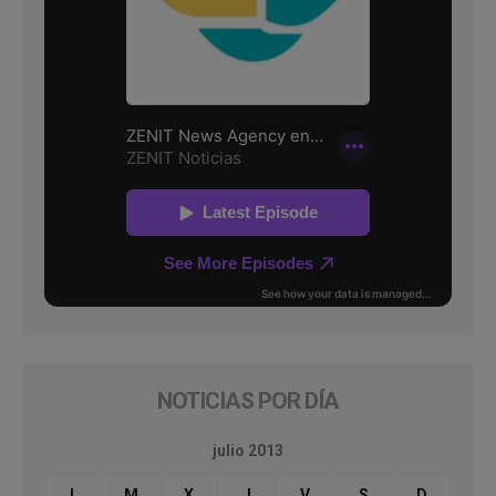
NOTICIAS POR DÍA
julio 2013
L
M
X
J
V
S
D