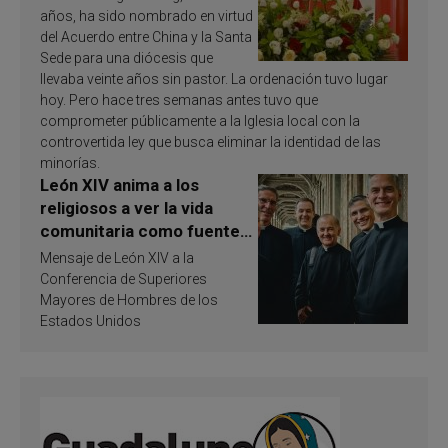
años, ha sido nombrado en virtud
del Acuerdo entre China y la Santa
Sede para una diócesis que
llevaba veinte años sin pastor. La ordenación tuvo lugar
hoy. Pero hace tres semanas antes tuvo que
comprometer públicamente a la Iglesia local con la
controvertida ley que busca eliminar la identidad de las
minorías.
León XIV anima a los
religiosos a ver la vida
comunitaria como fuente
de inspiración y
Mensaje de León XIV a la
santificación
Conferencia de Superiores
Mayores de Hombres de los
Estados Unidos