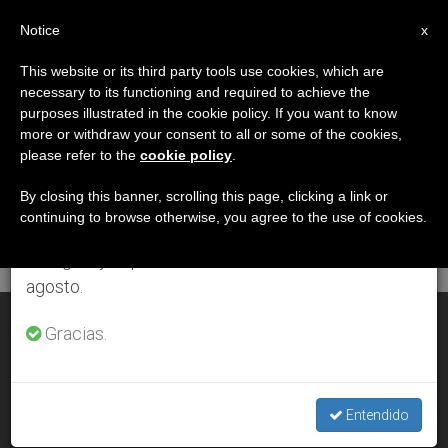
ES
Notice
×
x
Aviso importante
This website or its third party tools use cookies, which are
necessary to its functioning and required to achieve the
Del 27 de julio al 7 de agosto haremos la pausa
DÍA
purposes illustrated in the cookie policy. If you want to know
anual, aprovechando que en el periodo de verano
Julio 24th, 2013
more or withdraw your consent to all or some of the cookies,
please refer to the
cookie policy
.
se generan menos informaciones y también el
consumo de las mismas disminuye.
By closing this banner, scrolling this page, clicking a link or
continuing to browse otherwise, you agree to the use of cookies.
ÚLTIMAS NOTICIAS
Retomamos el trabajo ordinario de las ediciones
en inglés y español de ZENIT el lunes 10 de
agosto.
Beato Cristóbal de Santa Catalina
Gracias.
JUL 24, 2013 00:00
ISABEL ORELLANA VILCHES
Entendido